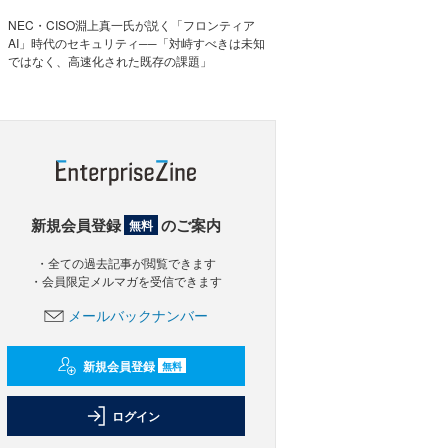
NEC・CISO淵上真一氏が説く「フロンティア
AI」時代のセキュリティ──「対峙すべきは未知
ではなく、高速化された既存の課題」
新規会員登録
のご案内
無料
・全ての過去記事が閲覧できます
・会員限定メルマガを受信できます
メールバックナンバー
新規会員登録
無料
ログイン