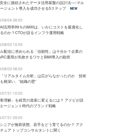
と安全に接続されたデータ活用基盤の設計法──マル
ージェント導入を成功させる5ステップ
NEW
/08/04 08:00
AI活用率99％のMIXIは、いかにコストを最適化し
るのか？CTOが語るインフラ運用戦略
/08/03 10:00
ル配信に求められる「信頼性」は十分か？企業の
ARC運用が失敗するワケとBIMI導入の勘所
/08/03 08:00
「リアルタイム分析」は広がらなかったのか 技術
も根深い、“組織の壁”
/07/31 10:00
客理解」を経営の資産に変えるには？ アドビが語
Iエージェント時代のブランド戦略
/07/31 09:00
でシニアが無双状態、若手をどう育てるのか？ アク
チュア トップコンサルタントに聞く