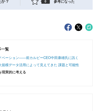
たか？
参考になった
0
記事一覧
ノベーション――前カルビーCEO中田康雄氏に訊く
大規模データ活用によって見えてきた 課題と可能性
を現実的に考える