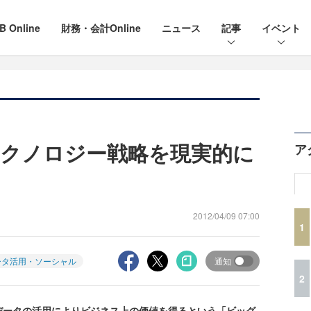
B Online
財務・会計Online
ニュース
記事
イベント
クノロジー戦略を現実的に
ア
2012/04/09 07:00
1
ータ活用・ソーシャル
通知
2
データの活用によりビジネス上の価値を得るという「ビッグ