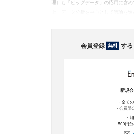
理）も「ビッグデータ」の応用に含め
上、データ分析を中心として議論を進
会員登録
する
無料
新規会
・全ての
・会員限
・翔
500円