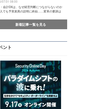
/07/31 08:00
務・会計DXは、なぜ経営判断につながらないのか
導入でも予実差異の説明に終始……変革の要諦は
新着記事一覧を見る
ベント