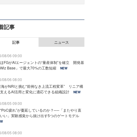
着記事
記事
ニュース
/08/06 09:00
ほFGがAIエージェントの“量産体制”を確立 開発基
Wiz Base」で最大70%の工数短縮
NEW
/08/06 08:00
東海がNRIと挑む“前例なき上流工程変革” リニア構
支えるAI活用と変化に適応できる組織設計
NEW
/08/05 09:00
“PoC疲れ”が蔓延しているのか？──「またやり直
いい」実験感覚から抜け出す5つのゲートモデル
EW
/08/05 08:00