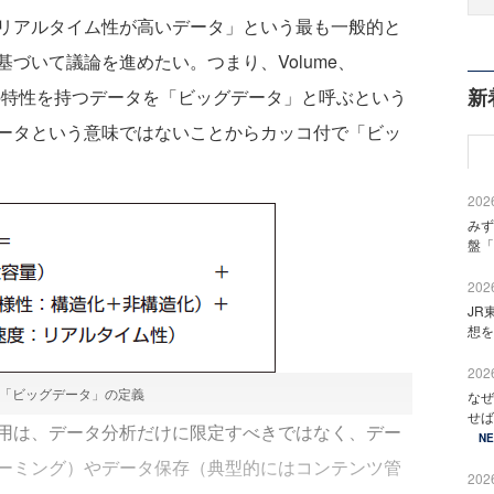
リアルタイム性が高いデータ」という最も一般的と
づいて議論を進めたい。つまり、Volume、
新
3 つのV」の特性を持つデータを「ビッグデータ」と呼ぶという
ータという意味ではないことからカッコ付で「ビッ
2026
みず
盤「
2026
JR
想を
2026
：「ビッグデータ」の定義
なぜ
せば
用は、データ分析だけに限定すべきではなく、デー
N
ーミング）やデータ保存（典型的にはコンテンツ管
2026