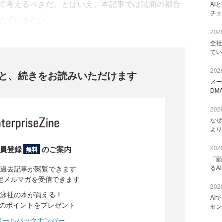
て考えるべきだ。とはいえ、本記事では誌面の都合
AI
チエ
めていきたい。
2026
全社
てい
2026
と、
続きをお読みいただけます
メー
DM
2026
なぜ
より
2026
員登録
のご案内
無料
「顧
るA
過去記事が閲覧できます
定メルマガを受信できます
2026
泳社の本が買える！
AI
分のポイントをプレゼント
セン
メールバックナンバー