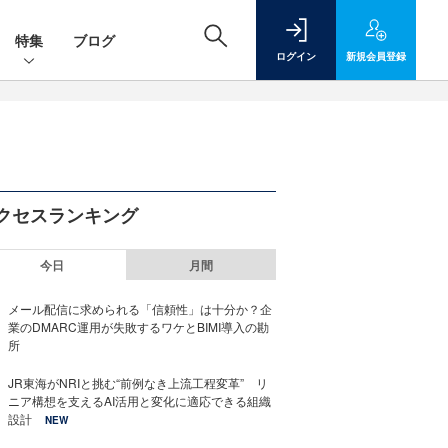
特集
ブログ
ログイン
新規
会員登録
クセスランキング
今日
月間
メール配信に求められる「信頼性」は十分か？企
業のDMARC運用が失敗するワケとBIMI導入の勘
所
JR東海がNRIと挑む“前例なき上流工程変革” リ
ニア構想を支えるAI活用と変化に適応できる組織
設計
NEW