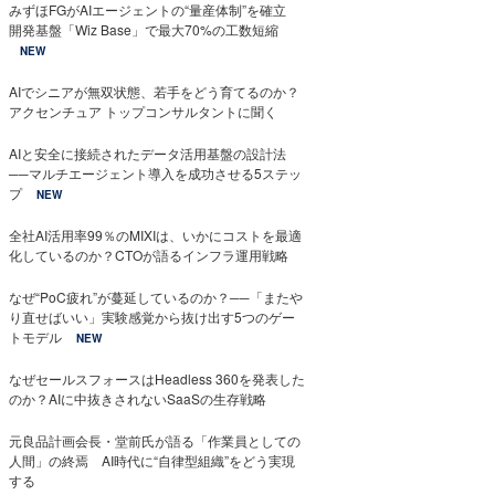
みずほFGがAIエージェントの“量産体制”を確立
開発基盤「Wiz Base」で最大70%の工数短縮
NEW
AIでシニアが無双状態、若手をどう育てるのか？
アクセンチュア トップコンサルタントに聞く
AIと安全に接続されたデータ活用基盤の設計法
──マルチエージェント導入を成功させる5ステッ
プ
NEW
全社AI活用率99％のMIXIは、いかにコストを最適
化しているのか？CTOが語るインフラ運用戦略
なぜ“PoC疲れ”が蔓延しているのか？──「またや
り直せばいい」実験感覚から抜け出す5つのゲー
トモデル
NEW
なぜセールスフォースはHeadless 360を発表した
のか？AIに中抜きされないSaaSの生存戦略
元良品計画会長・堂前氏が語る「作業員としての
人間」の終焉 AI時代に“自律型組織”をどう実現
する