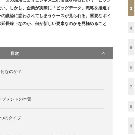
ない。しかし、企業が実際に「ビッグデータ」戦略を推進す
3
ーの議論に惑わされてしまうケースが見られる。重要なポイ
の延長線上なのか、何が新しい要素なのかを見極めること
4
5
目次
6
は何なのか？
7
ーブメントの本質
8
2つのタイプ
9