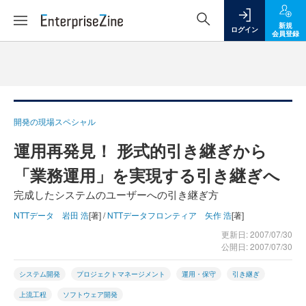
新規
ログイン
会員登録
開発の現場スペシャル
運用再発見！ 形式的引き継ぎから
「業務運用」を実現する引き継ぎへ
完成したシステムのユーザーへの引き継ぎ方
NTTデータ 岩田 浩
[著] /
NTTデータフロンティア 矢作 浩
[著]
更新日: 2007/07/30
公開日: 2007/07/30
システム開発
プロジェクトマネージメント
運用・保守
引き継ぎ
上流工程
ソフトウェア開発