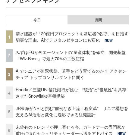
今日
月間
清水建設が「20億円プロジェクトを常駐者2名で」を目指す
1
切実な理由、AIでデジタルゼネコンにも変化
NEW
みずほFGがAIエージェントの“量産体制”を確立 開発基盤
2
「Wiz Base」で最大70%の工数短縮
AIでシニアが無双状態、若手をどう育てるのか？ アクセン
3
チュア トップコンサルタントに聞く
Honda／三菱UFJ信託銀行が挑む、“統治”と“俊敏性”を共存
4
させたSnowflake基盤構築
JR東海がNRIと挑む“前例なき上流工程変革” リニア構想を
5
支えるAI活用と変化に適応できる組織設計
未曾有のトレンドが押し寄せる今、ガートナーの専門家が
6
重圧に悩むセキュリティリーダーへ送るアドバイス
NEW