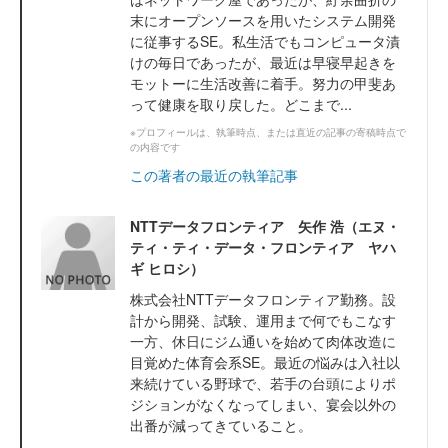
末にオープンソースを用いたシステム開発
に従事するSE。私生活でもコンピュータ漬
けの毎日であったが、最近は早寝早起きを
モットーに生活改善に着手。努力の甲斐あ
って健康を取り戻した。どこまで...
※プロフィールは、執筆時点、または直近の記事の寄稿時点で
の内容です
この著者の最近の執筆記事
NTTデータフロンティア 矢作 浩（エヌ・
ティ・ティ・データ・フロンティア ヤハ
ギ ヒロシ）
株式会社NTTデータフロンティア勤務。設
計から開発、試験、運用まで何でもこなす
一方、休日にジム通いを始めて肉体改造に
目覚めた体育会系SE。最近の悩みは入社以
来続けている野球で、若手の台頭によりポ
ジションがなくなってしまい、宴会以外の
出番が減ってきていること。