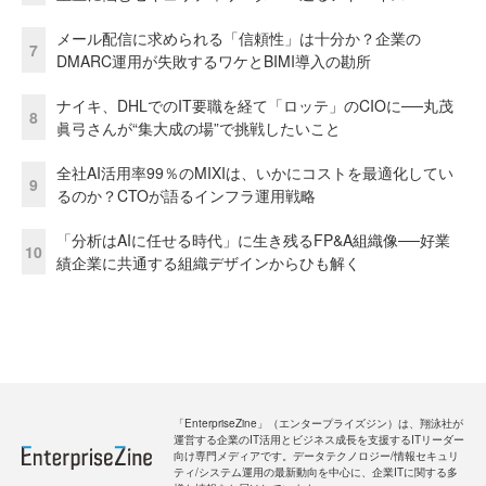
メール配信に求められる「信頼性」は十分か？企業の
7
DMARC運用が失敗するワケとBIMI導入の勘所
ナイキ、DHLでのIT要職を経て「ロッテ」のCIOに──丸茂
8
眞弓さんが“集大成の場”で挑戦したいこと
全社AI活用率99％のMIXIは、いかにコストを最適化してい
9
るのか？CTOが語るインフラ運用戦略
「分析はAIに任せる時代」に生き残るFP&A組織像──好業
10
績企業に共通する組織デザインからひも解く
「EnterpriseZine」（エンタープライズジン）は、翔泳社が
運営する企業のIT活用とビジネス成長を支援するITリーダー
向け専門メディアです。データテクノロジー/情報セキュリ
ティ/システム運用の最新動向を中心に、企業ITに関する多