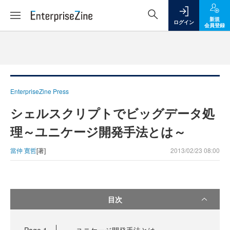
新規
ログイン
会員登録
EnterpriseZine Press
シェルスクリプトでビッグデータ処
理～ユニケージ開発手法とは～
當仲 寛哲
[著]
2013/02/23 08:00
目次