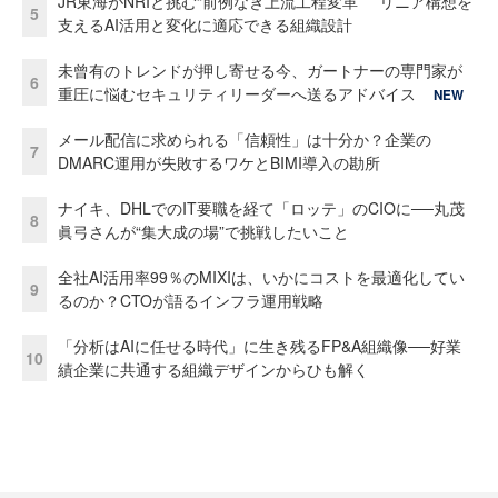
JR東海がNRIと挑む“前例なき上流工程変革” リニア構想を
5
支えるAI活用と変化に適応できる組織設計
未曾有のトレンドが押し寄せる今、ガートナーの専門家が
6
重圧に悩むセキュリティリーダーへ送るアドバイス
NEW
メール配信に求められる「信頼性」は十分か？企業の
7
DMARC運用が失敗するワケとBIMI導入の勘所
ナイキ、DHLでのIT要職を経て「ロッテ」のCIOに──丸茂
8
眞弓さんが“集大成の場”で挑戦したいこと
全社AI活用率99％のMIXIは、いかにコストを最適化してい
9
るのか？CTOが語るインフラ運用戦略
「分析はAIに任せる時代」に生き残るFP&A組織像──好業
10
績企業に共通する組織デザインからひも解く