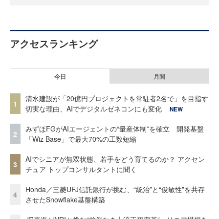
アクセスランキング
今日
月間
清水建設が「20億円プロジェクトを常駐者2名で」を目指す
1
切実な理由、AIでデジタルゼネコンにも変化
NEW
みずほFGがAIエージェントの“量産体制”を確立 開発基盤
2
「Wiz Base」で最大70%の工数短縮
AIでシニアが無双状態、若手をどう育てるのか？ アクセン
3
チュア トップコンサルタントに聞く
Honda／三菱UFJ信託銀行が挑む、“統治”と“俊敏性”を共存
4
させたSnowflake基盤構築