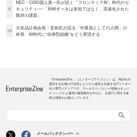
NEC・CISO淵上真一氏が説く「フロンティアAI」時代のセ
9
キュリティ──「対峙すべきは未知ではなく、高速化された
既存の課題」
元良品計画会長・堂前氏が語る「作業員としての人間」の
10
終焉 AI時代に“自律型組織”をどう実現する
「EnterpriseZine」（エンタープライズジン）は、翔泳社が
運営する企業のIT活用とビジネス成長を支援するITリーダー
向け専門メディアです。データテクノロジー/情報セキュリ
ティ/システム運用の最新動向を中心に、企業ITに関する多
様な情報をお届けしています。
メールバックナンバー