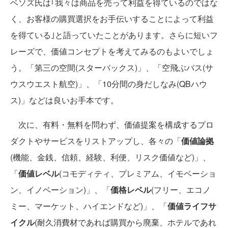
ベソズ氏は｢我々は商品を売って利益を得ているのではな
く、お客様の購買選択をお手伝いすることによって利益
を得ている｣と語っていたことがあります。さらに短いフ
レーズで、価値コンセプトを考えてみるのもよいでしょ
う。「第三の空間(スターバックス)」、「空飛ぶバス(サ
ウスウエスト航空)」、「10分間の身だしなみ(QBハウ
ス)」などは良いお手本です。
次に、有料・無料を問わず、価値提案を構成するプロ
ダクトやサービスをリストアップし、各々の「
価値論拠
(機能、金銭、信頼、経験、利便、リスク価値など)」、
「
価値レベル
(コモディティ、プレミアム、イモベーショ
ン、イノベーション)」、「
価格レベル
(フリー、エコノ
ミー、マーケット、ハイエンドなど)」、「
価値ライフサ
イクル
(耐久消費材であれば購買から廃棄、ホテルであれ