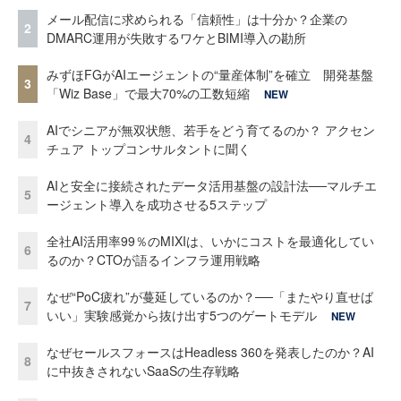
メール配信に求められる「信頼性」は十分か？企業の
2
DMARC運用が失敗するワケとBIMI導入の勘所
みずほFGがAIエージェントの“量産体制”を確立 開発基盤
3
「Wiz Base」で最大70%の工数短縮
NEW
AIでシニアが無双状態、若手をどう育てるのか？ アクセン
4
チュア トップコンサルタントに聞く
AIと安全に接続されたデータ活用基盤の設計法──マルチエ
5
ージェント導入を成功させる5ステップ
全社AI活用率99％のMIXIは、いかにコストを最適化してい
6
るのか？CTOが語るインフラ運用戦略
なぜ“PoC疲れ”が蔓延しているのか？──「またやり直せば
7
いい」実験感覚から抜け出す5つのゲートモデル
NEW
なぜセールスフォースはHeadless 360を発表したのか？AI
8
に中抜きされないSaaSの生存戦略