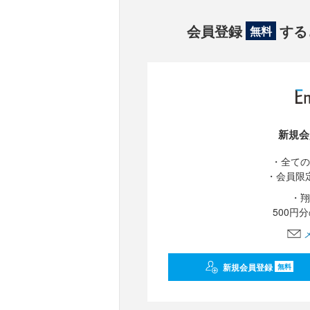
会員登録
する
無料
新規会
・全ての
・会員限
・翔
500円
新規会員登録
無料