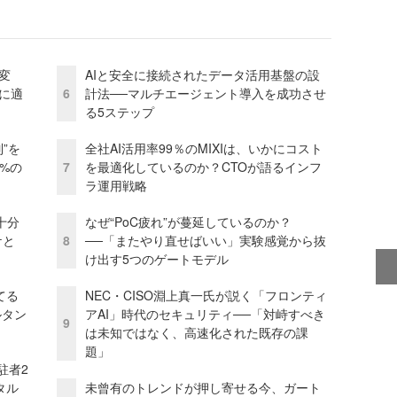
変
AIと安全に接続されたデータ活用基盤の設
化に適
6
計法──マルチエージェント導入を成功させ
る5ステップ
”を
全社AI活用率99％のMIXIは、いかにコスト
0%の
7
を最適化しているのか？CTOが語るインフ
ラ運用戦略
十分
なぜ“PoC疲れ”が蔓延しているのか？
ケと
8
──「またやり直せばいい」実験感覚から抜
け出す5つのゲートモデル
てる
NEC・CISO淵上真一氏が説く「フロンティ
ルタン
アAI」時代のセキュリティ──「対峙すべき
9
は未知ではなく、高速化された既存の課
題」
駐者2
タル
未曾有のトレンドが押し寄せる今、ガート