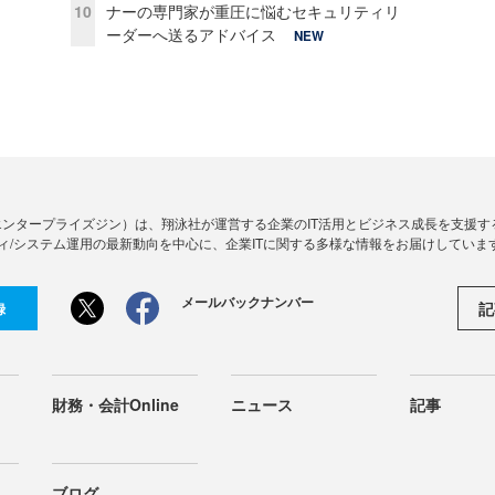
10
ナーの専門家が重圧に悩むセキュリティリ
ーダーへ送るアドバイス
NEW
Zine」（エンタープライズジン）は、翔泳社が運営する企業のIT活用とビジネス成長を支
ィ/システム運用の最新動向を中心に、企業ITに関する多様な情報をお届けしていま
メールバックナンバー
記
録
財務・会計Online
ニュース
記事
ブログ