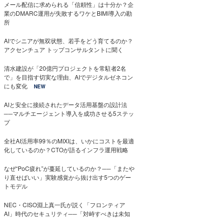
メール配信に求められる「信頼性」は十分か？企
業のDMARC運用が失敗するワケとBIMI導入の勘
所
AIでシニアが無双状態、若手をどう育てるのか？
アクセンチュア トップコンサルタントに聞く
清水建設が「20億円プロジェクトを常駐者2名
で」を目指す切実な理由、AIでデジタルゼネコン
にも変化
NEW
AIと安全に接続されたデータ活用基盤の設計法
──マルチエージェント導入を成功させる5ステッ
プ
全社AI活用率99％のMIXIは、いかにコストを最適
化しているのか？CTOが語るインフラ運用戦略
なぜ“PoC疲れ”が蔓延しているのか？──「またや
り直せばいい」実験感覚から抜け出す5つのゲー
トモデル
NEC・CISO淵上真一氏が説く「フロンティア
AI」時代のセキュリティ──「対峙すべきは未知