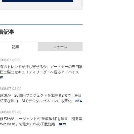
着記事
記事
ニュース
/08/07 09:00
有のトレンドが押し寄せる今、ガートナーの専門家
圧に悩むセキュリティリーダーへ送るアドバイス
EW
/08/07 08:00
建設が「20億円プロジェクトを常駐者2名で」を目
切実な理由、AIでデジタルゼネコンにも変化
NEW
/08/06 09:00
ほFGがAIエージェントの“量産体制”を確立 開発基
Wiz Base」で最大70%の工数短縮
NEW