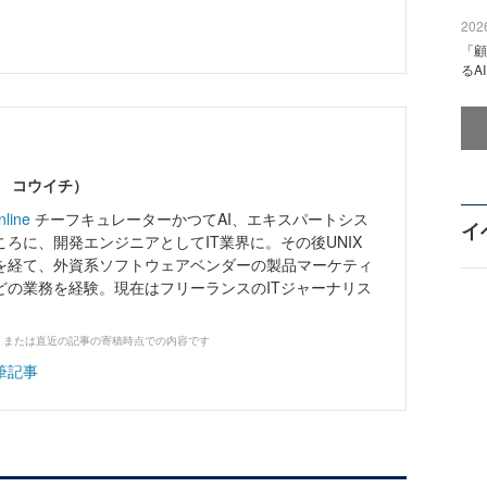
2026
「顧
るA
ワ コウイチ）
nline
チーフキュレーターかつてAI、エキスパートシス
イ
ろに、開発エンジニアとしてIT業界に。その後UNIX
を経て、外資系ソフトウェアベンダーの製品マーケティ
どの業務を経験。現在はフリーランスのITジャーナリス
、または直近の記事の寄稿時点での内容です
筆記事