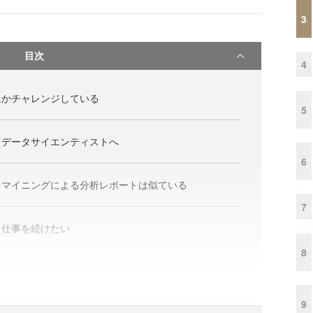
3
目次
4
にかチャレンジしている
5
らデータサイエンティストへ
6
トマイニングによる分析レポートは似ている
7
」仕事を続けたい
8
9