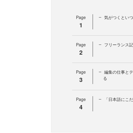
Page
気がつくとい
1
Page
フリーランス
2
Page
編集の仕事と
3
る
Page
「日本語にこ
4