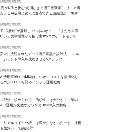
/08/06 08:00
東海がNRIと挑む“前例なき上流工程変革” リニア構
支えるAI活用と変化に適応できる組織設計
NEW
/08/05 09:00
“PoC疲れ”が蔓延しているのか？──「またやり直
いい」実験感覚から抜け出す5つのゲートモデル
/08/05 08:00
と安全に接続されたデータ活用基盤の設計法──マル
ージェント導入を成功させる5ステップ
/08/04 08:00
AI活用率99％のMIXIは、いかにコストを最適化し
るのか？CTOが語るインフラ運用戦略
/08/03 10:00
ル配信に求められる「信頼性」は十分か？企業の
ARC運用が失敗するワケとBIMI導入の勘所
/08/03 08:00
「リアルタイム分析」は広がらなかったのか 技術
も根深い、“組織の壁”