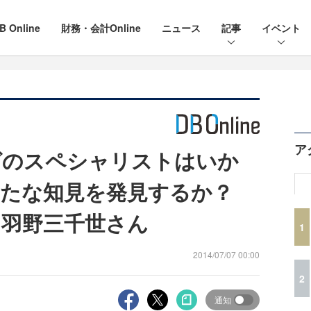
B Online
財務・会計Online
ニュース
記事
イベント
ア
グのスペシャリストはいか
新たな知見を発見するか？
羽野三千世さん
1
2014/07/07 00:00
2
通知