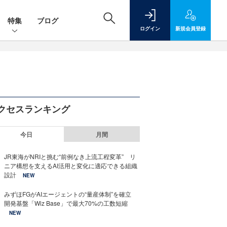
特集
ブログ
ログイン
新規
会員登録
クセスランキング
今日
月間
JR東海がNRIと挑む“前例なき上流工程変革” リ
ニア構想を支えるAI活用と変化に適応できる組織
設計
NEW
みずほFGがAIエージェントの“量産体制”を確立
開発基盤「Wiz Base」で最大70%の工数短縮
NEW