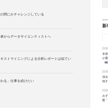
つの間にかチャレンジしている
新
記者からデータサイエンティストへ
2026
未曾
が重
テキストマイニングによる分析レポートは似てい
N
2026
清水
だわる」仕事を続けたい
指す
2026
みず
盤「