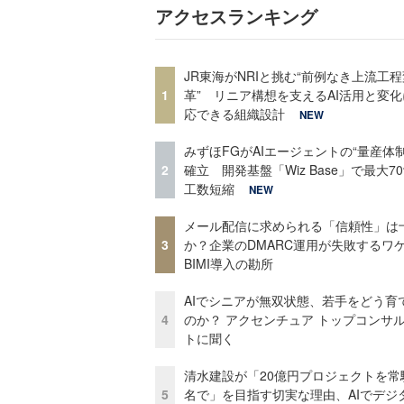
アクセスランキング
JR東海がNRIと挑む“前例なき上流工程
1
革” リニア構想を支えるAI活用と変
応できる組織設計
NEW
みずほFGがAIエージェントの“量産体制
2
確立 開発基盤「Wiz Base」で最大7
工数短縮
NEW
メール配信に求められる「信頼性」は
3
か？企業のDMARC運用が失敗するワ
BIMI導入の勘所
AIでシニアが無双状態、若手をどう育
4
のか？ アクセンチュア トップコンサ
トに聞く
清水建設が「20億円プロジェクトを常
5
名で」を目指す切実な理由、AIでデジ