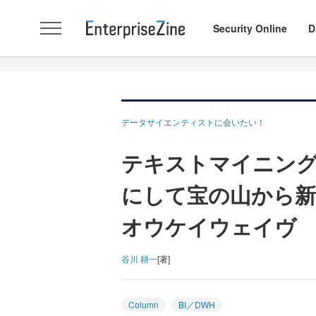
Security Online
D
データサイエンティストに会いたい！
テキストマイニン
にして宝の山から
オウケイウェイヴ 
谷川 耕一
[著]
Column
BI／DWH