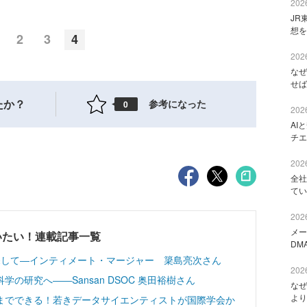
2026
JR
想を
2
3
4
2026
なぜ
せば
たか？
参考になった
0
2026
AI
チエ
2026
全社
てい
2026
メー
いたい！連載記事一覧
DM
探して―インティメート・マージャー 簗島亮次さん
2026
の研究へ――Sansan DSOC 奥田裕樹さん
なぜ
より
までできる！若きデータサイエンティストが国際学会か