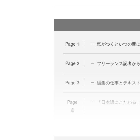
Page
1
気がつくといつの間
Page
2
フリーランス記者か
Page
3
編集の仕事とテキス
Page
「日本語にこだわる
4