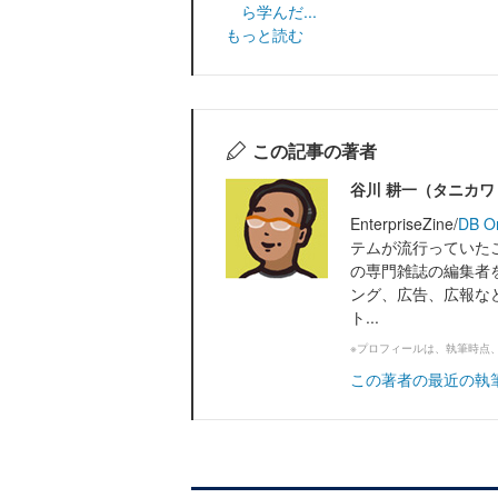
ら学んだ...
もっと読む
この記事の著者
谷川 耕一（タニカ
EnterpriseZine/
DB O
テムが流行っていたこ
の専門雑誌の編集者
ング、広告、広報な
ト...
※プロフィールは、執筆時点
この著者の最近の執