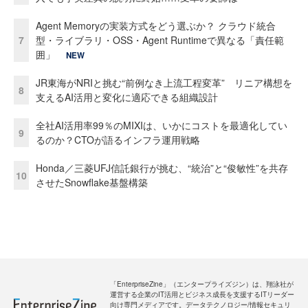
Agent Memoryの実装方式をどう選ぶか？ クラウド統合
7
型・ライブラリ・OSS・Agent Runtimeで異なる「責任範
囲」
NEW
JR東海がNRIと挑む“前例なき上流工程変革” リニア構想を
8
支えるAI活用と変化に適応できる組織設計
全社AI活用率99％のMIXIは、いかにコストを最適化してい
9
るのか？CTOが語るインフラ運用戦略
Honda／三菱UFJ信託銀行が挑む、“統治”と“俊敏性”を共存
10
させたSnowflake基盤構築
「EnterpriseZine」（エンタープライズジン）は、翔泳社が
運営する企業のIT活用とビジネス成長を支援するITリーダー
向け専門メディアです。データテクノロジー/情報セキュリ