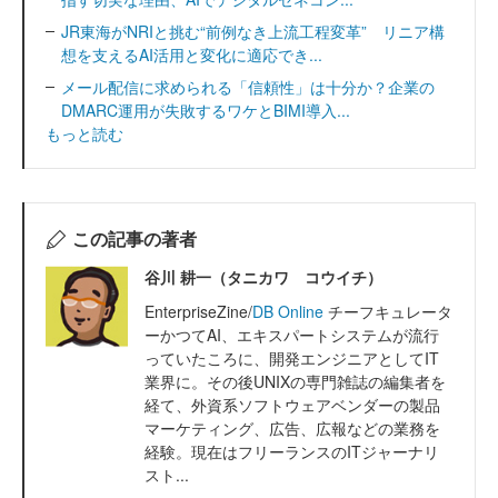
JR東海がNRIと挑む“前例なき上流工程変革” リニア構
想を支えるAI活用と変化に適応でき...
メール配信に求められる「信頼性」は十分か？企業の
DMARC運用が失敗するワケとBIMI導入...
もっと読む
この記事の著者
谷川 耕一（タニカワ コウイチ）
EnterpriseZine/
DB Online
チーフキュレータ
ーかつてAI、エキスパートシステムが流行
っていたころに、開発エンジニアとしてIT
業界に。その後UNIXの専門雑誌の編集者を
経て、外資系ソフトウェアベンダーの製品
マーケティング、広告、広報などの業務を
経験。現在はフリーランスのITジャーナリ
スト...