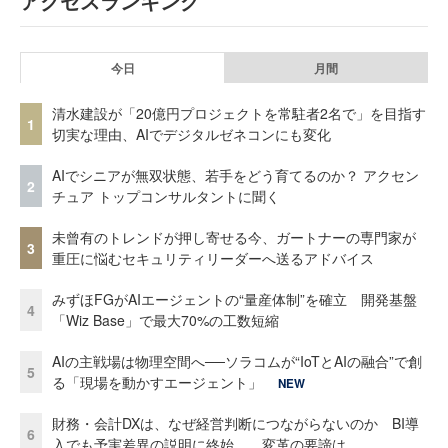
アクセスランキング
今日
月間
清水建設が「20億円プロジェクトを常駐者2名で」を目指す
1
切実な理由、AIでデジタルゼネコンにも変化
AIでシニアが無双状態、若手をどう育てるのか？ アクセン
2
チュア トップコンサルタントに聞く
未曾有のトレンドが押し寄せる今、ガートナーの専門家が
3
重圧に悩むセキュリティリーダーへ送るアドバイス
みずほFGがAIエージェントの“量産体制”を確立 開発基盤
4
「Wiz Base」で最大70%の工数短縮
AIの主戦場は物理空間へ──ソラコムが“IoTとAIの融合”で創
5
る「現場を動かすエージェント」
NEW
財務・会計DXは、なぜ経営判断につながらないのか BI導
6
入でも予実差異の説明に終始……変革の要諦は