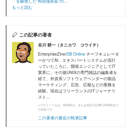
を駆使した“AI現場実装”の...
もっと読む
この記事の著者
谷川 耕一（タニカワ コウイチ）
EnterpriseZine/
DB Online
チーフキュレータ
ーかつてAI、エキスパートシステムが流行
っていたころに、開発エンジニアとしてIT
業界に。その後UNIXの専門雑誌の編集者を
経て、外資系ソフトウェアベンダーの製品
マーケティング、広告、広報などの業務を
経験。現在はフリーランスのITジャーナリ
スト...
※プロフィールは、執筆時点、または直近の記事の寄稿時点で
の内容です
この著者の最近の執筆記事