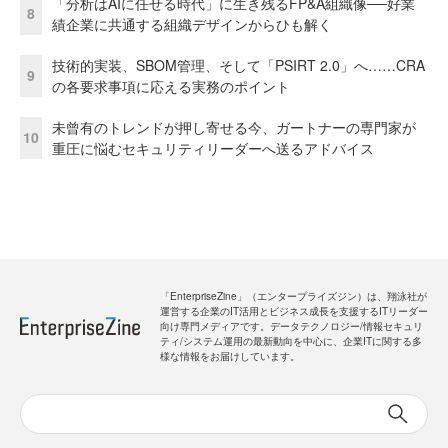
「分析はAIに任せる時代」に生き残るFP&A組織像──好業
8
績企業に共通する組織デザインからひも解く
技術的実装、SBOM管理、そして「PSIRT 2.0」へ……CRA
9
の各要求事項に応える実務のポイント
未曾有のトレンドが押し寄せる今、ガートナーの専門家が
10
重圧に悩むセキュリティリーダーへ送るアドバイス
「EnterpriseZine」（エンタープライズジン）は、翔泳社が
運営する企業のIT活用とビジネス成長を支援するITリーダー
向け専門メディアです。データテクノロジー/情報セキュリ
ティ/システム運用の最新動向を中心に、企業ITに関する多
様な情報をお届けしています。