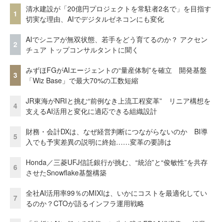
清水建設が「20億円プロジェクトを常駐者2名で」を目指す
1
切実な理由、AIでデジタルゼネコンにも変化
AIでシニアが無双状態、若手をどう育てるのか？ アクセン
2
チュア トップコンサルタントに聞く
みずほFGがAIエージェントの“量産体制”を確立 開発基盤
3
「Wiz Base」で最大70%の工数短縮
JR東海がNRIと挑む“前例なき上流工程変革” リニア構想を
4
支えるAI活用と変化に適応できる組織設計
財務・会計DXは、なぜ経営判断につながらないのか BI導
5
入でも予実差異の説明に終始……変革の要諦は
Honda／三菱UFJ信託銀行が挑む、“統治”と“俊敏性”を共存
6
させたSnowflake基盤構築
全社AI活用率99％のMIXIは、いかにコストを最適化してい
7
るのか？CTOが語るインフラ運用戦略