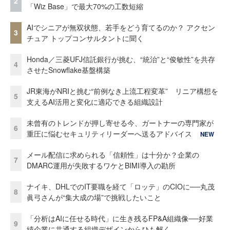
2
「Wiz Base」で最大70%の工数短縮
AIでシニアが無双状態、若手をどう育てるのか？ アクセン
3
チュア トップコンサルタントに聞く
Honda／三菱UFJ信託銀行が挑む、“統治”と“俊敏性”を共存
4
させたSnowflake基盤構築
JR東海がNRIと挑む“前例なき上流工程変革” リニア構想を
5
支えるAI活用と変化に適応できる組織設計
未曾有のトレンドが押し寄せる今、ガートナーの専門家が
6
重圧に悩むセキュリティリーダーへ送るアドバイス
NEW
メール配信に求められる「信頼性」は十分か？企業の
7
DMARC運用が失敗するワケとBIMI導入の勘所
ナイキ、DHLでのIT要職を経て「ロッテ」のCIOに──丸茂
8
眞弓さんが“集大成の場”で挑戦したいこと
「分析はAIに任せる時代」に生き残るFP&A組織像──好業
9
績企業に共通する組織デザインからひも解く