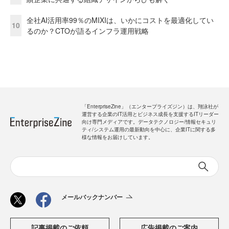
全社AI活用率99％のMIXIは、いかにコストを最適化してい
10
るのか？CTOが語るインフラ運用戦略
「EnterpriseZine」（エンタープライズジン）は、翔泳社が
運営する企業のIT活用とビジネス成長を支援するITリーダー
向け専門メディアです。データテクノロジー/情報セキュリ
ティ/システム運用の最新動向を中心に、企業ITに関する多
様な情報をお届けしています。
メールバックナンバー
記事掲載のご依頼
広告掲載のご案内