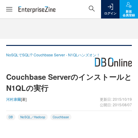
新規
ログイン
会員登録
NoSQLでSQL!? Couchbase Server - N1QLハンズオン！
Couchbase Serverのインストールと
N1QLの実行
河村康爾
[著]
更新日: 2015/10/19
公開日: 2015/08/07
DB
NoSQL／Hadoop
Couchbase