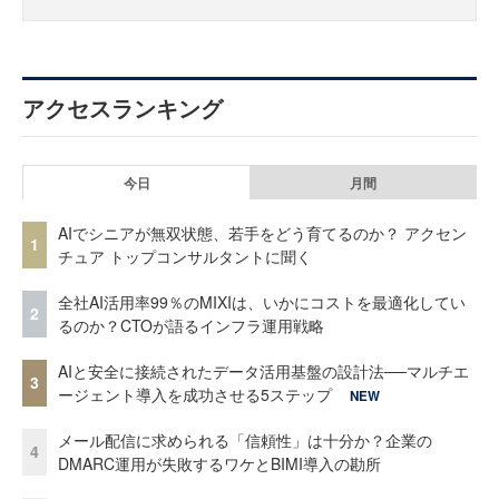
アクセスランキング
今日
月間
AIでシニアが無双状態、若手をどう育てるのか？ アクセン
1
チュア トップコンサルタントに聞く
全社AI活用率99％のMIXIは、いかにコストを最適化してい
2
るのか？CTOが語るインフラ運用戦略
AIと安全に接続されたデータ活用基盤の設計法──マルチエ
3
ージェント導入を成功させる5ステップ
NEW
メール配信に求められる「信頼性」は十分か？企業の
4
DMARC運用が失敗するワケとBIMI導入の勘所