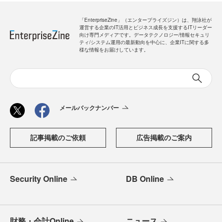
「EnterpriseZine」（エンタープライズジン）は、翔泳社が
運営する企業のIT活用とビジネス成長を支援するITリーダー
向け専門メディアです。データテクノロジー/情報セキュリ
ティ/システム運用の最新動向を中心に、企業ITに関する多
様な情報をお届けしています。
メールバックナンバー
記事掲載のご依頼
広告掲載のご案内
Security Online
DB Online
財務・会計Online
ニュース