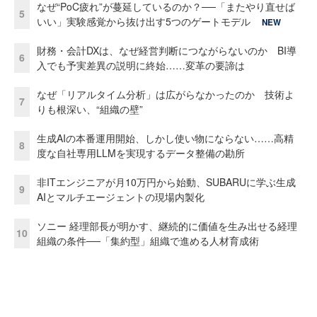
なぜ“PoC疲れ”が蔓延しているのか？──「またやり直せば
5
いい」実験感覚から抜け出す5つのゲートモデル
NEW
財務・会計DXは、なぜ経営判断につながらないのか BI導
6
入でも予実差異の説明に終始……変革の要諦は
なぜ「リアルタイム分析」は広がらなかったのか 技術よ
7
りも根深い、“組織の壁”
生成AIの本番運用開始、しかし使い物にならない……高精
8
度な自社専用LLMを実現するデータ整備の勘所
非ITエンジニアが月10万円から始動、SUBARUに学ぶ生成
9
AIとマルチエージェントの現場内製化
ソニー 経理部長が明かす、継続的に価値を生み出せる経理
10
組織の条件──「集約型」組織で進める人材育成術