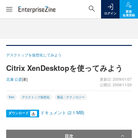
新規
ログイン
会員登録
デスクトップを仮想化してみよう
Citrix XenDesktopを使ってみよう
北瀬 公彦
[著]
更新日: 2009/01/07
公開日: 2008/11/26
Xen
デスクトップ仮想化
製品・テクノロジー
ドキュメント (2.1 MB)
ダウンロード
目次