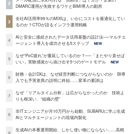
2
DMARC運用が失敗するワケとBIMI導入の勘所
全社AI活用率99％のMIXIは、いかにコストを最適化してい
3
るのか？CTOが語るインフラ運用戦略
AIと安全に接続されたデータ活用基盤の設計法──マルチエ
4
ージェント導入を成功させる5ステップ
NEW
なぜ“PoC疲れ”が蔓延しているのか？──「またやり直せば
5
いい」実験感覚から抜け出す5つのゲートモデル
NEW
財務・会計DXは、なぜ経営判断につながらないのか BI導
6
入でも予実差異の説明に終始……変革の要諦は
なぜ「リアルタイム分析」は広がらなかったのか 技術よ
7
りも根深い、“組織の壁”
非ITエンジニアが月10万円から始動、SUBARUに学ぶ生成
8
AIとマルチエージェントの現場内製化
生成AIの本番運用開始、しかし使い物にならない……高精
9