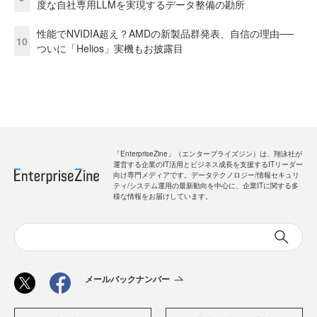
度な自社専用LLMを実現するデータ整備の勘所
性能でNVIDIA超え？AMDの新製品群発表、自信の理由──
10
ついに「Helios」実機もお披露目
「EnterpriseZine」（エンタープライズジン）は、翔泳社が
運営する企業のIT活用とビジネス成長を支援するITリーダー
向け専門メディアです。データテクノロジー/情報セキュリ
ティ/システム運用の最新動向を中心に、企業ITに関する多
様な情報をお届けしています。
メールバックナンバー