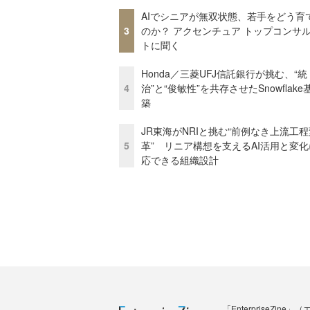
AIでシニアが無双状態、若手をどう育
3
のか？ アクセンチュア トップコンサ
トに聞く
Honda／三菱UFJ信託銀行が挑む、“統
4
治”と“俊敏性”を共存させたSnowflak
築
JR東海がNRIと挑む“前例なき上流工程
5
革” リニア構想を支えるAI活用と変
応できる組織設計
「Enterprise