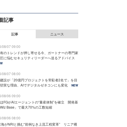
着記事
記事
ニュース
/08/07 09:00
有のトレンドが押し寄せる今、ガートナーの専門家
圧に悩むセキュリティリーダーへ送るアドバイス
EW
/08/07 08:00
建設が「20億円プロジェクトを常駐者2名で」を目
切実な理由、AIでデジタルゼネコンにも変化
NEW
/08/06 09:00
ほFGがAIエージェントの“量産体制”を確立 開発基
Wiz Base」で最大70%の工数短縮
/08/06 08:00
東海がNRIと挑む“前例なき上流工程変革” リニア構