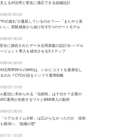
支えるAI活用と変化に適応できる組織設計
/08/05 09:00
“PoC疲れ”が蔓延しているのか？──「またやり直
いい」実験感覚から抜け出す5つのゲートモデル
/08/05 08:00
と安全に接続されたデータ活用基盤の設計法──マル
ージェント導入を成功させる5ステップ
/08/04 08:00
AI活用率99％のMIXIは、いかにコストを最適化し
るのか？CTOが語るインフラ運用戦略
/08/03 10:00
ル配信に求められる「信頼性」は十分か？企業の
ARC運用が失敗するワケとBIMI導入の勘所
/08/03 08:00
「リアルタイム分析」は広がらなかったのか 技術
も根深い、“組織の壁”
/07/31 10:00