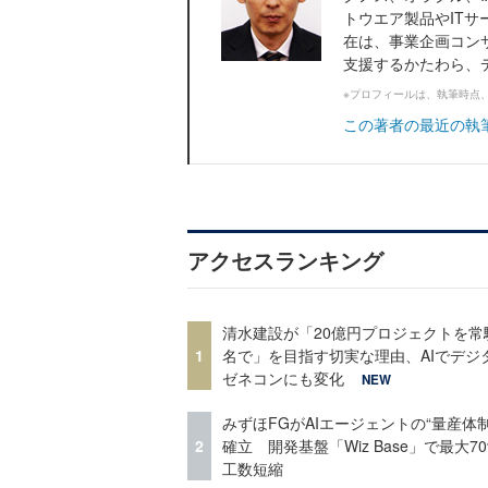
トウエア製品やIT
在は、事業企画コン
支援するかたわら、デ.
※プロフィールは、執筆時点
この著者の最近の執
アクセスランキング
清水建設が「20億円プロジェクトを常
1
名で」を目指す切実な理由、AIでデジ
ゼネコンにも変化
NEW
みずほFGがAIエージェントの“量産体制
2
確立 開発基盤「Wiz Base」で最大7
工数短縮