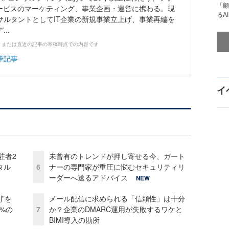
「顧
サービスのマーケティング、事業企画・運営に携わる。現
るA
サルタントとしてIT企業の新規事業立上げ、事業再編を
..
、または直近の記事の寄稿時点での内容です
筆記事
イ
駐者2
未曾有のトレンドが押し寄せる今、ガート
タル
6
ナーの専門家が重圧に悩むセキュリティリ
ーダーへ送るアドバイス
NEW
”を
メール配信に求められる「信頼性」は十分
0%の
7
か？企業のDMARC運用が失敗するワケと
BIMI導入の勘所