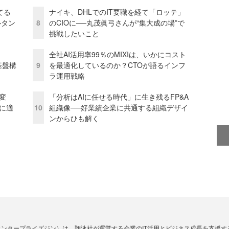
てる
ナイキ、DHLでのIT要職を経て「ロッテ」
ルタン
8
のCIOに──丸茂眞弓さんが“集大成の場”で
挑戦したいこと
全社AI活用率99％のMIXIは、いかにコスト
e基盤構
9
を最適化しているのか？CTOが語るインフ
ラ運用戦略
変
「分析はAIに任せる時代」に生き残るFP&A
化に適
10
組織像──好業績企業に共通する組織デザイ
ンからひも解く
Zine」（エンタープライズジン）は、翔泳社が運営する企業のIT活用とビジネス成長を支