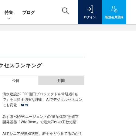
特集
ブログ
ログイン
新規
会員登録
クセスランキング
今日
月間
清水建設が「20億円プロジェクトを常駐者2名
で」を目指す切実な理由、AIでデジタルゼネコン
にも変化
NEW
みずほFGがAIエージェントの“量産体制”を確立
開発基盤「Wiz Base」で最大70%の工数短縮
AIでシニアが無双状態、若手をどう育てるのか？