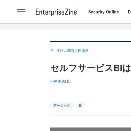
Security Online
D
平井明夫のBI再入門講座
セルフサービスBIは
平井 明夫
[著]
データ分析
BI