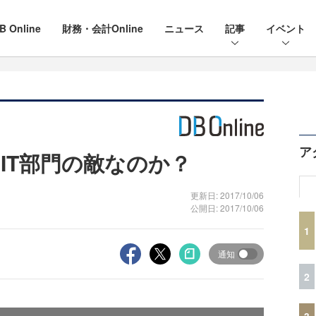
B Online
財務・会計Online
ニュース
記事
イベント
ア
IT部門の敵なのか？
更新日: 2017/10/06
公開日: 2017/10/06
1
通知
2
3