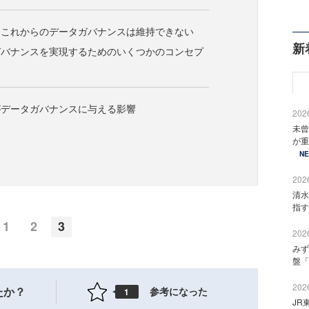
、これからのデータガバナンスは維持できない
新
ガバナンスを実現するためのいくつかのコンセプ
がデータガバナンスに与える影響
2026
未曾
が重
N
2026
清水
指す
1
2
3
2026
みず
盤「
2026
たか？
参考になった
1
JR