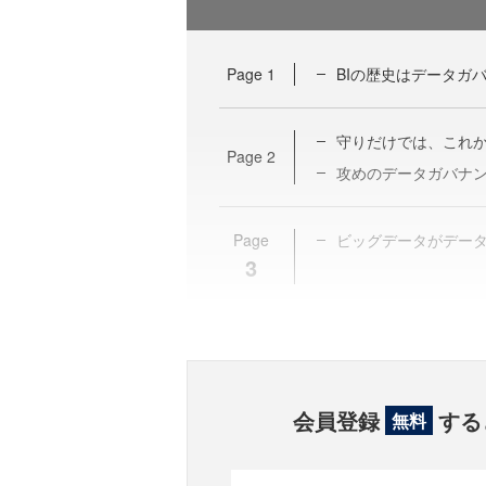
Page
1
BIの歴史はデータガ
守りだけでは、これ
Page
2
攻めのデータガバナ
Page
ビッグデータがデー
3
会員登録
する
無料