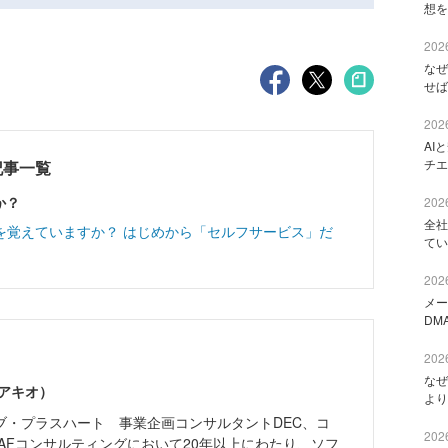
想を
2026
なぜ
せば
2026
AI
チエ
記事一覧
か？
2026
全社
を覚えていますか？ はじめから「セルフサービス」だ
てい
2026
メー
DM
2026
なぜ
アキオ）
より
ブ・プラスハート 事業企画コンサルタントDEC、コ
2026
AFコンサルティングにおいて20年以上にわたり、ソフ