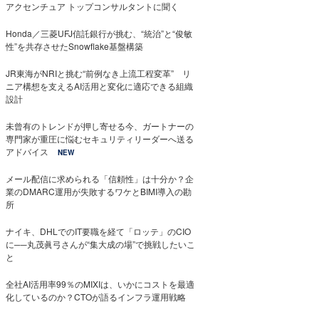
アクセンチュア トップコンサルタントに聞く
Honda／三菱UFJ信託銀行が挑む、“統治”と“俊敏
性”を共存させたSnowflake基盤構築
JR東海がNRIと挑む“前例なき上流工程変革” リ
ニア構想を支えるAI活用と変化に適応できる組織
設計
未曾有のトレンドが押し寄せる今、ガートナーの
専門家が重圧に悩むセキュリティリーダーへ送る
アドバイス
NEW
メール配信に求められる「信頼性」は十分か？企
業のDMARC運用が失敗するワケとBIMI導入の勘
所
ナイキ、DHLでのIT要職を経て「ロッテ」のCIO
に──丸茂眞弓さんが“集大成の場”で挑戦したいこ
と
全社AI活用率99％のMIXIは、いかにコストを最適
化しているのか？CTOが語るインフラ運用戦略