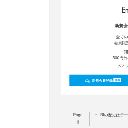
新規会
・全ての
・会員限
・翔
500円
新規会員登録
無料
Page
BIの歴史はデ
1