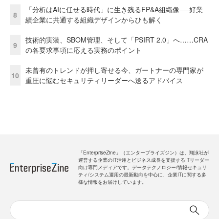
「分析はAIに任せる時代」に生き残るFP&A組織像──好業
8
績企業に共通する組織デザインからひも解く
技術的実装、SBOM管理、そして「PSIRT 2.0」へ……CRA
9
の各要求事項に応える実務のポイント
未曾有のトレンドが押し寄せる今、ガートナーの専門家が
10
重圧に悩むセキュリティリーダーへ送るアドバイス
「EnterpriseZine」（エンタープライズジン）は、翔泳社が
運営する企業のIT活用とビジネス成長を支援するITリーダー
向け専門メディアです。データテクノロジー/情報セキュリ
ティ/システム運用の最新動向を中心に、企業ITに関する多
様な情報をお届けしています。