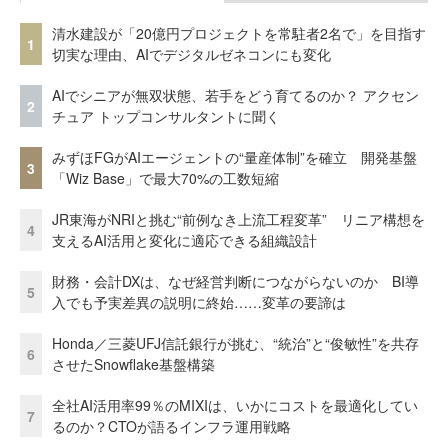
清水建設が「20億円プロジェクトを常駐者2名で」を目指す
1
切実な理由、AIでデジタルゼネコンにも変化
AIでシニアが無双状態、若手をどう育てるのか？ アクセン
2
チュア トップコンサルタントに聞く
みずほFGがAIエージェントの“量産体制”を確立 開発基盤
3
「Wiz Base」で最大70%の工数短縮
JR東海がNRIと挑む“前例なき上流工程変革” リニア構想を
4
支えるAI活用と変化に適応できる組織設計
財務・会計DXは、なぜ経営判断につながらないのか BI導
5
入でも予実差異の説明に終始……変革の要諦は
Honda／三菱UFJ信託銀行が挑む、“統治”と“俊敏性”を共存
6
させたSnowflake基盤構築
全社AI活用率99％のMIXIは、いかにコストを最適化してい
7
るのか？CTOが語るインフラ運用戦略