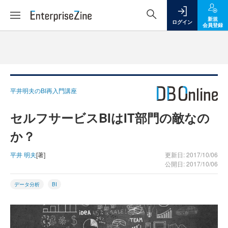
新規
ログイン
会員登録
平井明夫のBI再入門講座
セルフサービスBIはIT部門の敵なの
か？
平井 明夫
[著]
更新日: 2017/10/06
公開日: 2017/10/06
データ分析
BI