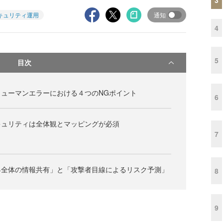
キュリティ運用
通知
4
5
目次
ューマンエラーにおける４つのNGポイント
6
キュリティは全体観とマッピングが必須
7
界全体の情報共有」と「攻撃者目線によるリスク予測」
8
9