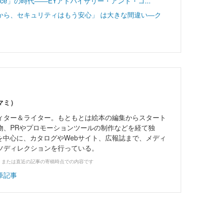
vice」の時代――EYアドバイザリー・アンド・コ...
から、セキュリティはもう安心」 は大きな間違い―ク
マミ）
ィター＆ライター。もともとは絵本の編集からスタート
物、PRやプロモーションツールの制作などを経て独
を中心に、カタログやWebサイト、広報誌まで、メディ
ツディレクションを行っている。
、または直近の記事の寄稿時点での内容です
筆記事