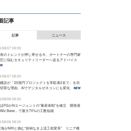
着記事
記事
ニュース
/08/07 09:00
有のトレンドが押し寄せる今、ガートナーの専門家
圧に悩むセキュリティリーダーへ送るアドバイス
EW
/08/07 08:00
建設が「20億円プロジェクトを常駐者2名で」を目
切実な理由、AIでデジタルゼネコンにも変化
NEW
/08/06 09:00
ほFGがAIエージェントの“量産体制”を確立 開発基
Wiz Base」で最大70%の工数短縮
/08/06 08:00
東海がNRIと挑む“前例なき上流工程変革” リニア構