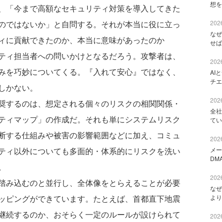
想を
、「今まで高額なセキュリティ対策を導入してきた
のではないか」と自問する。それが本当に役に立っ
2026
なぜ
ィに貢献できたのか、本当に意味があったのか
せば
ティ担当者への問いかけとなるだろう。攻撃者は、
2026
みを巧妙についてくる。『入れて安心』ではなく、
AI
チエ
しかない。
2026
奨するのは、想定される個々のリスクの相関関係・
全社
ティマップ」の作成だ。それも単にシステムリスク
てい
断する仕組みや被害の影響範囲などに加え、コミュ
2026
ティ以外についても多面的・体系的にリスクを洗い
メー
DM
。
2026
踏み込むのと並行し、全体像をとらえることが必要
なぜ
ッピングができています。たとえば、首都直下地震
より
継続するのか、おそらく一定のルールが設けられて
2026