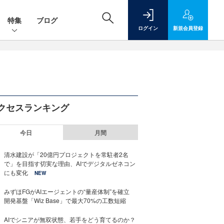
特集
ブログ
ログイン
新規
会員登録
クセスランキング
今日
月間
清水建設が「20億円プロジェクトを常駐者2名
で」を目指す切実な理由、AIでデジタルゼネコン
にも変化
NEW
みずほFGがAIエージェントの“量産体制”を確立
開発基盤「Wiz Base」で最大70%の工数短縮
AIでシニアが無双状態、若手をどう育てるのか？