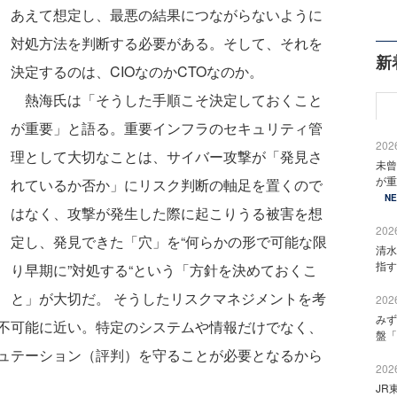
あえて想定し、最悪の結果につながらないように
対処方法を判断する必要がある。そして、それを
新
決定するのは、CIOなのかCTOなのか。
熱海氏は「そうした手順こそ決定しておくこと
が重要」と語る。重要インフラのセキュリティ管
2026
理として大切なことは、サイバー攻撃が「発見さ
未曾
が重
れているか否か」にリスク判断の軸足を置くので
N
はなく、攻撃が発生した際に起こりうる被害を想
2026
定し、発見できた「穴」を“何らかの形で可能な限
清水
指す
り早期に”対処する“という「方針を決めておくこ
と」が大切だ。 そうしたリスクマネジメントを考
2026
みず
不可能に近い。特定のシステムや情報だけでなく、
盤「
ュテーション（評判）を守ることが必要となるから
2026
JR