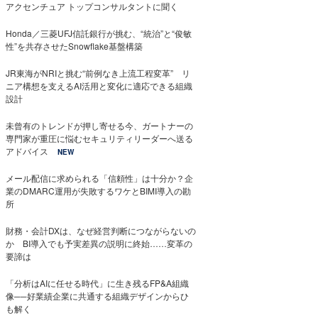
アクセンチュア トップコンサルタントに聞く
Honda／三菱UFJ信託銀行が挑む、“統治”と“俊敏
性”を共存させたSnowflake基盤構築
JR東海がNRIと挑む“前例なき上流工程変革” リ
ニア構想を支えるAI活用と変化に適応できる組織
設計
未曾有のトレンドが押し寄せる今、ガートナーの
専門家が重圧に悩むセキュリティリーダーへ送る
アドバイス
NEW
メール配信に求められる「信頼性」は十分か？企
業のDMARC運用が失敗するワケとBIMI導入の勘
所
財務・会計DXは、なぜ経営判断につながらないの
か BI導入でも予実差異の説明に終始……変革の
要諦は
「分析はAIに任せる時代」に生き残るFP&A組織
像──好業績企業に共通する組織デザインからひ
も解く