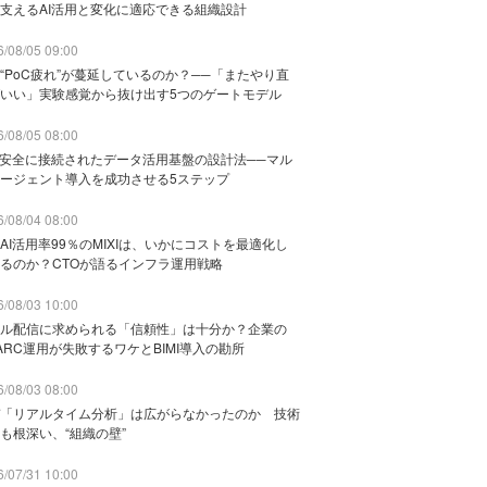
支えるAI活用と変化に適応できる組織設計
/08/05 09:00
“PoC疲れ”が蔓延しているのか？──「またやり直
いい」実験感覚から抜け出す5つのゲートモデル
/08/05 08:00
と安全に接続されたデータ活用基盤の設計法──マル
ージェント導入を成功させる5ステップ
/08/04 08:00
AI活用率99％のMIXIは、いかにコストを最適化し
るのか？CTOが語るインフラ運用戦略
/08/03 10:00
ル配信に求められる「信頼性」は十分か？企業の
ARC運用が失敗するワケとBIMI導入の勘所
/08/03 08:00
「リアルタイム分析」は広がらなかったのか 技術
も根深い、“組織の壁”
/07/31 10:00