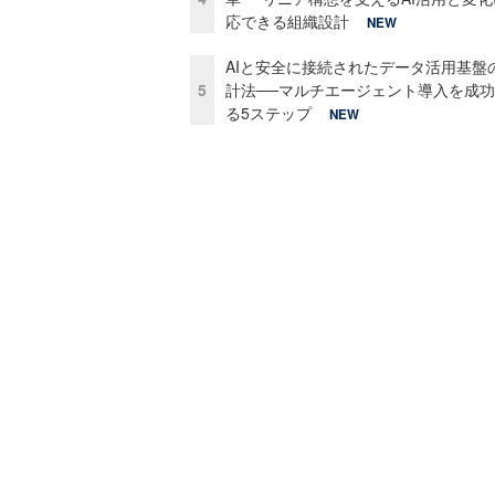
応できる組織設計
NEW
AIと安全に接続されたデータ活用基盤
5
計法──マルチエージェント導入を成
る5ステップ
NEW