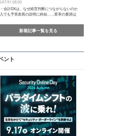
/07/31 08:00
務・会計DXは、なぜ経営判断につながらないのか
導入でも予実差異の説明に終始……変革の要諦は
新着記事一覧を見る
ベント