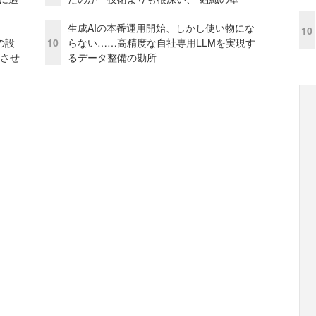
生成AIの本番運用開始、しかし使い物にな
10
の設
10
らない……高精度な自社専用LLMを実現す
功させ
るデータ整備の勘所