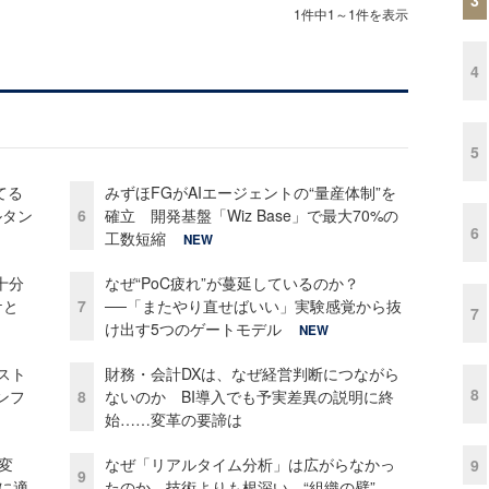
1件中1～1件を表示
4
5
てる
みずほFGがAIエージェントの“量産体制”を
ルタン
6
確立 開発基盤「Wiz Base」で最大70%の
6
工数短縮
NEW
十分
なぜ“PoC疲れ”が蔓延しているのか？
ケと
7
──「またやり直せばいい」実験感覚から抜
7
け出す5つのゲートモデル
NEW
コスト
財務・会計DXは、なぜ経営判断につながら
8
ンフ
8
ないのか BI導入でも予実差異の説明に終
始……変革の要諦は
変
なぜ「リアルタイム分析」は広がらなかっ
9
9
化に適
たのか 技術よりも根深い、“組織の壁”