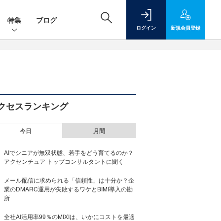
特集
ブログ
ログイン
新規
会員登録
クセスランキング
今日
月間
AIでシニアが無双状態、若手をどう育てるのか？
アクセンチュア トップコンサルタントに聞く
メール配信に求められる「信頼性」は十分か？企
業のDMARC運用が失敗するワケとBIMI導入の勘
所
全社AI活用率99％のMIXIは、いかにコストを最適