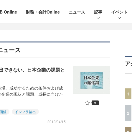
B Online
財務・会計Online
ニュース
記事
イベント
ニュース
ア
出できない、日本企業の課題と
市場、成功するための条件および成
1
本企業の現状と課題、成長に向けた
0
価値
インフラ輸出
2
2013/04/15
3