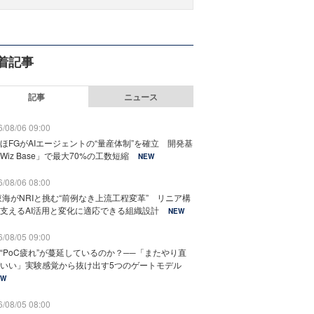
着記事
記事
ニュース
/08/06 09:00
ほFGがAIエージェントの“量産体制”を確立 開発基
Wiz Base」で最大70%の工数短縮
NEW
/08/06 08:00
東海がNRIと挑む“前例なき上流工程変革” リニア構
支えるAI活用と変化に適応できる組織設計
NEW
/08/05 09:00
“PoC疲れ”が蔓延しているのか？──「またやり直
いい」実験感覚から抜け出す5つのゲートモデル
EW
/08/05 08:00