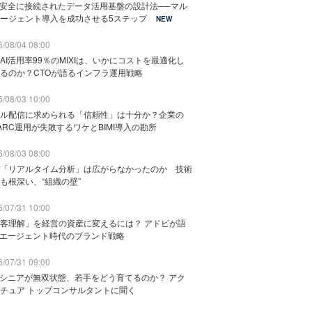
と安全に接続されたデータ活用基盤の設計法──マル
ージェント導入を成功させる5ステップ
NEW
/08/04 08:00
AI活用率99％のMIXIは、いかにコストを最適化し
るのか？CTOが語るインフラ運用戦略
/08/03 10:00
ル配信に求められる「信頼性」は十分か？企業の
ARC運用が失敗するワケとBIMI導入の勘所
/08/03 08:00
「リアルタイム分析」は広がらなかったのか 技術
も根深い、“組織の壁”
/07/31 10:00
客理解」を経営の資産に変えるには？ アドビが語
Iエージェント時代のブランド戦略
/07/31 09:00
でシニアが無双状態、若手をどう育てるのか？ アク
チュア トップコンサルタントに聞く