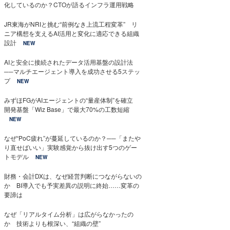
化しているのか？CTOが語るインフラ運用戦略
JR東海がNRIと挑む“前例なき上流工程変革” リ
ニア構想を支えるAI活用と変化に適応できる組織
設計
NEW
AIと安全に接続されたデータ活用基盤の設計法
──マルチエージェント導入を成功させる5ステッ
プ
NEW
みずほFGがAIエージェントの“量産体制”を確立
開発基盤「Wiz Base」で最大70%の工数短縮
NEW
なぜ“PoC疲れ”が蔓延しているのか？──「またや
り直せばいい」実験感覚から抜け出す5つのゲー
トモデル
NEW
財務・会計DXは、なぜ経営判断につながらないの
か BI導入でも予実差異の説明に終始……変革の
要諦は
なぜ「リアルタイム分析」は広がらなかったの
か 技術よりも根深い、“組織の壁”