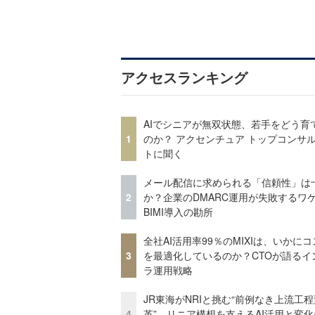
アクセスランキング
AIでシニアが無双状態、若手をどう育
1
のか？ アクセンチュア トップコンサ
トに聞く
メール配信に求められる「信頼性」は
2
か？企業のDMARC運用が失敗するワ
BIMI導入の勘所
全社AI活用率99％のMIXIは、いかに
3
を最適化しているのか？CTOが語るイ
ラ運用戦略
JR東海がNRIと挑む“前例なき上流工程
4
革” リニア構想を支えるAI活用と変