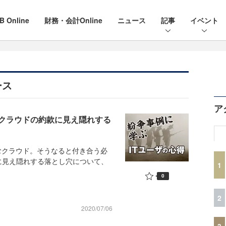
B Online
財務・会計Online
ニュース
記事
イベント
ース
ア
クラウドの約款に見え隠れする
むクラウド。そうなると付き合う必
に見え隠れする落とし穴について、
1
0
2
2020/07/06
3