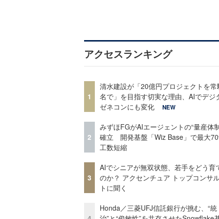
アクセスランキング
清水建設が「20億円プロジェクトを常
1
名で」を目指す切実な理由、AIでデジ
ゼネコンにも変化
NEW
みずほFGがAIエージェントの“量産体制
2
確立 開発基盤「Wiz Base」で最大7
工数短縮
AIでシニアが無双状態、若手をどう育
3
のか？ アクセンチュア トップコンサ
トに聞く
Honda／三菱UFJ信託銀行が挑む、“統
4
治”と“俊敏性”を共存させたSnowflak