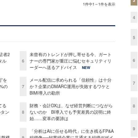
1件中1～1件を表示
4
5
駐者2
未曾有のトレンドが押し寄せる今、ガート
6
タル
6
ナーの専門家が重圧に悩むセキュリティリ
ーダーへ送るアドバイス
NEW
”を
メール配信に求められる「信頼性」は十分
7
0%の
7
か？企業のDMARC運用が失敗するワケと
BIMI導入の勘所
てる
財務・会計DXは、なぜ経営判断につながら
8
ルタン
8
ないのか BI導入でも予実差異の説明に終
始……変革の要諦は
9
「分析はAIに任せる時代」に生き残るFP&A
e基盤構
9
組織像──好業績企業に共通する組織デザイ