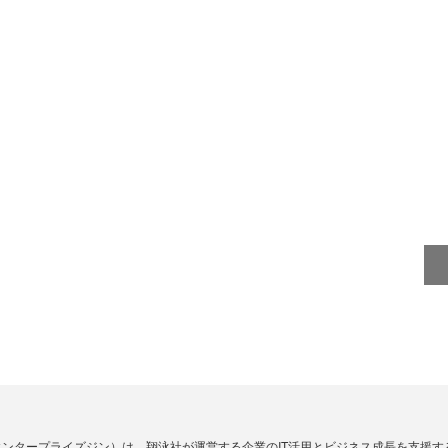
Zine」（エンタープライズジン）は、翔泳社が運営する企業のIT活用とビジネス成長を支