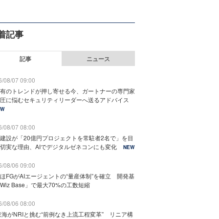
着記事
記事
ニュース
/08/07 09:00
有のトレンドが押し寄せる今、ガートナーの専門家
圧に悩むセキュリティリーダーへ送るアドバイス
EW
/08/07 08:00
建設が「20億円プロジェクトを常駐者2名で」を目
切実な理由、AIでデジタルゼネコンにも変化
NEW
/08/06 09:00
ほFGがAIエージェントの“量産体制”を確立 開発基
Wiz Base」で最大70%の工数短縮
/08/06 08:00
東海がNRIと挑む“前例なき上流工程変革” リニア構