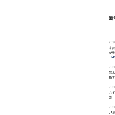
新
2026
未曾
が重
N
2026
清水
指す
2026
みず
盤「
2026
JR