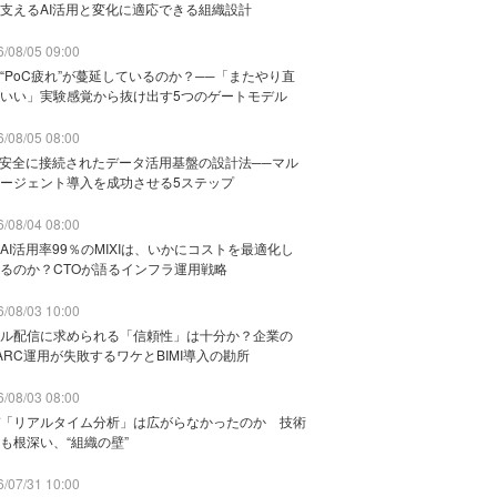
支えるAI活用と変化に適応できる組織設計
/08/05 09:00
“PoC疲れ”が蔓延しているのか？──「またやり直
いい」実験感覚から抜け出す5つのゲートモデル
/08/05 08:00
と安全に接続されたデータ活用基盤の設計法──マル
ージェント導入を成功させる5ステップ
/08/04 08:00
AI活用率99％のMIXIは、いかにコストを最適化し
るのか？CTOが語るインフラ運用戦略
/08/03 10:00
ル配信に求められる「信頼性」は十分か？企業の
ARC運用が失敗するワケとBIMI導入の勘所
/08/03 08:00
「リアルタイム分析」は広がらなかったのか 技術
も根深い、“組織の壁”
/07/31 10:00