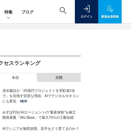
特集
ブログ
ログイン
新規
会員登録
クセスランキング
今日
月間
清水建設が「20億円プロジェクトを常駐者2名
で」を目指す切実な理由、AIでデジタルゼネコン
にも変化
NEW
みずほFGがAIエージェントの“量産体制”を確立
開発基盤「Wiz Base」で最大70%の工数短縮
AIでシニアが無双状態、若手をどう育てるのか？