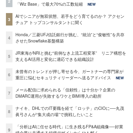
2
「Wiz Base」で最大70%の工数短縮
NEW
AIでシニアが無双状態、若手をどう育てるのか？ アクセン
3
チュア トップコンサルタントに聞く
Honda／三菱UFJ信託銀行が挑む、“統治”と“俊敏性”を共存
4
させたSnowflake基盤構築
JR東海がNRIと挑む“前例なき上流工程変革” リニア構想を
5
支えるAI活用と変化に適応できる組織設計
未曾有のトレンドが押し寄せる今、ガートナーの専門家が
6
重圧に悩むセキュリティリーダーへ送るアドバイス
NEW
メール配信に求められる「信頼性」は十分か？企業の
7
DMARC運用が失敗するワケとBIMI導入の勘所
ナイキ、DHLでのIT要職を経て「ロッテ」のCIOに──丸茂
8
眞弓さんが“集大成の場”で挑戦したいこと
「分析はAIに任せる時代」に生き残るFP&A組織像──好業
9
績企業に共通する組織デザインからひも解く