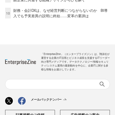
財務・会計DXは、なぜ経営判断につながらないのか BI導
10
入でも予実差異の説明に終始……変革の要諦は
「EnterpriseZine」（エンタープライズジン）は、翔泳社が
運営する企業のIT活用とビジネス成長を支援するITリーダー
向け専門メディアです。データテクノロジー/情報セキュリ
ティ/システム運用の最新動向を中心に、企業ITに関する多
様な情報をお届けしています。
メールバックナンバー
記事掲載のご依頼
広告掲載のご案内