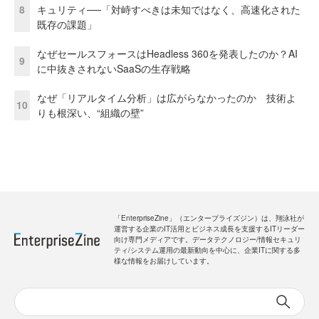
8
キュリティ──「対峙すべきは未知ではなく、高速化された
既存の課題」
なぜセールスフォースはHeadless 360を発表したのか？AI
9
に中抜きされないSaaSの生存戦略
なぜ「リアルタイム分析」は広がらなかったのか 技術よ
10
りも根深い、“組織の壁”
「EnterpriseZine」（エンタープライズジン）は、翔泳社が
運営する企業のIT活用とビジネス成長を支援するITリーダー
向け専門メディアです。データテクノロジー/情報セキュリ
ティ/システム運用の最新動向を中心に、企業ITに関する多
様な情報をお届けしています。