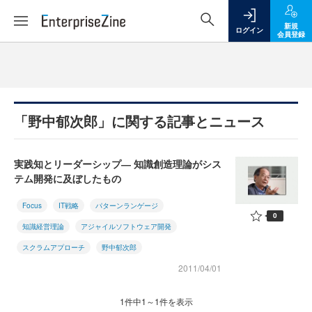
新規
ログイン
会員登録
「野中郁次郎」に関する記事とニュース
実践知とリーダーシップ― 知識創造理論がシス
テム開発に及ぼしたもの
Focus
IT戦略
パターンランゲージ
0
知識経営理論
アジャイルソフトウェア開発
スクラムアプローチ
野中郁次郎
2011/04/01
1件中1～1件を表示