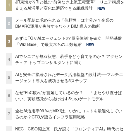
JR東海がNRIと挑む“前例なき上流工程変革” リニア構想を
1
支えるAI活用と変化に適応できる組織設計
NEW
メール配信に求められる「信頼性」は十分か？企業の
2
DMARC運用が失敗するワケとBIMI導入の勘所
みずほFGがAIエージェントの“量産体制”を確立 開発基盤
3
「Wiz Base」で最大70%の工数短縮
NEW
AIでシニアが無双状態、若手をどう育てるのか？ アクセン
4
チュア トップコンサルタントに聞く
AIと安全に接続されたデータ活用基盤の設計法──マルチエ
5
ージェント導入を成功させる5ステップ
なぜ“PoC疲れ”が蔓延しているのか？──「またやり直せば
6
いい」実験感覚から抜け出す5つのゲートモデル
全社AI活用率99％のMIXIは、いかにコストを最適化してい
7
るのか？CTOが語るインフラ運用戦略
NEC・CISO淵上真一氏が説く「フロンティアAI」時代のセ