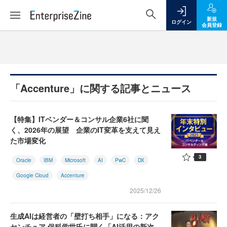
新規
ログイン
会員登録
「Accenture」に関する記事とニュース
【特集】ITベンダー＆コンサル企業6社に聞
く、2026年の展望 企業のIT変革を支えて見え
た市場変化
3
Oracle
IBM
Microsoft
AI
PwC
DX
Google Cloud
Accenture
2025/12/26
生成AIは経営者の「壁打ち相手」になる：アク
センチュア 保科学世氏に聞く「AI活用の新次