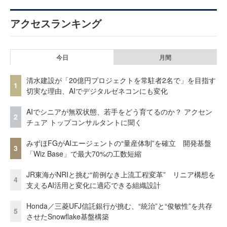
アクセスランキング
今日
月間
清水建設が「20億円プロジェクトを常駐者2名で」を目指す
1
切実な理由、AIでデジタルゼネコンにも変化
AIでシニアが無双状態、若手をどう育てるのか？ アクセン
2
チュア トップコンサルタントに聞く
みずほFGがAIエージェントの“量産体制”を確立 開発基盤
3
「Wiz Base」で最大70%の工数短縮
JR東海がNRIと挑む“前例なき上流工程変革” リニア構想を
4
支えるAI活用と変化に適応できる組織設計
Honda／三菱UFJ信託銀行が挑む、“統治”と“俊敏性”を共存
5
させたSnowflake基盤構築