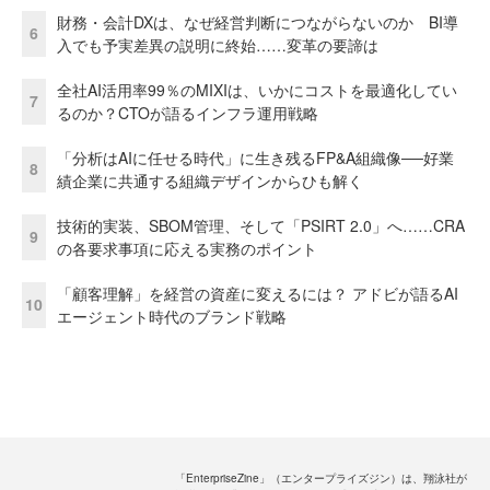
財務・会計DXは、なぜ経営判断につながらないのか BI導
6
入でも予実差異の説明に終始……変革の要諦は
全社AI活用率99％のMIXIは、いかにコストを最適化してい
7
るのか？CTOが語るインフラ運用戦略
「分析はAIに任せる時代」に生き残るFP&A組織像──好業
8
績企業に共通する組織デザインからひも解く
技術的実装、SBOM管理、そして「PSIRT 2.0」へ……CRA
9
の各要求事項に応える実務のポイント
「顧客理解」を経営の資産に変えるには？ アドビが語るAI
10
エージェント時代のブランド戦略
「EnterpriseZine」（エンタープライズジン）は、翔泳社が