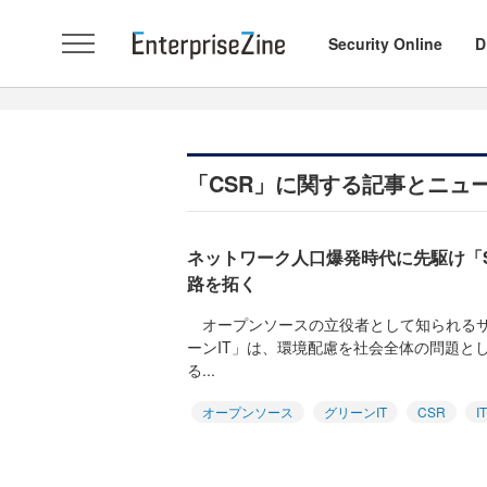
Security Online
D
「CSR」に関する記事とニュ
ネットワーク人口爆発時代に先駆け「Sun 
路を拓く
オープンソースの立役者として知られるサ
ーンIT」は、環境配慮を社会全体の問題と
る...
オープンソース
グリーンIT
CSR
I