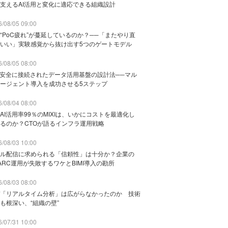
支えるAI活用と変化に適応できる組織設計
/08/05 09:00
“PoC疲れ”が蔓延しているのか？──「またやり直
いい」実験感覚から抜け出す5つのゲートモデル
/08/05 08:00
と安全に接続されたデータ活用基盤の設計法──マル
ージェント導入を成功させる5ステップ
/08/04 08:00
AI活用率99％のMIXIは、いかにコストを最適化し
るのか？CTOが語るインフラ運用戦略
/08/03 10:00
ル配信に求められる「信頼性」は十分か？企業の
ARC運用が失敗するワケとBIMI導入の勘所
/08/03 08:00
「リアルタイム分析」は広がらなかったのか 技術
も根深い、“組織の壁”
/07/31 10:00