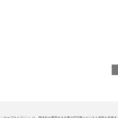
Zine」（エンタープライズジン）は、翔泳社が運営する企業のIT活用とビジネス成長を支