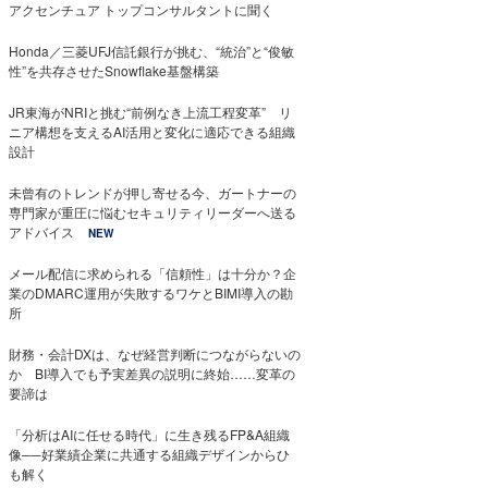
アクセンチュア トップコンサルタントに聞く
Honda／三菱UFJ信託銀行が挑む、“統治”と“俊敏
性”を共存させたSnowflake基盤構築
JR東海がNRIと挑む“前例なき上流工程変革” リ
ニア構想を支えるAI活用と変化に適応できる組織
設計
未曾有のトレンドが押し寄せる今、ガートナーの
専門家が重圧に悩むセキュリティリーダーへ送る
アドバイス
NEW
メール配信に求められる「信頼性」は十分か？企
業のDMARC運用が失敗するワケとBIMI導入の勘
所
財務・会計DXは、なぜ経営判断につながらないの
か BI導入でも予実差異の説明に終始……変革の
要諦は
「分析はAIに任せる時代」に生き残るFP&A組織
像──好業績企業に共通する組織デザインからひ
も解く