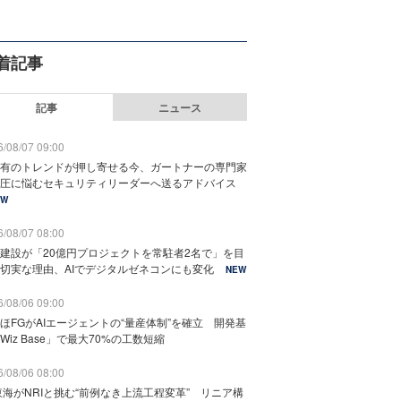
着記事
記事
ニュース
/08/07 09:00
有のトレンドが押し寄せる今、ガートナーの専門家
圧に悩むセキュリティリーダーへ送るアドバイス
EW
/08/07 08:00
建設が「20億円プロジェクトを常駐者2名で」を目
切実な理由、AIでデジタルゼネコンにも変化
NEW
/08/06 09:00
ほFGがAIエージェントの“量産体制”を確立 開発基
Wiz Base」で最大70%の工数短縮
/08/06 08:00
東海がNRIと挑む“前例なき上流工程変革” リニア構