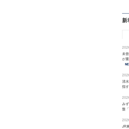
新
2026
未曾
が重
N
2026
清水
指す
2026
みず
盤「
2026
JR