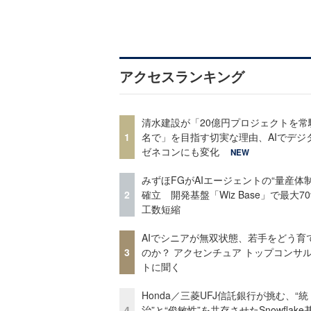
アクセスランキング
清水建設が「20億円プロジェクトを常
1
名で」を目指す切実な理由、AIでデジ
ゼネコンにも変化
NEW
みずほFGがAIエージェントの“量産体制
2
確立 開発基盤「Wiz Base」で最大7
工数短縮
AIでシニアが無双状態、若手をどう育
3
のか？ アクセンチュア トップコンサ
トに聞く
Honda／三菱UFJ信託銀行が挑む、“統
4
治”と“俊敏性”を共存させたSnowflak