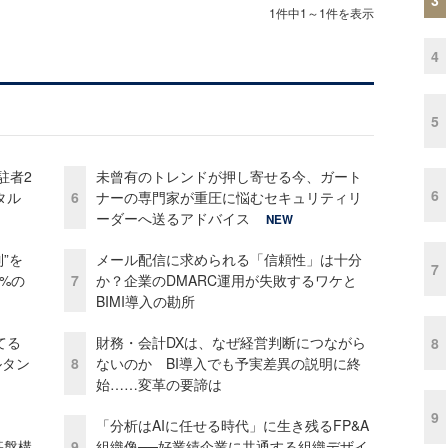
1件中1～1件を表示
4
5
駐者2
未曾有のトレンドが押し寄せる今、ガート
6
タル
6
ナーの専門家が重圧に悩むセキュリティリ
ーダーへ送るアドバイス
NEW
”を
メール配信に求められる「信頼性」は十分
7
0%の
7
か？企業のDMARC運用が失敗するワケと
BIMI導入の勘所
てる
財務・会計DXは、なぜ経営判断につながら
8
ルタン
8
ないのか BI導入でも予実差異の説明に終
始……変革の要諦は
9
「分析はAIに任せる時代」に生き残るFP&A
e基盤構
9
組織像──好業績企業に共通する組織デザイ