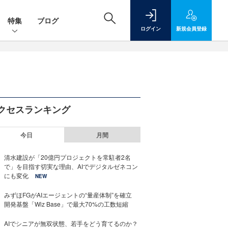
特集
ブログ
ログイン
新規
会員登録
クセスランキング
今日
月間
清水建設が「20億円プロジェクトを常駐者2名
で」を目指す切実な理由、AIでデジタルゼネコン
にも変化
NEW
みずほFGがAIエージェントの“量産体制”を確立
開発基盤「Wiz Base」で最大70%の工数短縮
AIでシニアが無双状態、若手をどう育てるのか？