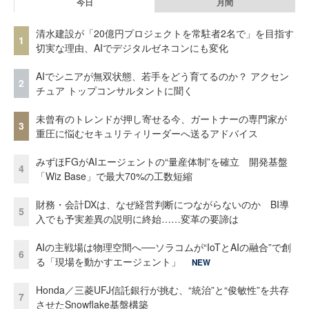
今日
月間
清水建設が「20億円プロジェクトを常駐者2名で」を目指す
1
切実な理由、AIでデジタルゼネコンにも変化
AIでシニアが無双状態、若手をどう育てるのか？ アクセン
2
チュア トップコンサルタントに聞く
未曾有のトレンドが押し寄せる今、ガートナーの専門家が
3
重圧に悩むセキュリティリーダーへ送るアドバイス
みずほFGがAIエージェントの“量産体制”を確立 開発基盤
4
「Wiz Base」で最大70%の工数短縮
財務・会計DXは、なぜ経営判断につながらないのか BI導
5
入でも予実差異の説明に終始……変革の要諦は
AIの主戦場は物理空間へ──ソラコムが“IoTとAIの融合”で創
6
る「現場を動かすエージェント」
NEW
Honda／三菱UFJ信託銀行が挑む、“統治”と“俊敏性”を共存
7
させたSnowflake基盤構築