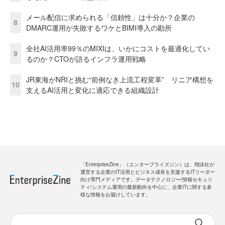
メール配信に求められる「信頼性」は十分か？企業の
8
DMARC運用が失敗するワケとBIMI導入の勘所
全社AI活用率99％のMIXIは、いかにコストを最適化してい
9
るのか？CTOが語るインフラ運用戦略
JR東海がNRIと挑む“前例なき上流工程変革” リニア構想を
10
支えるAI活用と変化に適応できる組織設計
「EnterpriseZine」（エンタープライズジン）は、翔泳社が
運営する企業のIT活用とビジネス成長を支援するITリーダー
向け専門メディアです。データテクノロジー/情報セキュリ
ティ/システム運用の最新動向を中心に、企業ITに関する多
様な情報をお届けしています。