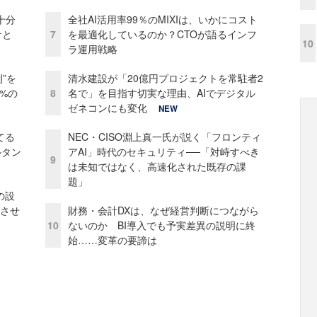
十分
全社AI活用率99％のMIXIは、いかにコスト
ケと
7
を最適化しているのか？CTOが語るインフ
10
ラ運用戦略
”を
清水建設が「20億円プロジェクトを常駐者2
0%の
8
名で」を目指す切実な理由、AIでデジタル
ゼネコンにも変化
NEW
てる
NEC・CISO淵上真一氏が説く「フロンティ
ルタン
アAI」時代のセキュリティ──「対峙すべき
9
は未知ではなく、高速化された既存の課
題」
の設
功させ
財務・会計DXは、なぜ経営判断につながら
10
ないのか BI導入でも予実差異の説明に終
始……変革の要諦は