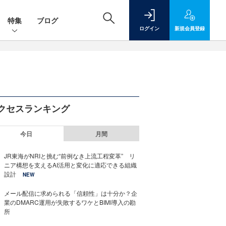
特集
ブログ
ログイン
新規
会員登録
クセスランキング
今日
月間
JR東海がNRIと挑む“前例なき上流工程変革” リ
ニア構想を支えるAI活用と変化に適応できる組織
設計
NEW
メール配信に求められる「信頼性」は十分か？企
業のDMARC運用が失敗するワケとBIMI導入の勘
所