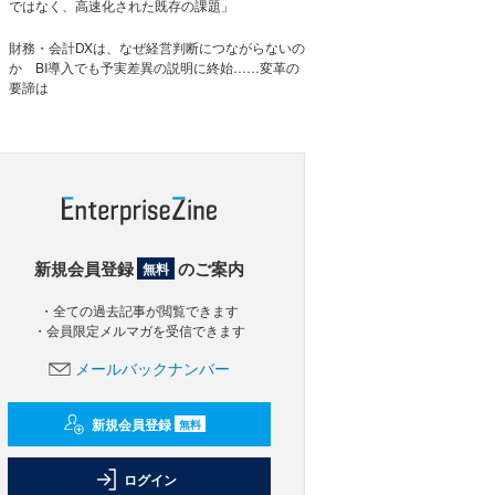
ではなく、高速化された既存の課題」
財務・会計DXは、なぜ経営判断につながらないの
か BI導入でも予実差異の説明に終始……変革の
要諦は
新規会員登録
のご案内
無料
・全ての過去記事が閲覧できます
・会員限定メルマガを受信できます
メールバックナンバー
新規会員登録
無料
ログイン