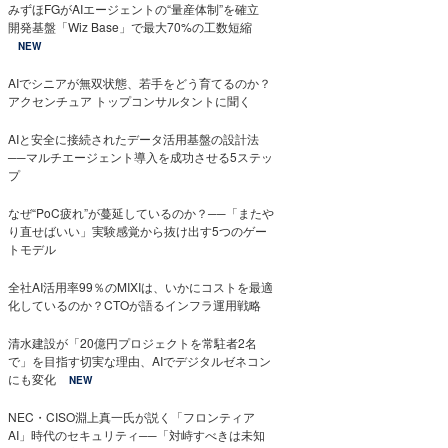
みずほFGがAIエージェントの“量産体制”を確立
開発基盤「Wiz Base」で最大70%の工数短縮
NEW
AIでシニアが無双状態、若手をどう育てるのか？
アクセンチュア トップコンサルタントに聞く
AIと安全に接続されたデータ活用基盤の設計法
──マルチエージェント導入を成功させる5ステッ
プ
なぜ“PoC疲れ”が蔓延しているのか？──「またや
り直せばいい」実験感覚から抜け出す5つのゲー
トモデル
全社AI活用率99％のMIXIは、いかにコストを最適
化しているのか？CTOが語るインフラ運用戦略
清水建設が「20億円プロジェクトを常駐者2名
で」を目指す切実な理由、AIでデジタルゼネコン
にも変化
NEW
NEC・CISO淵上真一氏が説く「フロンティア
AI」時代のセキュリティ──「対峙すべきは未知