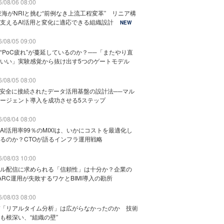
/08/06 08:00
東海がNRIと挑む“前例なき上流工程変革” リニア構
支えるAI活用と変化に適応できる組織設計
NEW
/08/05 09:00
“PoC疲れ”が蔓延しているのか？──「またやり直
いい」実験感覚から抜け出す5つのゲートモデル
/08/05 08:00
と安全に接続されたデータ活用基盤の設計法──マル
ージェント導入を成功させる5ステップ
/08/04 08:00
AI活用率99％のMIXIは、いかにコストを最適化し
るのか？CTOが語るインフラ運用戦略
/08/03 10:00
ル配信に求められる「信頼性」は十分か？企業の
ARC運用が失敗するワケとBIMI導入の勘所
/08/03 08:00
「リアルタイム分析」は広がらなかったのか 技術
も根深い、“組織の壁”