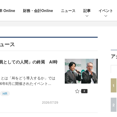
B Online
財務・会計Online
ニュース
記事
イベント
ニュース
ア
員としての人間」の終焉 AI時
とは「AIをどう導入するか」では
年6月に開催されたイベント...
1
2
HR
2026/07/29
2