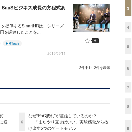
景に SaaSビジネス成長の方程式あ
3
を提供するSmartHRは、シリーズ
4
円を調達したことを...
0
HRTech
5
2019/09/11
2件中1～2件を表示
6
7
8
変
なぜ“PoC疲れ”が蔓延しているのか？
化に適
6
──「またやり直せばいい」実験感覚から抜
け出す5つのゲートモデル
9