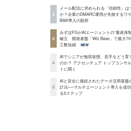
メール配信に求められる「信頼性」は
2
か？企業のDMARC運用が失敗するワ
BIMI導入の勘所
みずほFGがAIエージェントの“量産体制
3
確立 開発基盤「Wiz Base」で最大7
工数短縮
NEW
AIでシニアが無双状態、若手をどう育
4
のか？ アクセンチュア トップコンサ
トに聞く
AIと安全に接続されたデータ活用基盤
5
計法──マルチエージェント導入を成
る5ステップ