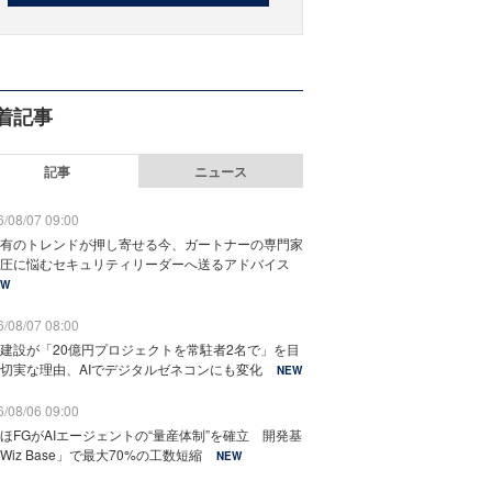
着記事
記事
ニュース
/08/07 09:00
有のトレンドが押し寄せる今、ガートナーの専門家
圧に悩むセキュリティリーダーへ送るアドバイス
EW
/08/07 08:00
建設が「20億円プロジェクトを常駐者2名で」を目
切実な理由、AIでデジタルゼネコンにも変化
NEW
/08/06 09:00
ほFGがAIエージェントの“量産体制”を確立 開発基
Wiz Base」で最大70%の工数短縮
NEW