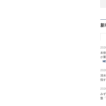
新
2026
未曾
が重
N
2026
清水
指す
2026
みず
盤「