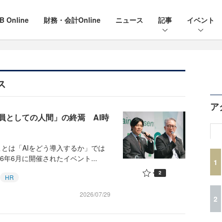
B Online
財務・会計Online
ニュース
記事
イベント
ス
ア
員としての人間」の終焉 AI時
とは「AIをどう導入するか」では
年6月に開催されたイベント...
1
2
HR
2026/07/29
2