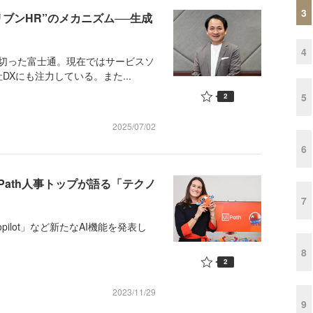
3
ブンHR”のメカニズム──生成
4
を切った富士通。現在ではサービスソ
Xにも注力している。また...
5
2
2025/07/02
6
Path人事トップが語る「テクノ
7
utopilot」など新たなAI機能を発表し
8
2
2023/11/29
9