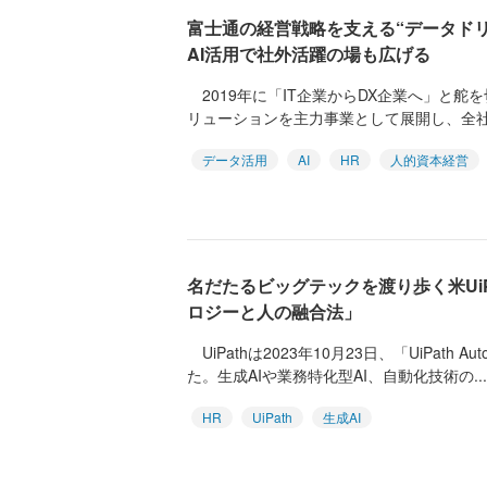
富士通の経営戦略を支える“データドリ
AI活用で社外活躍の場も広げる
2019年に「IT企業からDX企業へ」と舵
リューションを主力事業として展開し、全社D
データ活用
AI
HR
人的資本経営
名だたるビッグテックを渡り歩く米Ui
ロジーと人の融合法」
UiPathは2023年10月23日、「UiPath A
た。生成AIや業務特化型AI、自動化技術の...
HR
UiPath
生成AI