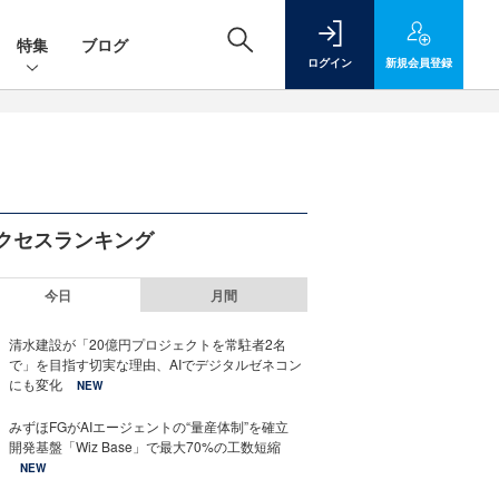
特集
ブログ
ログイン
新規
会員登録
クセスランキング
今日
月間
清水建設が「20億円プロジェクトを常駐者2名
で」を目指す切実な理由、AIでデジタルゼネコン
にも変化
NEW
みずほFGがAIエージェントの“量産体制”を確立
開発基盤「Wiz Base」で最大70%の工数短縮
NEW