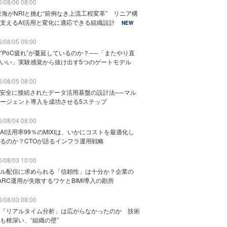
/08/06 08:00
東海がNRIと挑む“前例なき上流工程変革” リニア構
支えるAI活用と変化に適応できる組織設計
NEW
/08/05 09:00
“PoC疲れ”が蔓延しているのか？──「またやり直
いい」実験感覚から抜け出す5つのゲートモデル
/08/05 08:00
と安全に接続されたデータ活用基盤の設計法──マル
ージェント導入を成功させる5ステップ
/08/04 08:00
AI活用率99％のMIXIは、いかにコストを最適化し
るのか？CTOが語るインフラ運用戦略
/08/03 10:00
ル配信に求められる「信頼性」は十分か？企業の
ARC運用が失敗するワケとBIMI導入の勘所
/08/03 08:00
「リアルタイム分析」は広がらなかったのか 技術
も根深い、“組織の壁”