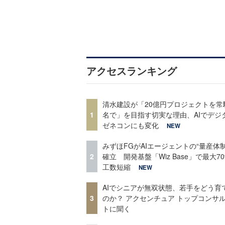
アクセスランキング
清水建設が「20億円プロジェクトを常
1
名で」を目指す切実な理由、AIでデジ
ゼネコンにも変化
NEW
みずほFGがAIエージェントの“量産体制
2
確立 開発基盤「Wiz Base」で最大7
工数短縮
NEW
AIでシニアが無双状態、若手をどう育
3
のか？ アクセンチュア トップコンサ
トに聞く