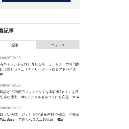
着記事
記事
ニュース
/08/07 09:00
有のトレンドが押し寄せる今、ガートナーの専門家
圧に悩むセキュリティリーダーへ送るアドバイス
EW
/08/07 08:00
建設が「20億円プロジェクトを常駐者2名で」を目
切実な理由、AIでデジタルゼネコンにも変化
NEW
/08/06 09:00
ほFGがAIエージェントの“量産体制”を確立 開発基
Wiz Base」で最大70%の工数短縮
NEW