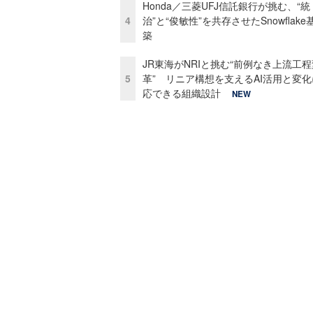
Honda／三菱UFJ信託銀行が挑む、“統
4
治”と“俊敏性”を共存させたSnowflak
築
JR東海がNRIと挑む“前例なき上流工程
5
革” リニア構想を支えるAI活用と変
応できる組織設計
NEW