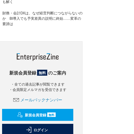
も解く
財務・会計DXは、なぜ経営判断につながらないの
か BI導入でも予実差異の説明に終始……変革の
要諦は
新規会員登録
のご案内
無料
・全ての過去記事が閲覧できます
・会員限定メルマガを受信できます
メールバックナンバー
新規会員登録
無料
ログイン