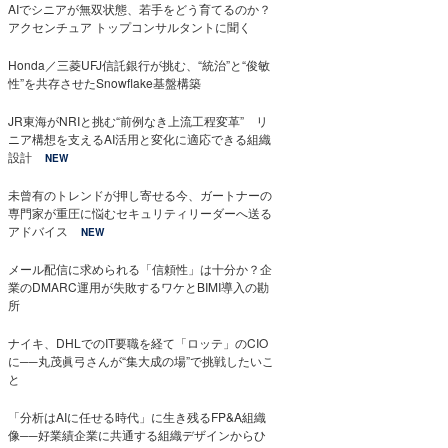
AIでシニアが無双状態、若手をどう育てるのか？
アクセンチュア トップコンサルタントに聞く
Honda／三菱UFJ信託銀行が挑む、“統治”と“俊敏
性”を共存させたSnowflake基盤構築
JR東海がNRIと挑む“前例なき上流工程変革” リ
ニア構想を支えるAI活用と変化に適応できる組織
設計
NEW
未曾有のトレンドが押し寄せる今、ガートナーの
専門家が重圧に悩むセキュリティリーダーへ送る
アドバイス
NEW
メール配信に求められる「信頼性」は十分か？企
業のDMARC運用が失敗するワケとBIMI導入の勘
所
ナイキ、DHLでのIT要職を経て「ロッテ」のCIO
に──丸茂眞弓さんが“集大成の場”で挑戦したいこ
と
「分析はAIに任せる時代」に生き残るFP&A組織
像──好業績企業に共通する組織デザインからひ