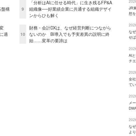
2026
「分析はAIに任せる時代」に生き残るFP&A
JR
e基盤構
9
組織像──好業績企業に共通する組織デザイ
想を
ンからひも解く
2026
変
財務・会計DXは、なぜ経営判断につながら
なぜ
化に適
10
ないのか BI導入でも予実差異の説明に終
せば
始……変革の要諦は
2026
AI
チエ
2026
全社
てい
2026
メー
DM
2026
なぜ
より