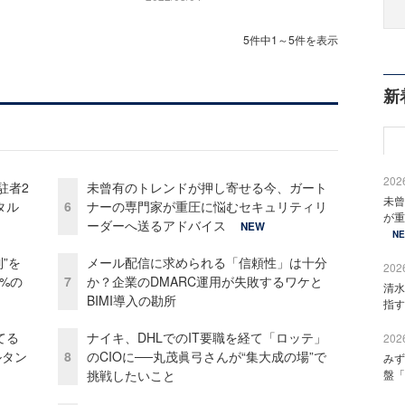
5件中1～5件を表示
新
2026
駐者2
未曾有のトレンドが押し寄せる今、ガート
未曾
タル
6
ナーの専門家が重圧に悩むセキュリティリ
が重
ーダーへ送るアドバイス
NEW
N
”を
メール配信に求められる「信頼性」は十分
2026
0%の
7
か？企業のDMARC運用が失敗するワケと
清水
BIMI導入の勘所
指す
てる
ナイキ、DHLでのIT要職を経て「ロッテ」
2026
ルタン
8
のCIOに──丸茂眞弓さんが“集大成の場”で
みず
挑戦したいこと
盤「