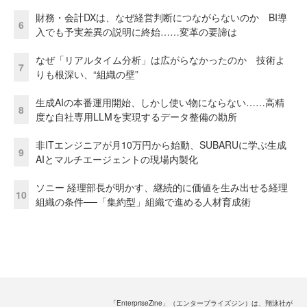
財務・会計DXは、なぜ経営判断につながらないのか BI導
6
入でも予実差異の説明に終始……変革の要諦は
なぜ「リアルタイム分析」は広がらなかったのか 技術よ
7
りも根深い、“組織の壁”
生成AIの本番運用開始、しかし使い物にならない……高精
8
度な自社専用LLMを実現するデータ整備の勘所
非ITエンジニアが月10万円から始動、SUBARUに学ぶ生成
9
AIとマルチエージェントの現場内製化
ソニー 経理部長が明かす、継続的に価値を生み出せる経理
10
組織の条件──「集約型」組織で進める人材育成術
「EnterpriseZine」（エンタープライズジン）は、翔泳社が