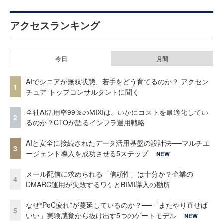
アクセスランキング
今日
月間
AIでシニアが無双状態、若手をどう育てるのか？ アクセン
1
チュア トップコンサルタントに聞く
全社AI活用率99％のMIXIは、いかにコストを最適化してい
2
るのか？CTOが語るインフラ運用戦略
AIと安全に接続されたデータ活用基盤の設計法──マルチエ
3
ージェント導入を成功させる5ステップ
NEW
メール配信に求められる「信頼性」は十分か？企業の
4
DMARC運用が失敗するワケとBIMI導入の勘所
なぜ“PoC疲れ”が蔓延しているのか？──「またやり直せば
5
いい」実験感覚から抜け出す5つのゲートモデル
NEW