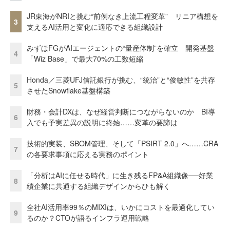
JR東海がNRIと挑む“前例なき上流工程変革” リニア構想を
3
支えるAI活用と変化に適応できる組織設計
みずほFGがAIエージェントの“量産体制”を確立 開発基盤
4
「Wiz Base」で最大70%の工数短縮
Honda／三菱UFJ信託銀行が挑む、“統治”と“俊敏性”を共存
5
させたSnowflake基盤構築
財務・会計DXは、なぜ経営判断につながらないのか BI導
6
入でも予実差異の説明に終始……変革の要諦は
技術的実装、SBOM管理、そして「PSIRT 2.0」へ……CRA
7
の各要求事項に応える実務のポイント
「分析はAIに任せる時代」に生き残るFP&A組織像──好業
8
績企業に共通する組織デザインからひも解く
全社AI活用率99％のMIXIは、いかにコストを最適化してい
9
るのか？CTOが語るインフラ運用戦略