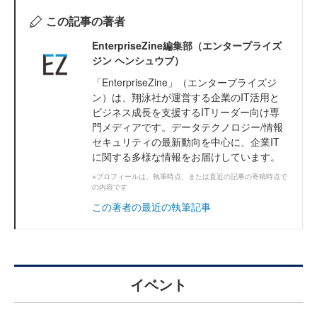
この記事の著者
EnterpriseZine編集部（エンタープライズ
ジン ヘンシュウブ）
「EnterpriseZine」（エンタープライズジ
ン）は、翔泳社が運営する企業のIT活用と
ビジネス成長を支援するITリーダー向け専
門メディアです。データテクノロジー/情報
セキュリティの最新動向を中心に、企業IT
に関する多様な情報をお届けしています。
※プロフィールは、執筆時点、または直近の記事の寄稿時点で
の内容です
この著者の最近の執筆記事
イベント