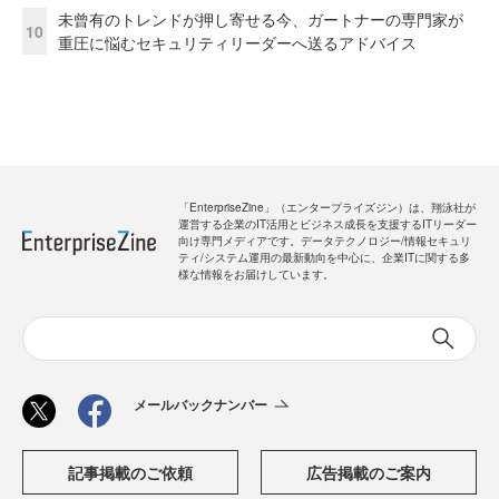
未曾有のトレンドが押し寄せる今、ガートナーの専門家が
10
重圧に悩むセキュリティリーダーへ送るアドバイス
「EnterpriseZine」（エンタープライズジン）は、翔泳社が
運営する企業のIT活用とビジネス成長を支援するITリーダー
向け専門メディアです。データテクノロジー/情報セキュリ
ティ/システム運用の最新動向を中心に、企業ITに関する多
様な情報をお届けしています。
メールバックナンバー
記事掲載のご依頼
広告掲載のご案内