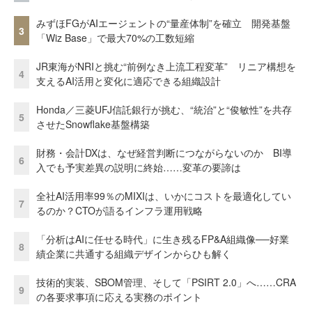
みずほFGがAIエージェントの“量産体制”を確立 開発基盤
3
「Wiz Base」で最大70%の工数短縮
JR東海がNRIと挑む“前例なき上流工程変革” リニア構想を
4
支えるAI活用と変化に適応できる組織設計
Honda／三菱UFJ信託銀行が挑む、“統治”と“俊敏性”を共存
5
させたSnowflake基盤構築
財務・会計DXは、なぜ経営判断につながらないのか BI導
6
入でも予実差異の説明に終始……変革の要諦は
全社AI活用率99％のMIXIは、いかにコストを最適化してい
7
るのか？CTOが語るインフラ運用戦略
「分析はAIに任せる時代」に生き残るFP&A組織像──好業
8
績企業に共通する組織デザインからひも解く
技術的実装、SBOM管理、そして「PSIRT 2.0」へ……CRA
9
の各要求事項に応える実務のポイント