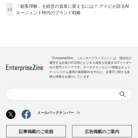
「顧客理解」を経営の資産に変えるには？ アドビが語るAI
10
エージェント時代のブランド戦略
「EnterpriseZine」（エンタープライズジン）は、翔泳社が
運営する企業のIT活用とビジネス成長を支援するITリーダー
向け専門メディアです。データテクノロジー/情報セキュリ
ティ/システム運用の最新動向を中心に、企業ITに関する多
様な情報をお届けしています。
メールバックナンバー
記事掲載のご依頼
広告掲載のご案内