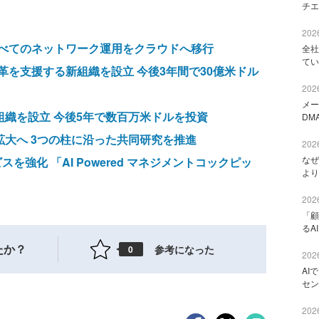
チエ
2026
べてのネットワーク運用をクラウドへ移行
全社
てい
を支援する新組織を設立 今後3年間で30億米ドル
2026
メー
と新組織を設立 今後5年で数百万米ドルを投資
DM
拡大へ 3つの柱に沿った共同研究を推進
2026
なぜ
ビスを強化 「AI Powered マネジメントコックピッ
より
2026
「顧
るA
たか？
参考になった
0
2026
AI
セン
2026