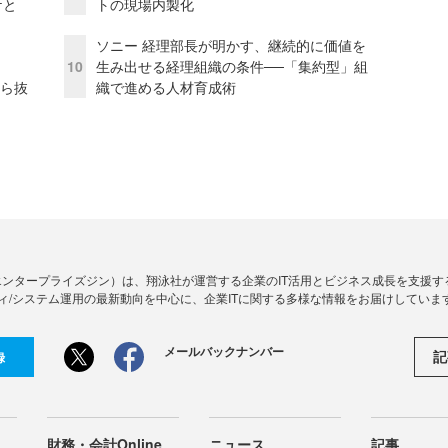
ケと
トの現場内製化
ソニー 経理部長が明かす、継続的に価値を
10
生み出せる経理組織の条件──「集約型」組
から抜
織で進める人材育成術
Zine」（エンタープライズジン）は、翔泳社が運営する企業のIT活用とビジネス成長を支
ィ/システム運用の最新動向を中心に、企業ITに関する多様な情報をお届けしていま
メールバックナンバー
記
録
財務・会計Online
ニュース
記事