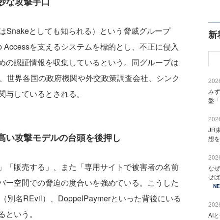
妙な攻撃手口
あるいはSnakeとしても知られる）という脅威グループ
新
ook Web Accessを支えるシステムを標的とし、不正に侵入
めの認証情報を収集しているという。同グループは
り、世界各国の政府機関や外交政策調査会社、シンク
2026
みず
関与しているとされる。
盤「
2026
JR
高い攻撃モデルの台頭を後押し
想を
2026
」「販売する」、また「専用サイトで被害者の名前
なぜ
せば
バー空間での脅迫の度合いを強めている。こうした
N
i（別名REvil）、DoppelPaymerといった背後にいる
2026
るという。
AI