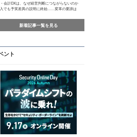
務・会計DXは、なぜ経営判断につながらないのか
導入でも予実差異の説明に終始……変革の要諦は
新着記事一覧を見る
ベント