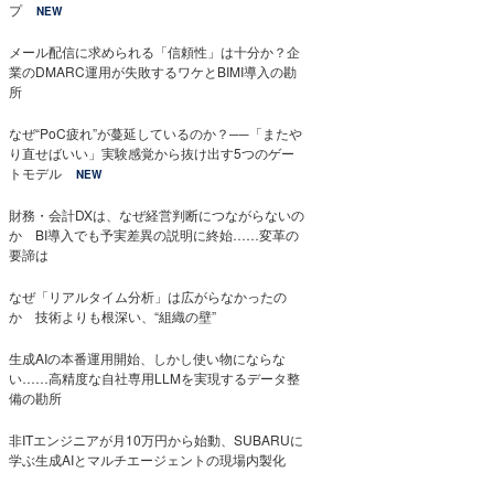
プ
NEW
メール配信に求められる「信頼性」は十分か？企
業のDMARC運用が失敗するワケとBIMI導入の勘
所
なぜ“PoC疲れ”が蔓延しているのか？──「またや
り直せばいい」実験感覚から抜け出す5つのゲー
トモデル
NEW
財務・会計DXは、なぜ経営判断につながらないの
か BI導入でも予実差異の説明に終始……変革の
要諦は
なぜ「リアルタイム分析」は広がらなかったの
か 技術よりも根深い、“組織の壁”
生成AIの本番運用開始、しかし使い物にならな
い……高精度な自社専用LLMを実現するデータ整
備の勘所
非ITエンジニアが月10万円から始動、SUBARUに
学ぶ生成AIとマルチエージェントの現場内製化