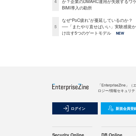
4
か？企業のDMARC運用が失敗するワ
BIMI導入の勘所
なぜ“PoC疲れ”が蔓延しているのか？
5
──「またやり直せばいい」実験感覚
け出す5つのゲートモデル
NEW
「Enterprise
ロジー/情報セキュリテ
ログイン
新規会員登
Security Online
DB Online