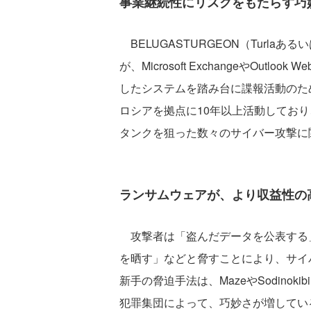
事業継続性にリスクをもたらす巧
BELUGASTURGEON（Turla
が、Microsoft ExchangeやOutl
したシステムを踏み台に諜報活動のた
ロシアを拠点に10年以上活動してお
タンクを狙った数々のサイバー攻撃に
ランサムウェアが、より収益性の
攻撃者は「盗んだデータを公表する
を晒す」などと脅すことにより、サイ
新手の脅迫手法は、MazeやSodinokib
犯罪集団によって、巧妙さが増してい