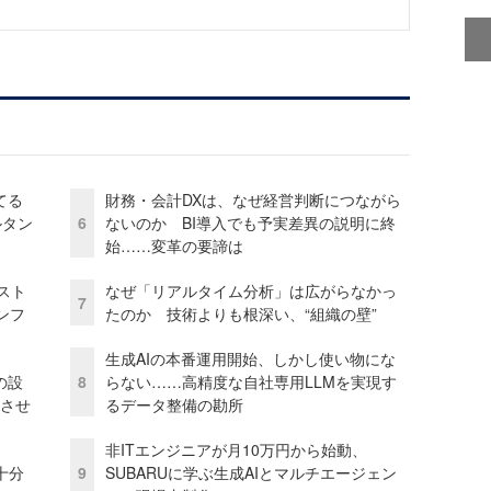
てる
財務・会計DXは、なぜ経営判断につながら
ルタン
6
ないのか BI導入でも予実差異の説明に終
始……変革の要諦は
コスト
なぜ「リアルタイム分析」は広がらなかっ
7
ンフ
たのか 技術よりも根深い、“組織の壁”
生成AIの本番運用開始、しかし使い物にな
の設
8
らない……高精度な自社専用LLMを実現す
功させ
るデータ整備の勘所
非ITエンジニアが月10万円から始動、
十分
9
SUBARUに学ぶ生成AIとマルチエージェン