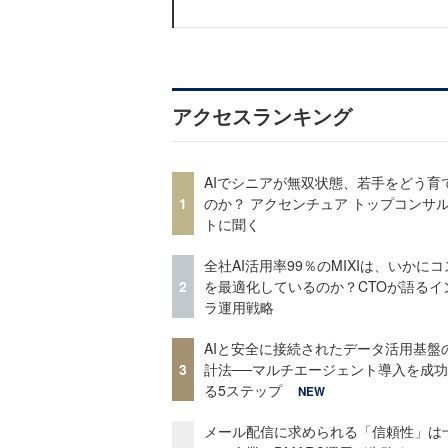
アクセスランキング
AIでシニアが無双状態、若手をどう育
1
のか？ アクセンチュア トップコンサ
トに聞く
全社AI活用率99％のMIXIは、いかに
2
を最適化しているのか？CTOが語るイ
ラ運用戦略
AIと安全に接続されたデータ活用基盤
3
計法──マルチエージェント導入を成
る5ステップ
NEW
メール配信に求められる「信頼性」は