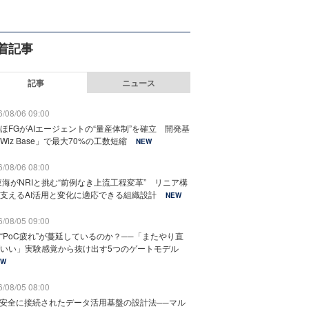
着記事
記事
ニュース
/08/06 09:00
ほFGがAIエージェントの“量産体制”を確立 開発基
Wiz Base」で最大70%の工数短縮
NEW
/08/06 08:00
東海がNRIと挑む“前例なき上流工程変革” リニア構
支えるAI活用と変化に適応できる組織設計
NEW
/08/05 09:00
“PoC疲れ”が蔓延しているのか？──「またやり直
いい」実験感覚から抜け出す5つのゲートモデル
EW
/08/05 08:00
と安全に接続されたデータ活用基盤の設計法──マル