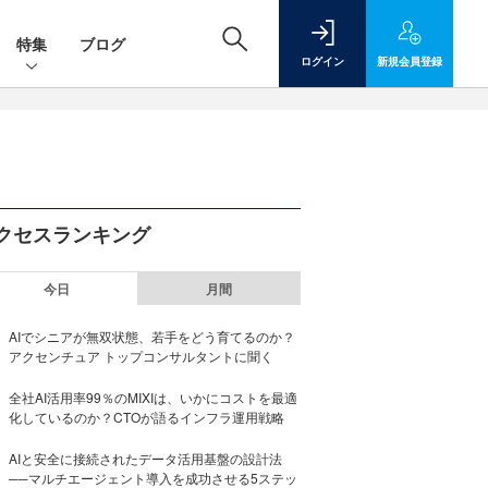
特集
ブログ
ログイン
新規
会員登録
クセスランキング
今日
月間
AIでシニアが無双状態、若手をどう育てるのか？
アクセンチュア トップコンサルタントに聞く
全社AI活用率99％のMIXIは、いかにコストを最適
化しているのか？CTOが語るインフラ運用戦略
AIと安全に接続されたデータ活用基盤の設計法
──マルチエージェント導入を成功させる5ステッ