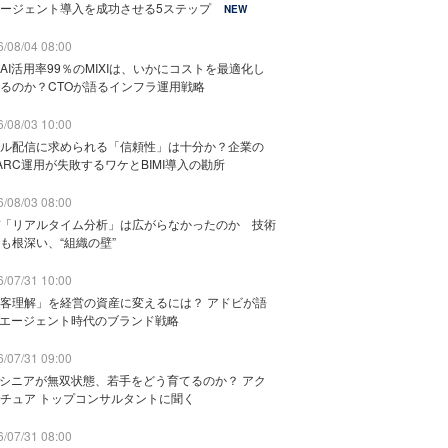
ージェント導入を成功させる5ステップ
NEW
/08/04 08:00
AI活用率99％のMIXIは、いかにコストを最適化し
るのか？CTOが語るインフラ運用戦略
/08/03 10:00
ル配信に求められる「信頼性」は十分か？企業の
ARC運用が失敗するワケとBIMI導入の勘所
/08/03 08:00
「リアルタイム分析」は広がらなかったのか 技術
も根深い、“組織の壁”
/07/31 10:00
客理解」を経営の資産に変えるには？ アドビが語
Iエージェント時代のブランド戦略
/07/31 09:00
でシニアが無双状態、若手をどう育てるのか？ アク
チュア トップコンサルタントに聞く
/07/31 08:00