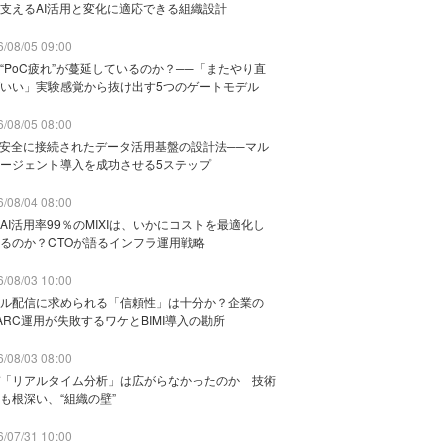
支えるAI活用と変化に適応できる組織設計
/08/05 09:00
“PoC疲れ”が蔓延しているのか？──「またやり直
いい」実験感覚から抜け出す5つのゲートモデル
/08/05 08:00
と安全に接続されたデータ活用基盤の設計法──マル
ージェント導入を成功させる5ステップ
/08/04 08:00
AI活用率99％のMIXIは、いかにコストを最適化し
るのか？CTOが語るインフラ運用戦略
/08/03 10:00
ル配信に求められる「信頼性」は十分か？企業の
ARC運用が失敗するワケとBIMI導入の勘所
/08/03 08:00
「リアルタイム分析」は広がらなかったのか 技術
も根深い、“組織の壁”
/07/31 10:00