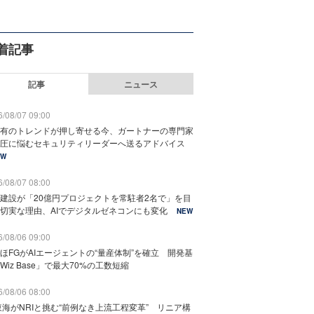
着記事
記事
ニュース
/08/07 09:00
有のトレンドが押し寄せる今、ガートナーの専門家
圧に悩むセキュリティリーダーへ送るアドバイス
EW
/08/07 08:00
建設が「20億円プロジェクトを常駐者2名で」を目
切実な理由、AIでデジタルゼネコンにも変化
NEW
/08/06 09:00
ほFGがAIエージェントの“量産体制”を確立 開発基
Wiz Base」で最大70%の工数短縮
/08/06 08:00
東海がNRIと挑む“前例なき上流工程変革” リニア構