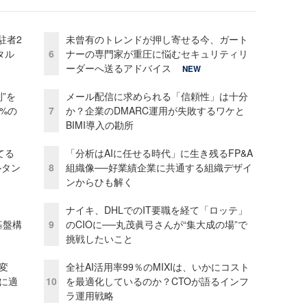
駐者2
未曾有のトレンドが押し寄せる今、ガート
タル
6
ナーの専門家が重圧に悩むセキュリティリ
ーダーへ送るアドバイス
NEW
”を
メール配信に求められる「信頼性」は十分
0%の
7
か？企業のDMARC運用が失敗するワケと
BIMI導入の勘所
てる
「分析はAIに任せる時代」に生き残るFP&A
ルタン
8
組織像──好業績企業に共通する組織デザイ
ンからひも解く
ナイキ、DHLでのIT要職を経て「ロッテ」
e基盤構
9
のCIOに──丸茂眞弓さんが“集大成の場”で
挑戦したいこと
変
全社AI活用率99％のMIXIは、いかにコスト
化に適
10
を最適化しているのか？CTOが語るインフ
ラ運用戦略