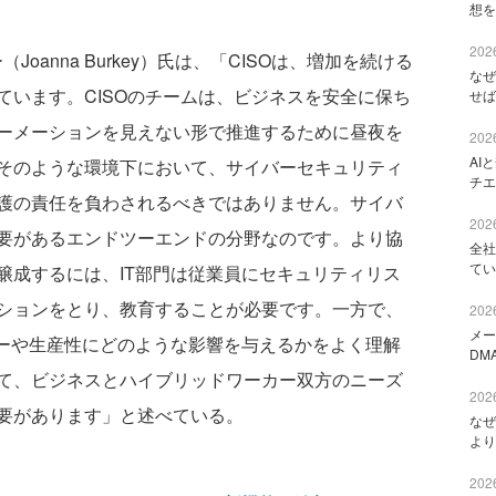
想を
2026
oanna Burkey）氏は、「CISOは、増加を続ける
なぜ
ています。CISOのチームは、ビジネスを安全に保ち
せば
ーメーションを見えない形で推進するために昼夜を
2026
AI
そのような環境下において、サイバーセキュリティ
チエ
護の責任を負わされるべきではありません。サイバ
2026
要があるエンドツーエンドの分野なのです。より協
全社
てい
醸成するには、IT部門は従業員にセキュリティリス
ションをとり、教育することが必要です。一方で、
2026
メー
ローや生産性にどのような影響を与えるかをよく理解
DM
て、ビジネスとハイブリッドワーカー双方のニーズ
2026
要があります」と述べている。
なぜ
より
2026