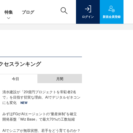
特集
ブログ
ログイン
新規
会員登録
クセスランキング
今日
月間
清水建設が「20億円プロジェクトを常駐者2名
で」を目指す切実な理由、AIでデジタルゼネコン
にも変化
NEW
みずほFGがAIエージェントの“量産体制”を確立
開発基盤「Wiz Base」で最大70%の工数短縮
AIでシニアが無双状態、若手をどう育てるのか？