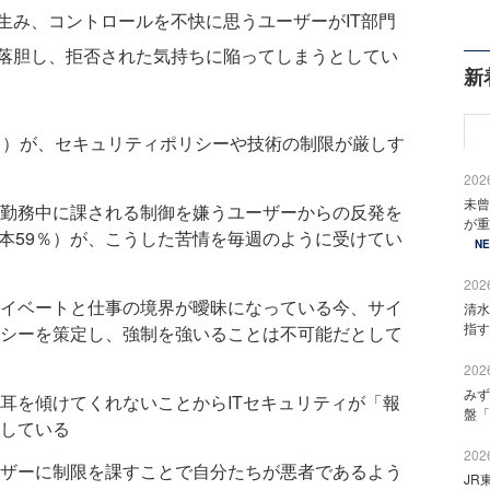
生み、コントロールを不快に思うユーザーがIT部門
落胆し、拒否された気持ちに陥ってしまうとしてい
新
9％）が、セキュリティポリシーや技術の制限が厳しす
2026
未曾
在宅勤務中に課される制御を嫌うユーザーからの反発を
が重
日本59％）が、こうした苦情を毎週のように受けてい
N
2026
プライベートと仕事の境界が曖昧になっている今、サイ
清水
指す
シーを策定し、強制を強いることは不可能だとして
2026
みず
誰も耳を傾けてくれないことからITセキュリティが「報
盤「
している
2026
ユーザーに制限を課すことで自分たちが悪者であるよう
JR