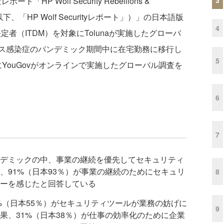
 Wolf Security Rebellions &
以下、「HP Wolf Securityレポート」）」の日本語版
4
決定者（ITDM）を対象にTolunaが実施したグローバ
ス感染症のパンデミック期間中に在宅勤務に移行し
5
にYouGovがオンラインで実施したグローバル調査を
6
7
パンデミックの中、事業の継続を優先してセキュリティ
、91%（日本93％）が事業の継続のためにセキュリ
8
ーを感じたと回答している
8%（日本55％）がセキュリティツールが業務の妨げに
9
果、31%（日本38％）が仕事の効率化のために企業