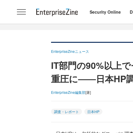
Security Online
D
EnterpriseZineニュース
IT部門の90%以
重圧に――日本HP
EnterpriseZine編集部
[著]
調査・レポート
日本HP