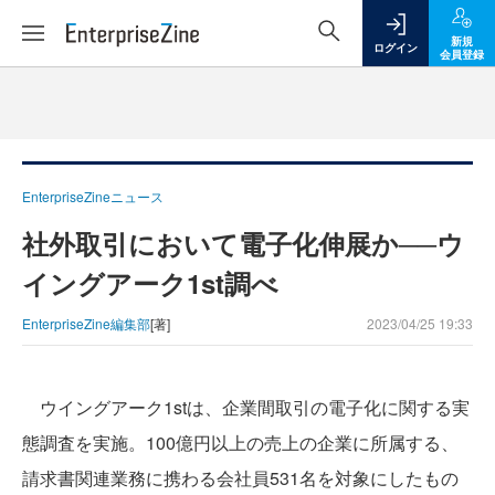
新規
ログイン
会員登録
EnterpriseZineニュース
社外取引において電子化伸展か──ウ
イングアーク1st調べ
EnterpriseZine編集部
[著]
2023/04/25 19:33
ウイングアーク1stは、企業間取引の電子化に関する実
態調査を実施。100億円以上の売上の企業に所属する、
請求書関連業務に携わる会社員531名を対象にしたもの