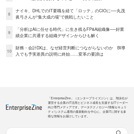
ナイキ、DHLでのIT要職を経て「ロッテ」のCIOに──丸茂
8
眞弓さんが“集大成の場”で挑戦したいこと
「分析はAIに任せる時代」に生き残るFP&A組織像──好業
9
績企業に共通する組織デザインからひも解く
財務・会計DXは、なぜ経営判断につながらないのか BI導
10
入でも予実差異の説明に終始……変革の要諦は
「EnterpriseZine」（エンタープライズジン）は、翔泳社が
運営する企業のIT活用とビジネス成長を支援するITリーダー
向け専門メディアです。データテクノロジー/情報セキュリ
ティ/システム運用の最新動向を中心に、企業ITに関する多
様な情報をお届けしています。