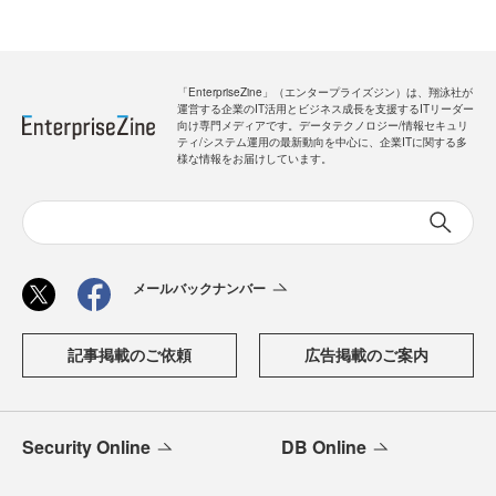
「EnterpriseZine」（エンタープライズジン）は、翔泳社が
運営する企業のIT活用とビジネス成長を支援するITリーダー
向け専門メディアです。データテクノロジー/情報セキュリ
ティ/システム運用の最新動向を中心に、企業ITに関する多
様な情報をお届けしています。
メールバックナンバー
記事掲載のご依頼
広告掲載のご案内
Security Online
DB Online