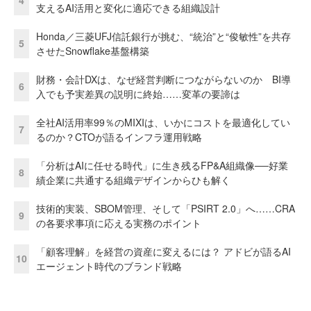
4
支えるAI活用と変化に適応できる組織設計
Honda／三菱UFJ信託銀行が挑む、“統治”と“俊敏性”を共存
5
させたSnowflake基盤構築
財務・会計DXは、なぜ経営判断につながらないのか BI導
6
入でも予実差異の説明に終始……変革の要諦は
全社AI活用率99％のMIXIは、いかにコストを最適化してい
7
るのか？CTOが語るインフラ運用戦略
「分析はAIに任せる時代」に生き残るFP&A組織像──好業
8
績企業に共通する組織デザインからひも解く
技術的実装、SBOM管理、そして「PSIRT 2.0」へ……CRA
9
の各要求事項に応える実務のポイント
「顧客理解」を経営の資産に変えるには？ アドビが語るAI
10
エージェント時代のブランド戦略