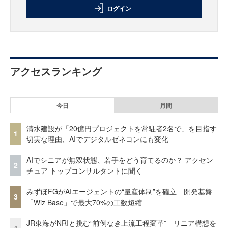
ログイン
アクセスランキング
今日
月間
清水建設が「20億円プロジェクトを常駐者2名で」を目指す
1
切実な理由、AIでデジタルゼネコンにも変化
AIでシニアが無双状態、若手をどう育てるのか？ アクセン
2
チュア トップコンサルタントに聞く
みずほFGがAIエージェントの“量産体制”を確立 開発基盤
3
「Wiz Base」で最大70%の工数短縮
JR東海がNRIと挑む“前例なき上流工程変革” リニア構想を