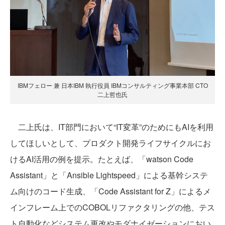
IBMフェロー 兼 日本IBM 執行役員 IBMコンサルティング事業本部 CTO
二上哲也氏
二上氏は、IT部門において“IT変革”のためにもAIを利用
してほしいとして、プロダクト開発ライフサイクルにお
けるAI活用の例を提示。たとえば、「watson Code
Assistant」と「Ansible Lightspeed」による基幹システ
ム向けのコード生成、「Code Assistant for Z」によるメ
インフレーム上でのCOBOLリファクタリングの他、テス
ト自動化などシステム更改やモダナイゼーションにおい