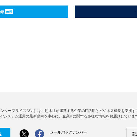
登録
無料
Zine」（エンタープライズジン）は、翔泳社が運営する企業のIT活用とビジネス成長を支
ィ/システム運用の最新動向を中心に、企業ITに関する多様な情報をお届けしていま
メールバックナンバー
記
録