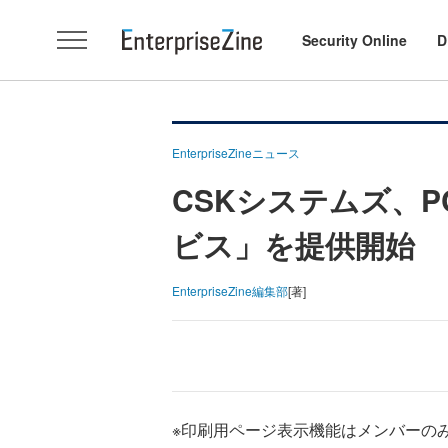
Security Online
D
EnterpriseZineニュース
CSKシステムズ、PC
ビス」を提供開始
EnterpriseZine編集部
[著]
※印刷用ページ表示機能はメンバーの