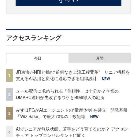
アクセスランキング
今日
月間
JR東海がNRIと挑む“前例なき上流工程変革” リニア構想を
1
支えるAI活用と変化に適応できる組織設計
NEW
メール配信に求められる「信頼性」は十分か？企業の
2
DMARC運用が失敗するワケとBIMI導入の勘所
みずほFGがAIエージェントの“量産体制”を確立 開発基盤
3
「Wiz Base」で最大70%の工数短縮
NEW
AIでシニアが無双状態、若手をどう育てるのか？ アクセン
4
チュア トップコンサルタントに聞く