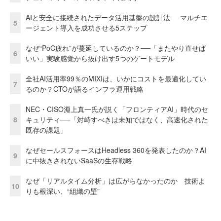
AIと安全に接続されたデータ活用基盤の設計法──マルチエ
5
ージェント導入を成功させる5ステップ
なぜ“PoC疲れ”が蔓延しているのか？──「またやり直せば
6
いい」実験感覚から抜け出す5つのゲートモデル
全社AI活用率99％のMIXIは、いかにコストを最適化してい
7
るのか？CTOが語るインフラ運用戦略
NEC・CISO淵上真一氏が説く「フロンティアAI」時代のセ
8
キュリティ──「対峙すべきは未知ではなく、高速化された
既存の課題」
なぜセールスフォースはHeadless 360を発表したのか？AI
9
に中抜きされないSaaSの生存戦略
なぜ「リアルタイム分析」は広がらなかったのか 技術よ
10
りも根深い、“組織の壁”