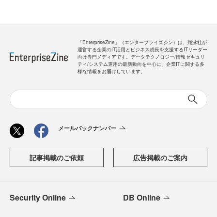
「EnterpriseZine」（エンタープライズジン）は、翔泳社が
運営する企業のIT活用とビジネス成長を支援するITリーダー
向け専門メディアです。データテクノロジー/情報セキュリ
ティ/システム運用の最新動向を中心に、企業ITに関する多
様な情報をお届けしています。
メールバックナンバー
記事掲載のご依頼
広告掲載のご案内
Security Online
DB Online