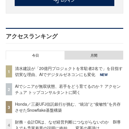
ログイン
アクセスランキング
今日
月間
清水建設が「20億円プロジェクトを常駐者2名で」を目指す
1
切実な理由、AIでデジタルゼネコンにも変化
NEW
AIでシニアが無双状態、若手をどう育てるのか？ アクセン
2
チュア トップコンサルタントに聞く
Honda／三菱UFJ信託銀行が挑む、“統治”と“俊敏性”を共存
3
させたSnowflake基盤構築
財務・会計DXは、なぜ経営判断につながらないのか BI導
4
入でも予実差異の説明に終始……変革の要諦は