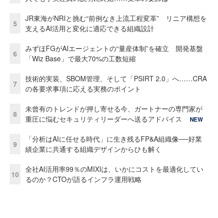
JR東海がNRIと挑む“前例なき上流工程変革” リニア構想を
5
支えるAI活用と変化に適応できる組織設計
みずほFGがAIエージェントの“量産体制”を確立 開発基盤
6
「Wiz Base」で最大70%の工数短縮
技術的実装、SBOM管理、そして「PSIRT 2.0」へ……CRA
7
の各要求事項に応える実務のポイント
未曾有のトレンドが押し寄せる今、ガートナーの専門家が
8
重圧に悩むセキュリティリーダーへ送るアドバイス
NEW
「分析はAIに任せる時代」に生き残るFP&A組織像──好業
9
績企業に共通する組織デザインからひも解く
全社AI活用率99％のMIXIは、いかにコストを最適化してい
10
るのか？CTOが語るインフラ運用戦略