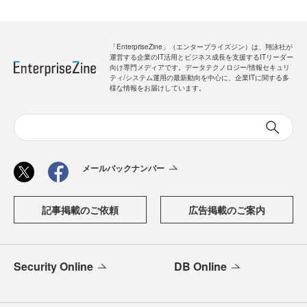
「EnterpriseZine」（エンタープライズジン）は、翔泳社が
運営する企業のIT活用とビジネス成長を支援するITリーダー
向け専門メディアです。データテクノロジー/情報セキュリ
ティ/システム運用の最新動向を中心に、企業ITに関する多
様な情報をお届けしています。
メールバックナンバー
記事掲載のご依頼
広告掲載のご案内
Security Online
DB Online