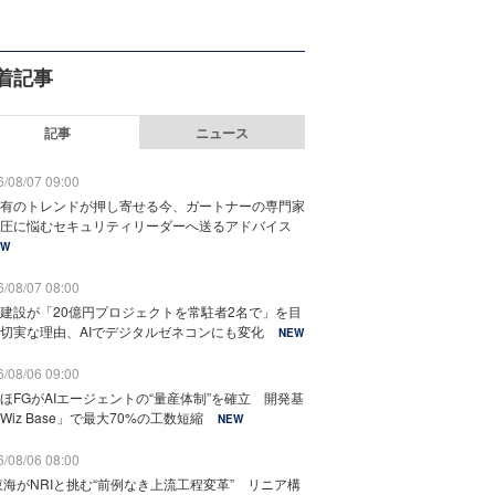
着記事
記事
ニュース
/08/07 09:00
有のトレンドが押し寄せる今、ガートナーの専門家
圧に悩むセキュリティリーダーへ送るアドバイス
EW
/08/07 08:00
建設が「20億円プロジェクトを常駐者2名で」を目
切実な理由、AIでデジタルゼネコンにも変化
NEW
/08/06 09:00
ほFGがAIエージェントの“量産体制”を確立 開発基
Wiz Base」で最大70%の工数短縮
NEW
/08/06 08:00
東海がNRIと挑む“前例なき上流工程変革” リニア構