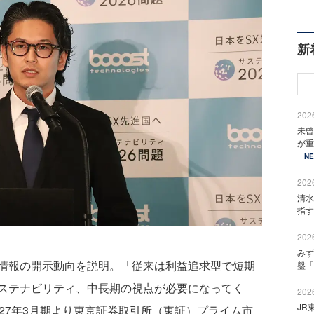
新
2026
未曾
が重
N
2026
清水
指す
2026
みず
情報の開示動向を説明。「従来は利益追求型で短期
盤「
ステナビリティ、中長期の視点が必要になってく
2026
JR
27年3月期より東京証券取引所（東証）プライム市