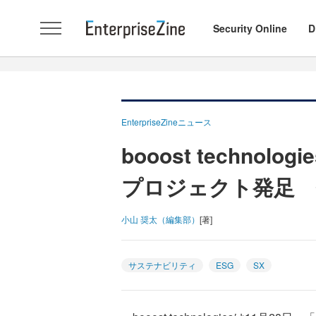
Security Online
D
EnterpriseZineニュース
booost techno
プロジェクト発足 
小山 奨太（編集部）
[著]
サステナビリティ
ESG
SX