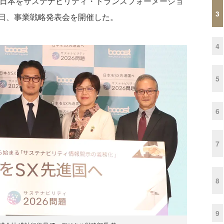
1月28日、「日本をサステナビリティ・トランスフォーメーショ
3
日、事業戦略発表会を開催した。
4
5
6
7
8
9