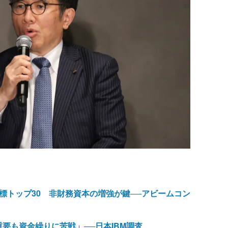
標トップ30 非財務資本の増強が鍵──アビームコン
要も資金繰りに苦戦」──日本IBM調査