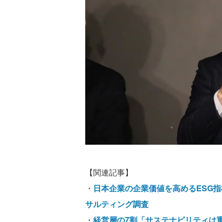
【関連記事】
・
日本企業の企業価値を高めるESG指
サルティング調査
・
経営層の7割「サステナビリティは重