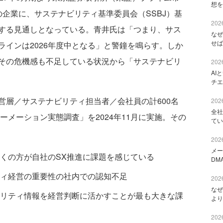
想を
企業に、サステナビリティ基準委員会（SSBJ）基
2026
する見通しとなっている。青井氏は「つまり、サス
なぜ
せば
インは2026年度中となる」と警鐘を鳴らす。しか
その危機感も不足している状況から「サステナビリ
2026
AI
チエ
層／サステナビリティ担当者／会社員の計600名
2026
全社
ーメーション実態調査」を2024年11月に実施。その
てい
2026
メー
くの方が自社のSX推進に課題を感じている
DM
ィ経営の重要性の社内での認知不足
2026
なぜ
リティ情報を経営判断に活かすことが最も大きな課
より
2026