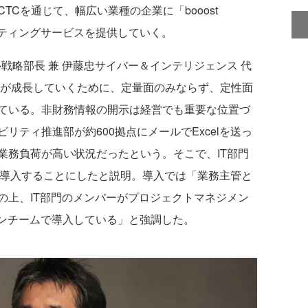
Cを通じて、幅広い業種の企業に「booost
びコンサルティングサービスを提供していく。
ル戦略部長 兼 伊藤忠サイバー＆インテリジェンス 代
業が成長していくために、定量面のみならず、定性面
ている。非財務情報の開示は経営でも重要な位置づ
リティ推進部が約600拠点にメールでExcelを送っ
業務負荷が高い状況だったという。そこで、IT部門
ty Cloudを導入することにしたと説明。導入では「業務主管と
の上、IT部門のメンバーがプロジェクトマネジメン
esらとワンチームで導入している」と強調した。