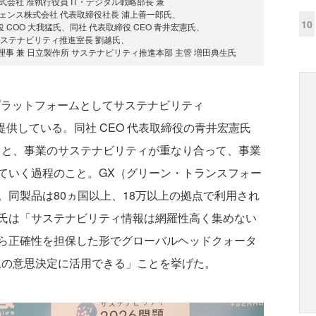
会社 准執行役員 IT・デジタル戦略部長 兼
ェンス株式会社 代表取締役社長 浦上善一郎氏、
10
社 取締役 COO 大我猛氏、同社 代表取締役 CEO 青井宏憲氏、
ステナビリティ推進室長 劉越氏、
理事 兼 日立製作所 サステナビリティ推進本部 主管 増田典生氏
統合型SXプラットフォームとしてサステナビリティ
 Cloud｣を提供している。同社 CEO 代表取締役の青井宏憲氏
ィと、事業のサステナビリティが重なり合って、事業
ていく過程のこと。GX（グリーン・トランスフォー
同製品は80ヵ国以上、18万以上の拠点で利用され
氏は「サステナビリティ情報は網羅性高く集めない
ら正確性を担保した形でグローバルヘッドクォータ
上の意思決定に活用できる」ことを挙げた。