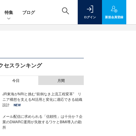
特集
ブログ
ログイン
新規
会員登録
クセスランキング
今日
月間
JR東海がNRIと挑む“前例なき上流工程変革” リ
ニア構想を支えるAI活用と変化に適応できる組織
設計
NEW
メール配信に求められる「信頼性」は十分か？企
業のDMARC運用が失敗するワケとBIMI導入の勘
所