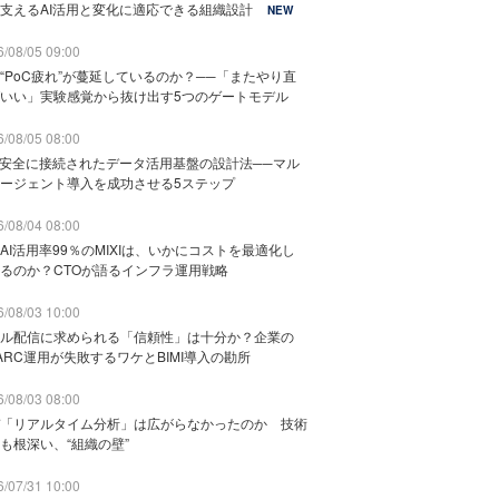
支えるAI活用と変化に適応できる組織設計
NEW
/08/05 09:00
“PoC疲れ”が蔓延しているのか？──「またやり直
いい」実験感覚から抜け出す5つのゲートモデル
/08/05 08:00
と安全に接続されたデータ活用基盤の設計法──マル
ージェント導入を成功させる5ステップ
/08/04 08:00
AI活用率99％のMIXIは、いかにコストを最適化し
るのか？CTOが語るインフラ運用戦略
/08/03 10:00
ル配信に求められる「信頼性」は十分か？企業の
ARC運用が失敗するワケとBIMI導入の勘所
/08/03 08:00
「リアルタイム分析」は広がらなかったのか 技術
も根深い、“組織の壁”
/07/31 10:00