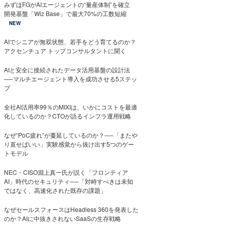
みずほFGがAIエージェントの“量産体制”を確立
開発基盤「Wiz Base」で最大70%の工数短縮
NEW
AIでシニアが無双状態、若手をどう育てるのか？
アクセンチュア トップコンサルタントに聞く
AIと安全に接続されたデータ活用基盤の設計法
──マルチエージェント導入を成功させる5ステッ
プ
全社AI活用率99％のMIXIは、いかにコストを最適
化しているのか？CTOが語るインフラ運用戦略
なぜ“PoC疲れ”が蔓延しているのか？──「またや
り直せばいい」実験感覚から抜け出す5つのゲー
トモデル
NEC・CISO淵上真一氏が説く「フロンティア
AI」時代のセキュリティ──「対峙すべきは未知
ではなく、高速化された既存の課題」
なぜセールスフォースはHeadless 360を発表した
のか？AIに中抜きされないSaaSの生存戦略