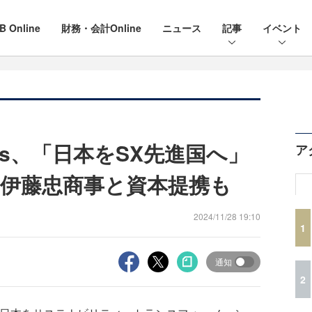
B Online
財務・会計Online
ニュース
記事
イベント
logies、「日本をSX先進国へ」
ア
伊藤忠商事と資本提携も
2024/11/28 19:10
1
通知
2