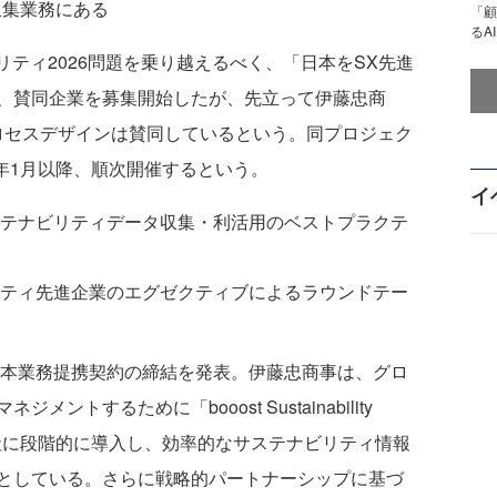
収集業務にある
「顧
るA
ステナビリティ2026問題を乗り越えるべく、「日本をSX先進
、賛同企業を募集開始したが、先立って伊藤忠商
プロセスデザインは賛同しているという。同プロジェク
5年1月以降、順次開催するという。
イ
テナビリティデータ収集・利活用のベストプラクテ
ティ先進企業のエグゼクティブによるラウンドテー
資本業務提携契約の締結を発表。伊藤忠商事は、グロ
トするために「booost Sustainability
70社に段階的に導入し、効率的なサステナビリティ情報
としている。さらに戦略的パートナーシップに基づ