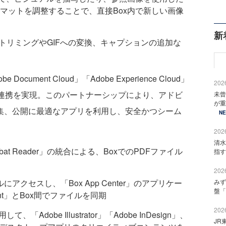
マットを調整することで、直接Box内で新しい画像
新
動画のトリミングやGIFへの変換、キャプションの追加な
ument Cloud」「Adobe Experience Cloud」
2026
」の各製品と連携を実現。このパートナーシップにより、アドビ
未曾
が重
編集、公開に最適なアプリを利用し、安全かつシーム
N
2026
清水
Acrobat Reader」の統合による、BoxでのPDFファイル
指す
2026
ァイルにアクセスし、「Box App Center」のアプリケー
みず
盤「
ront」とBox間でファイルを同期
2026
して、「Adobe Illustrator」「Adobe InDesign」、
JR