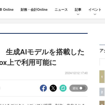
B Online
財務・会計Online
ニュース
記事
イベント
携 生成AIモデルを搭載した
ア
sをBox上で利用可能に
2024/12/12 17:40
1
通知
2
3