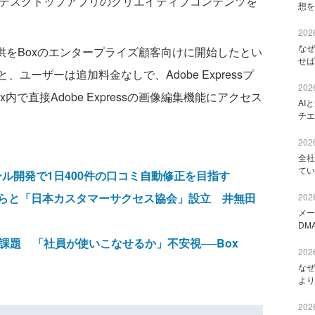
Cloud」デスクトップアプリのクリエイティブコンテンツを
想を
2026
なぜ
一般提供をBoxのエンタープライズ顧客向けに開始したとい
せば
ユーザーは追加料金なしで、Adobe Expressプ
2026
で直接Adobe Expressの画像編集機能にアクセス
AI
チエ
2026
全社
てい
ツール開発で1日400件の口コミ自動修正を目指す
らと「日本カスタマーサクセス協会」設立 井無田
2026
メー
DM
に課題 「社員が使いこなせるか」不安視──Box
2026
なぜ
より
2026