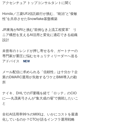
アクセンチュア トップコンサルタントに聞く
Honda／三菱UFJ信託銀行が挑む、“統治”と“俊敏
性”を共存させたSnowflake基盤構築
JR東海がNRIと挑む“前例なき上流工程変革” リ
ニア構想を支えるAI活用と変化に適応できる組織
設計
未曾有のトレンドが押し寄せる今、ガートナーの
専門家が重圧に悩むセキュリティリーダーへ送る
アドバイス
NEW
メール配信に求められる「信頼性」は十分か？企
業のDMARC運用が失敗するワケとBIMI導入の勘
所
ナイキ、DHLでのIT要職を経て「ロッテ」のCIO
に──丸茂眞弓さんが“集大成の場”で挑戦したいこ
と
全社AI活用率99％のMIXIは、いかにコストを最適
化しているのか？CTOが語るインフラ運用戦略