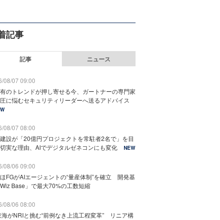
着記事
記事
ニュース
/08/07 09:00
有のトレンドが押し寄せる今、ガートナーの専門家
圧に悩むセキュリティリーダーへ送るアドバイス
EW
/08/07 08:00
建設が「20億円プロジェクトを常駐者2名で」を目
切実な理由、AIでデジタルゼネコンにも変化
NEW
/08/06 09:00
ほFGがAIエージェントの“量産体制”を確立 開発基
Wiz Base」で最大70%の工数短縮
/08/06 08:00
東海がNRIと挑む“前例なき上流工程変革” リニア構