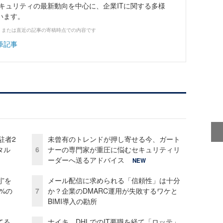
キュリティの最新動向を中心に、企業ITに関する多様
います。
、または直近の記事の寄稿時点での内容です
筆記事
駐者2
未曾有のトレンドが押し寄せる今、ガート
タル
6
ナーの専門家が重圧に悩むセキュリティリ
ーダーへ送るアドバイス
NEW
”を
メール配信に求められる「信頼性」は十分
0%の
7
か？企業のDMARC運用が失敗するワケと
BIMI導入の勘所
てる
ナイキ、DHLでのIT要職を経て「ロッテ」