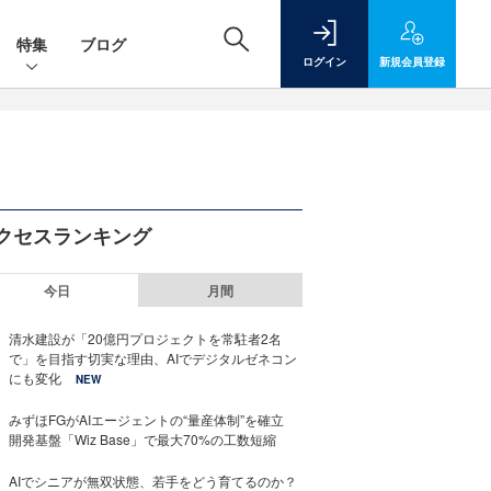
特集
ブログ
ログイン
新規
会員登録
クセスランキング
今日
月間
清水建設が「20億円プロジェクトを常駐者2名
で」を目指す切実な理由、AIでデジタルゼネコン
にも変化
NEW
みずほFGがAIエージェントの“量産体制”を確立
開発基盤「Wiz Base」で最大70%の工数短縮
AIでシニアが無双状態、若手をどう育てるのか？