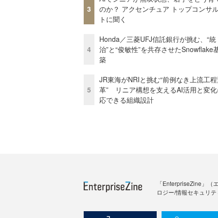
3
のか？ アクセンチュア トップコンサ
トに聞く
Honda／三菱UFJ信託銀行が挑む、“統
4
治”と“俊敏性”を共存させたSnowflak
築
JR東海がNRIと挑む“前例なき上流工程
5
革” リニア構想を支えるAI活用と変
応できる組織設計
「Enterprise
ロジー/情報セキュリテ