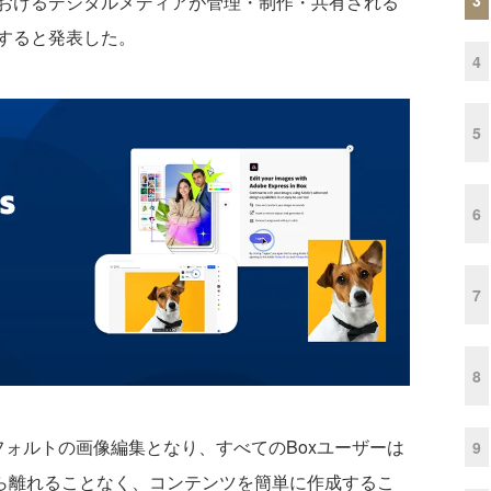
におけるデジタルメディアが管理・制作・共有される
すると発表した。
4
5
6
7
8
」のデフォルトの画像編集となり、すべてのBoxユーザーは
9
から離れることなく、コンテンツを簡単に作成するこ