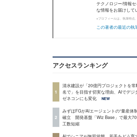
テクノロジー/情報セ
な情報をお届けして
※プロフィールは、執筆時点
この著者の最近の執
アクセスランキング
清水建設が「20億円プロジェクトを常
1
名で」を目指す切実な理由、AIでデジ
ゼネコンにも変化
NEW
みずほFGがAIエージェントの“量産体制
2
確立 開発基盤「Wiz Base」で最大7
工数短縮
AIでシニアが無双状態、若手をどう育