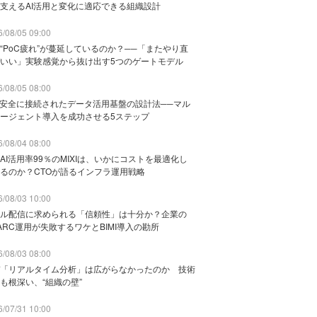
支えるAI活用と変化に適応できる組織設計
/08/05 09:00
“PoC疲れ”が蔓延しているのか？──「またやり直
いい」実験感覚から抜け出す5つのゲートモデル
/08/05 08:00
と安全に接続されたデータ活用基盤の設計法──マル
ージェント導入を成功させる5ステップ
/08/04 08:00
AI活用率99％のMIXIは、いかにコストを最適化し
るのか？CTOが語るインフラ運用戦略
/08/03 10:00
ル配信に求められる「信頼性」は十分か？企業の
ARC運用が失敗するワケとBIMI導入の勘所
/08/03 08:00
「リアルタイム分析」は広がらなかったのか 技術
も根深い、“組織の壁”
/07/31 10:00