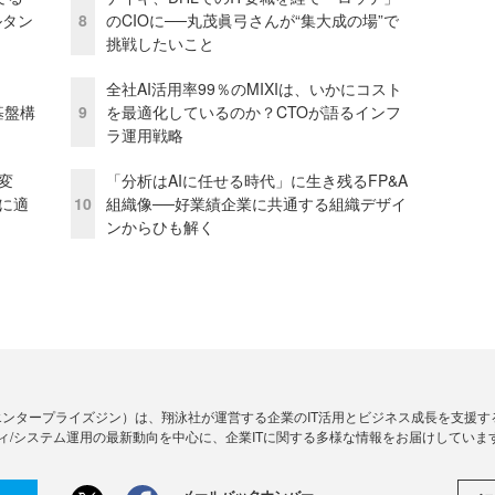
ルタン
8
のCIOに──丸茂眞弓さんが“集大成の場”で
挑戦したいこと
全社AI活用率99％のMIXIは、いかにコスト
e基盤構
9
を最適化しているのか？CTOが語るインフ
ラ運用戦略
変
「分析はAIに任せる時代」に生き残るFP&A
化に適
10
組織像──好業績企業に共通する組織デザイ
ンからひも解く
Zine」（エンタープライズジン）は、翔泳社が運営する企業のIT活用とビジネス成長を支
ィ/システム運用の最新動向を中心に、企業ITに関する多様な情報をお届けしていま
メールバックナンバー