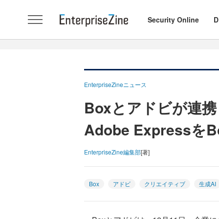
Security Online
D
EnterpriseZineニュース
Boxとアドビが連
Adobe Expres
EnterpriseZine編集部
[著]
Box
アドビ
クリエイティブ
生成AI