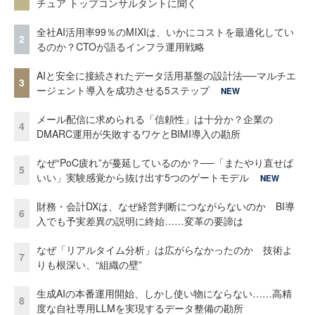
チュア トップコンサルタントに聞く
全社AI活用率99％のMIXIは、いかにコストを最適化してい
2
るのか？CTOが語るインフラ運用戦略
AIと安全に接続されたデータ活用基盤の設計法──マルチエ
3
ージェント導入を成功させる5ステップ
NEW
メール配信に求められる「信頼性」は十分か？企業の
4
DMARC運用が失敗するワケとBIMI導入の勘所
なぜ“PoC疲れ”が蔓延しているのか？──「またやり直せば
5
いい」実験感覚から抜け出す5つのゲートモデル
NEW
財務・会計DXは、なぜ経営判断につながらないのか BI導
6
入でも予実差異の説明に終始……変革の要諦は
なぜ「リアルタイム分析」は広がらなかったのか 技術よ
7
りも根深い、“組織の壁”
生成AIの本番運用開始、しかし使い物にならない……高精
8
度な自社専用LLMを実現するデータ整備の勘所