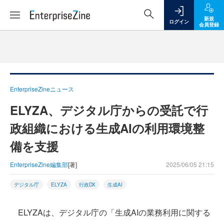
新規
ログイン
会員登録
EnterpriseZineニュース
ELYZA、デジタル庁からの受託で行
政組織における生成AIの利用環境整
備を支援
EnterpriseZine編集部
[著]
2025/06/05 21:15
デジタル庁
ELYZA
行政DX
生成AI
ELYZAは、デジタル庁の「生成AIの業務利用に関する