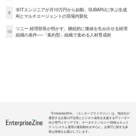
非ITエンジニアが月10万円から始動、SUBARUに学ぶ生成
9
AIとマルチエージェントの現場内製化
ソニー 経理部長が明かす、継続的に価値を生み出せる経理
10
組織の条件──「集約型」組織で進める人材育成術
「EnterpriseZine」（エンタープライズジン）は、翔泳社が
運営する企業のIT活用とビジネス成長を支援するITリーダー
向け専門メディアです。データテクノロジー/情報セキュリ
ティ/システム運用の最新動向を中心に、企業ITに関する多
様な情報をお届けしています。