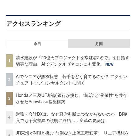
アクセスランキング
今日
月間
清水建設が「20億円プロジェクトを常駐者2名で」を目指す
1
切実な理由、AIでデジタルゼネコンにも変化
NEW
AIでシニアが無双状態、若手をどう育てるのか？ アクセン
2
チュア トップコンサルタントに聞く
Honda／三菱UFJ信託銀行が挑む、“統治”と“俊敏性”を共存
3
させたSnowflake基盤構築
財務・会計DXは、なぜ経営判断につながらないのか BI導
4
入でも予実差異の説明に終始……変革の要諦は
JR東海がNRIと挑む“前例なき上流工程変革” リニア構想を
5