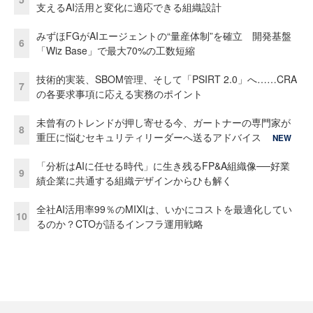
支えるAI活用と変化に適応できる組織設計
みずほFGがAIエージェントの“量産体制”を確立 開発基盤
6
「Wiz Base」で最大70%の工数短縮
技術的実装、SBOM管理、そして「PSIRT 2.0」へ……CRA
7
の各要求事項に応える実務のポイント
未曾有のトレンドが押し寄せる今、ガートナーの専門家が
8
重圧に悩むセキュリティリーダーへ送るアドバイス
NEW
「分析はAIに任せる時代」に生き残るFP&A組織像──好業
9
績企業に共通する組織デザインからひも解く
全社AI活用率99％のMIXIは、いかにコストを最適化してい
10
るのか？CTOが語るインフラ運用戦略