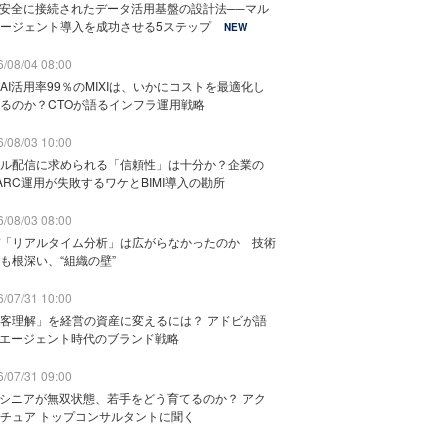
と安全に接続されたデータ活用基盤の設計法──マル
ージェント導入を成功させる5ステップ
NEW
/08/04 08:00
AI活用率99％のMIXIは、いかにコストを最適化し
るのか？CTOが語るインフラ運用戦略
/08/03 10:00
ル配信に求められる「信頼性」は十分か？企業の
ARC運用が失敗するワケとBIMI導入の勘所
/08/03 08:00
「リアルタイム分析」は広がらなかったのか 技術
も根深い、“組織の壁”
/07/31 10:00
客理解」を経営の資産に変えるには？ アドビが語
Iエージェント時代のブランド戦略
/07/31 09:00
でシニアが無双状態、若手をどう育てるのか？ アク
チュア トップコンサルタントに聞く