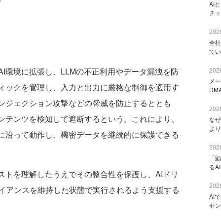
AI
チエ
2026
全社
てい
I環境に拡張し、LLMの不正利用やデータ漏洩を防
2026
メー
フィックを管理し、入力と出力に厳格な制御を適用す
DM
インジェクション攻撃などの脅威を防止するととも
2026
コンテンツを検知して遮断するという。これにより、
なぜ
より
ーに沿って動作し、機密データを継続的に保護できる
2026
「顧
るA
ストを理解したうえでその整合性を保護し、AIドリ
2026
イアンスを維持した状態で実行されるよう支援する
AI
セン