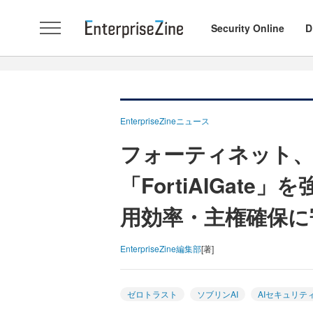
Security Online
D
EnterpriseZineニュース
フォーティネット、N
「FortiAIGat
用効率・主権確保に
EnterpriseZine編集部
[著]
ゼロトラスト
ソブリンAI
AIセキュリテ