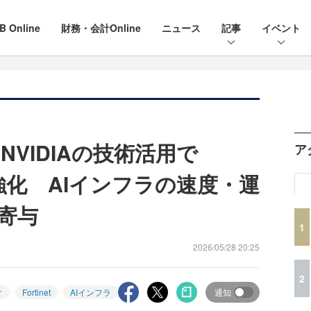
B Online
財務・会計Online
ニュース
記事
イベント
VIDIAの技術活用で
ア
e」を強化 AIインフラの速度・運
寄与
1
2026/05/28 20:25
2
ィ
Fortinet
AIインフラ
通知