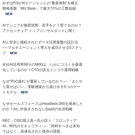
みずほFGがAIエージェントの“量産体制”を確立
開発基盤「Wiz Base」で最大70%の工数短縮
NEW
AIでシニアが無双状態、若手をどう育てるのか？
アクセンチュア トップコンサルタントに聞く
AIと安全に接続されたデータ活用基盤の設計法
──マルチエージェント導入を成功させる5ステッ
プ
NEW
全社AI活用率99％のMIXIは、いかにコストを最適
化しているのか？CTOが語るインフラ運用戦略
なぜ“PoC疲れ”が蔓延しているのか？──「またや
り直せばいい」実験感覚から抜け出す5つのゲー
トモデル
NEW
なぜセールスフォースはHeadless 360を発表した
のか？AIに中抜きされないSaaSの生存戦略
NEC・CISO淵上真一氏が説く「フロンティア
AI」時代のセキュリティ──「対峙すべきは未知
ではなく、高速化された既存の課題」