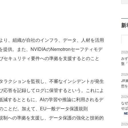
新
より、組織が自社のインフラ、データ、人材を活用
供。また、NVIDIAのNemotronセーフティモデ
2026
びセキュリティ要件への準拠を支援するとのこと
みず
盤「
2026
タラクションを監視し、不審なインシデントが発生
JR
想を
び応答を記録してログに保管するという。これによ
2026
低減するとともに、AIの学習や推論に利用されるデ
なぜ
のことだ。加えて、EU一般データ保護規則
せば
N
ー規制への準拠を支援し、データ保護の強化と技術的
2026
。