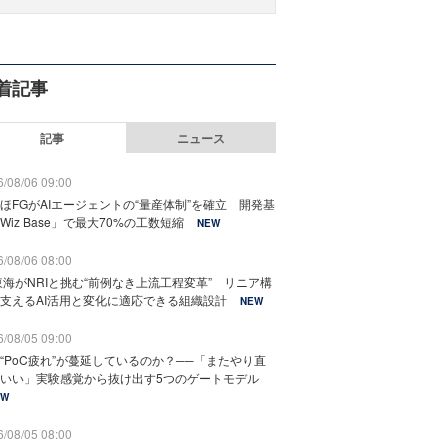
着記事
記事
ニュース
/08/06 09:00
ほFGがAIエージェントの“量産体制”を確立 開発基
Wiz Base」で最大70%の工数短縮
NEW
/08/06 08:00
東海がNRIと挑む“前例なき上流工程変革” リニア構
支えるAI活用と変化に適応できる組織設計
NEW
/08/05 09:00
“PoC疲れ”が蔓延しているのか？──「またやり直
いい」実験感覚から抜け出す5つのゲートモデル
EW
/08/05 08:00