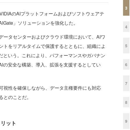
3
NVIDIAのAIプラットフォームおよびソフトウェアテ
AIGate」ソリューションを強化した。
4
ータセンターおよびクラウド環境において、AIワ
5
ントをリアルタイムで保護するとともに、組織によ
のだという。これにより、パフォーマンスやガバナン
AIの安全な構築、導入、拡張を支援するとしてい
6
7
可視性を確保しながら、データ主権要件にも対応
るとのことだ。
8
9
スメリット