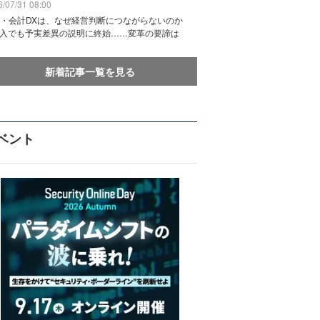
/07/31 08:00
務・会計DXは、なぜ経営判断につながらないのか
導入でも予実差異の説明に終始……変革の要諦は
新着記事一覧を見る
ベント