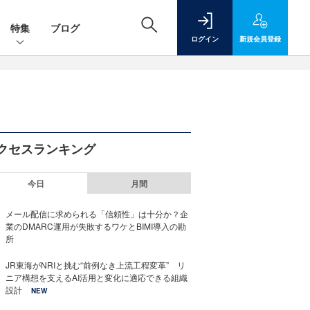
特集
ブログ
ログイン
新規
会員登録
クセスランキング
今日
月間
メール配信に求められる「信頼性」は十分か？企
業のDMARC運用が失敗するワケとBIMI導入の勘
所
JR東海がNRIと挑む“前例なき上流工程変革” リ
ニア構想を支えるAI活用と変化に適応できる組織
設計
NEW