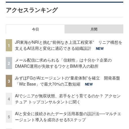
アクセスランキング
今日
月間
JR東海がNRIと挑む“前例なき上流工程変革” リニア構想を
1
支えるAI活用と変化に適応できる組織設計
NEW
メール配信に求められる「信頼性」は十分か？企業の
2
DMARC運用が失敗するワケとBIMI導入の勘所
みずほFGがAIエージェントの“量産体制”を確立 開発基盤
3
「Wiz Base」で最大70%の工数短縮
NEW
AIでシニアが無双状態、若手をどう育てるのか？ アクセン
4
チュア トップコンサルタントに聞く
AIと安全に接続されたデータ活用基盤の設計法──マルチエ
5
ージェント導入を成功させる5ステップ