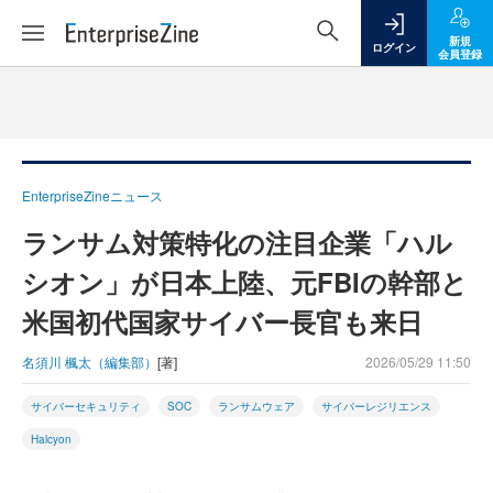
新規
ログイン
会員登録
EnterpriseZineニュース
ランサム対策特化の注目企業「ハル
シオン」が日本上陸、元FBIの幹部と
米国初代国家サイバー長官も来日
名須川 楓太（編集部）
[著]
2026/05/29 11:50
サイバーセキュリティ
SOC
ランサムウェア
サイバーレジリエンス
Halcyon