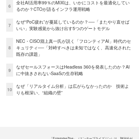
全社AI活用率99％のMIXIは、いかにコストを最適化してい
6
るのか？CTOが語るインフラ運用戦略
なぜ“PoC疲れ”が蔓延しているのか？──「またやり直せば
7
いい」実験感覚から抜け出す5つのゲートモデル
NEC・CISO淵上真一氏が説く「フロンティアAI」時代のセ
8
キュリティ──「対峙すべきは未知ではなく、高速化された
既存の課題」
なぜセールスフォースはHeadless 360を発表したのか？AI
9
に中抜きされないSaaSの生存戦略
なぜ「リアルタイム分析」は広がらなかったのか 技術よ
10
りも根深い、“組織の壁”
「EnterpriseZine」（エンタープライズジン）は、翔泳社が