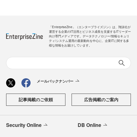
「EnterpriseZine」（エンタープライズジン）は、翔泳社が
運営する企業のIT活用とビジネス成長を支援するITリーダー
向け専門メディアです。データテクノロジー/情報セキュリ
ティ/システム運用の最新動向を中心に、企業ITに関する多
様な情報をお届けしています。
メールバックナンバー
記事掲載のご依頼
広告掲載のご案内
Security Online
DB Online