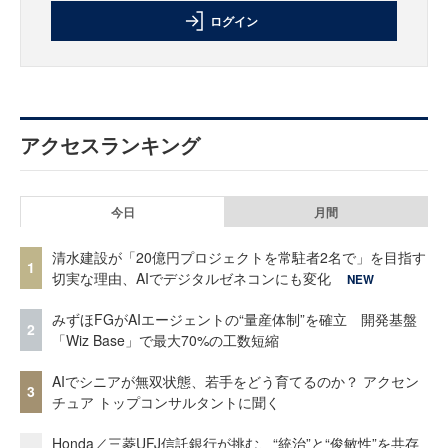
ログイン
アクセスランキング
今日
月間
清水建設が「20億円プロジェクトを常駐者2名で」を目指す
1
切実な理由、AIでデジタルゼネコンにも変化
NEW
みずほFGがAIエージェントの“量産体制”を確立 開発基盤
2
「Wiz Base」で最大70%の工数短縮
AIでシニアが無双状態、若手をどう育てるのか？ アクセン
3
チュア トップコンサルタントに聞く
Honda／三菱UFJ信託銀行が挑む、“統治”と“俊敏性”を共存