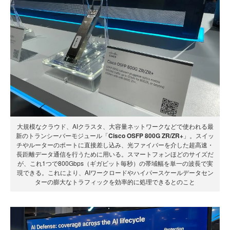
大規模なクラウド、AIクラスタ、大容量ネットワークなどで使われる最
新のトランシーバーモジュール「
Cisco OSFP 800G ZR/ZR+
」。スイッ
チやルーターのポートに直接差し込み、光ファイバーを介した超高速・
長距離データ通信を行うために用いる。スマートフォンほどのサイズだ
が、これ1つで800Gbps（ギガビット毎秒）の帯域幅を単一の波長で実
現できる。これにより、AIワークロードやハイパースケールデータセン
ターの膨大なトラフィックを効率的に処理できるとのこと