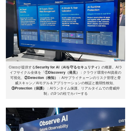
Ciscoが提供する
Security for AI（AIを守るセキュリティ）
の概要。AIラ
イフサイクル全体を「
①Discovery（発見）
：クラウド環境やAI資産の
可視化、
②Detection（検知）
：AIサプライチェーンのリスク管理と脅
威スキャン／AIモデル＆アプリケーションの検証と脆弱性検知、
③Protection（保護）
：AIランタイム保護、リアルタイムでの脅威抑
制」の3つの柱でカバーする