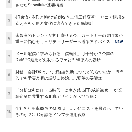
4
させたSnowflake基盤構築
JR東海がNRIと挑む“前例なき上流工程変革” リニア構想を
5
支えるAI活用と変化に適応できる組織設計
未曾有のトレンドが押し寄せる今、ガートナーの専門家が
6
重圧に悩むセキュリティリーダーへ送るアドバイス
NEW
メール配信に求められる「信頼性」は十分か？企業の
7
DMARC運用が失敗するワケとBIMI導入の勘所
財務・会計DXは、なぜ経営判断につながらないのか BI導
8
入でも予実差異の説明に終始……変革の要諦は
「分析はAIに任せる時代」に生き残るFP&A組織像──好業
9
績企業に共通する組織デザインからひも解く
全社AI活用率99％のMIXIは、いかにコストを最適化してい
10
るのか？CTOが語るインフラ運用戦略