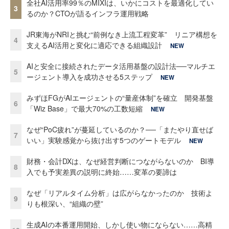
全社AI活用率99％のMIXIは、いかにコストを最適化してい
3
るのか？CTOが語るインフラ運用戦略
JR東海がNRIと挑む“前例なき上流工程変革” リニア構想を
4
支えるAI活用と変化に適応できる組織設計
NEW
AIと安全に接続されたデータ活用基盤の設計法──マルチエ
5
ージェント導入を成功させる5ステップ
NEW
みずほFGがAIエージェントの“量産体制”を確立 開発基盤
6
「Wiz Base」で最大70%の工数短縮
NEW
なぜ“PoC疲れ”が蔓延しているのか？──「またやり直せば
7
いい」実験感覚から抜け出す5つのゲートモデル
NEW
財務・会計DXは、なぜ経営判断につながらないのか BI導
8
入でも予実差異の説明に終始……変革の要諦は
なぜ「リアルタイム分析」は広がらなかったのか 技術よ
9
りも根深い、“組織の壁”
生成AIの本番運用開始、しかし使い物にならない……高精