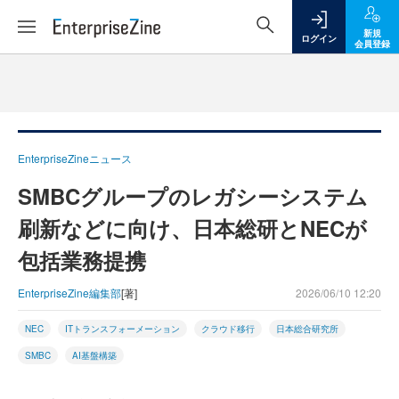
新規
ログイン
会員登録
EnterpriseZineニュース
SMBCグループのレガシーシステム
刷新などに向け、日本総研とNECが
包括業務提携
EnterpriseZine編集部
[著]
2026/06/10 12:20
NEC
ITトランスフォーメーション
クラウド移行
日本総合研究所
SMBC
AI基盤構築