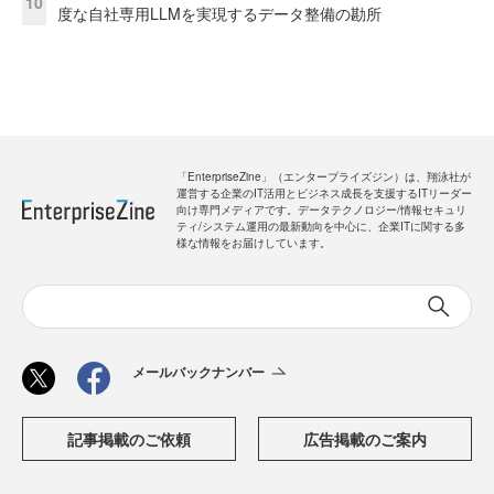
10
度な自社専用LLMを実現するデータ整備の勘所
「EnterpriseZine」（エンタープライズジン）は、翔泳社が
運営する企業のIT活用とビジネス成長を支援するITリーダー
向け専門メディアです。データテクノロジー/情報セキュリ
ティ/システム運用の最新動向を中心に、企業ITに関する多
様な情報をお届けしています。
メールバックナンバー
記事掲載のご依頼
広告掲載のご案内