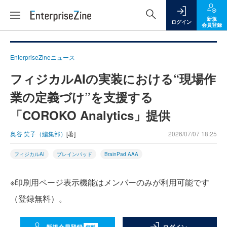
新規
ログイン
会員登録
EnterpriseZineニュース
フィジカルAIの実装における“現場作
業の定義づけ”を支援する
「COROKO Analytics」提供
奥谷 笑子（編集部）
[著]
2026/07/07 18:25
フィジカルAI
ブレインパッド
BrainPad AAA
※印刷用ページ表示機能はメンバーのみが利用可能です
（登録無料）。
無料