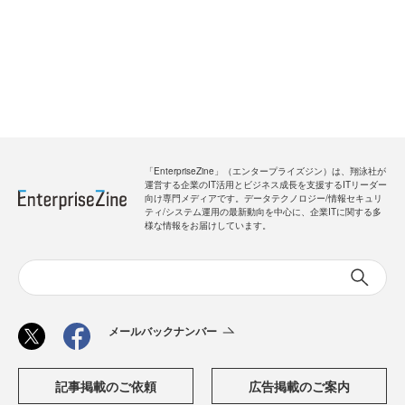
「EnterpriseZine」（エンタープライズジン）は、翔泳社が
運営する企業のIT活用とビジネス成長を支援するITリーダー
向け専門メディアです。データテクノロジー/情報セキュリ
ティ/システム運用の最新動向を中心に、企業ITに関する多
様な情報をお届けしています。
メールバックナンバー
記事掲載のご依頼
広告掲載のご案内