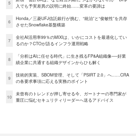
5
入でも予実差異の説明に終始……変革の要諦は
Honda／三菱UFJ信託銀行が挑む、“統治”と“俊敏性”を共存
6
させたSnowflake基盤構築
全社AI活用率99％のMIXIは、いかにコストを最適化してい
7
るのか？CTOが語るインフラ運用戦略
「分析はAIに任せる時代」に生き残るFP&A組織像──好業
8
績企業に共通する組織デザインからひも解く
技術的実装、SBOM管理、そして「PSIRT 2.0」へ……CRA
9
の各要求事項に応える実務のポイント
未曾有のトレンドが押し寄せる今、ガートナーの専門家が
10
重圧に悩むセキュリティリーダーへ送るアドバイス