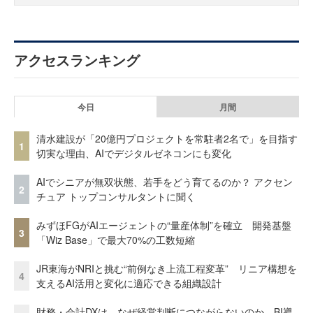
アクセスランキング
今日
月間
清水建設が「20億円プロジェクトを常駐者2名で」を目指す
1
切実な理由、AIでデジタルゼネコンにも変化
AIでシニアが無双状態、若手をどう育てるのか？ アクセン
2
チュア トップコンサルタントに聞く
みずほFGがAIエージェントの“量産体制”を確立 開発基盤
3
「Wiz Base」で最大70%の工数短縮
JR東海がNRIと挑む“前例なき上流工程変革” リニア構想を
4
支えるAI活用と変化に適応できる組織設計
財務・会計DXは、なぜ経営判断につながらないのか BI導