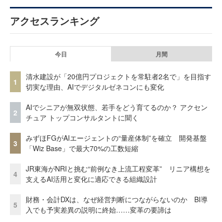
アクセスランキング
今日
月間
清水建設が「20億円プロジェクトを常駐者2名で」を目指す
1
切実な理由、AIでデジタルゼネコンにも変化
AIでシニアが無双状態、若手をどう育てるのか？ アクセン
2
チュア トップコンサルタントに聞く
みずほFGがAIエージェントの“量産体制”を確立 開発基盤
3
「Wiz Base」で最大70%の工数短縮
JR東海がNRIと挑む“前例なき上流工程変革” リニア構想を
4
支えるAI活用と変化に適応できる組織設計
財務・会計DXは、なぜ経営判断につながらないのか BI導
5
入でも予実差異の説明に終始……変革の要諦は