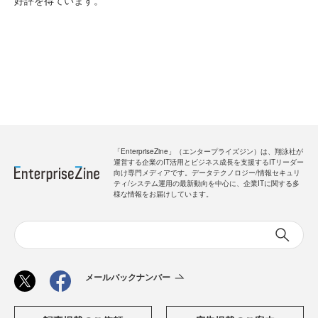
好評を得ています。
「EnterpriseZine」（エンタープライズジン）は、翔泳社が
運営する企業のIT活用とビジネス成長を支援するITリーダー
向け専門メディアです。データテクノロジー/情報セキュリ
ティ/システム運用の最新動向を中心に、企業ITに関する多
様な情報をお届けしています。
メールバックナンバー