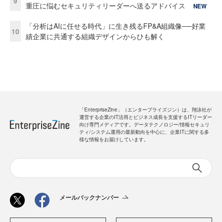
9
重圧に悩むセキュリティリーダーへ送るアドバイス
NEW
「分析はAIに任せる時代」に生き残るFP&A組織像──好業
10
績企業に共通する組織デザインからひも解く
「EnterpriseZine」（エンタープライズジン）は、翔泳社が
運営する企業のIT活用とビジネス成長を支援するITリーダー
向け専門メディアです。データテクノロジー/情報セキュリ
ティ/システム運用の最新動向を中心に、企業ITに関する多
様な情報をお届けしています。
メールバックナンバー