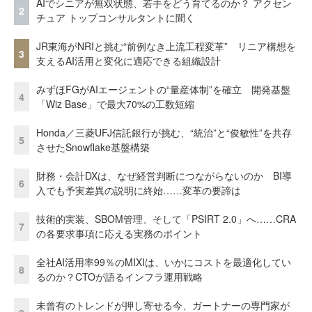
AIでシニアが無双状態、若手をどう育てるのか？ アクセン
2
チュア トップコンサルタントに聞く
JR東海がNRIと挑む“前例なき上流工程変革” リニア構想を
3
支えるAI活用と変化に適応できる組織設計
みずほFGがAIエージェントの“量産体制”を確立 開発基盤
4
「Wiz Base」で最大70%の工数短縮
Honda／三菱UFJ信託銀行が挑む、“統治”と“俊敏性”を共存
5
させたSnowflake基盤構築
財務・会計DXは、なぜ経営判断につながらないのか BI導
6
入でも予実差異の説明に終始……変革の要諦は
技術的実装、SBOM管理、そして「PSIRT 2.0」へ……CRA
7
の各要求事項に応える実務のポイント
全社AI活用率99％のMIXIは、いかにコストを最適化してい
8
るのか？CTOが語るインフラ運用戦略
未曾有のトレンドが押し寄せる今、ガートナーの専門家が