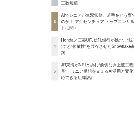
工数短縮
AIでシニアが無双状態、若手をどう育
3
のか？ アクセンチュア トップコンサ
トに聞く
Honda／三菱UFJ信託銀行が挑む、“統
4
治”と“俊敏性”を共存させたSnowflak
築
JR東海がNRIと挑む“前例なき上流工程
5
革” リニア構想を支えるAI活用と変
応できる組織設計