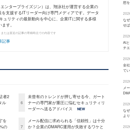
想を
Zine」（エンタープライズジン）は、翔泳社が運営する企業の
長を支援するITリーダー向け専門メディアです。データ
2026
キュリティの最新動向を中心に、企業ITに関する多様
なぜ
います。
せば
、または直近の記事の寄稿時点での内容です
2026
筆記事
AI
チエ
2026
全社
てい
2026
メー
DM
駐者2
未曾有のトレンドが押し寄せる今、ガート
タル
6
ナーの専門家が重圧に悩むセキュリティリ
2026
ーダーへ送るアドバイス
NEW
なぜ
より
”を
メール配信に求められる「信頼性」は十分
0%の
7
か？企業のDMARC運用が失敗するワケと
2026