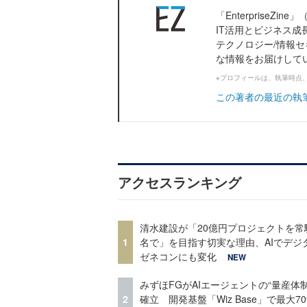
「Enterprise
IT活用とビジネス成
テクノロジー/情報セ
な情報をお届けして
※プロフィールは、執筆時点
この著者の最近の執
アクセスランキング
清水建設が「20億円プロジェクトを常
1
名で」を目指す切実な理由、AIでデジ
ゼネコンにも変化
NEW
みずほFGがAIエージェントの“量産体制
2
確立 開発基盤「Wiz Base」で最大7