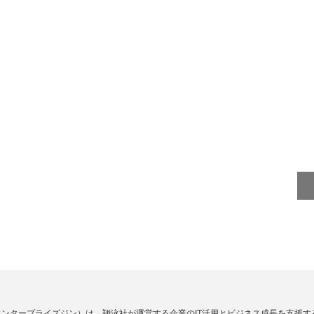
Zine」（エンタープライズジン）は、翔泳社が運営する企業のIT活用とビジネス成長を支