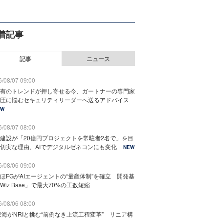
着記事
記事
ニュース
/08/07 09:00
有のトレンドが押し寄せる今、ガートナーの専門家
圧に悩むセキュリティリーダーへ送るアドバイス
EW
/08/07 08:00
建設が「20億円プロジェクトを常駐者2名で」を目
切実な理由、AIでデジタルゼネコンにも変化
NEW
/08/06 09:00
ほFGがAIエージェントの“量産体制”を確立 開発基
Wiz Base」で最大70%の工数短縮
/08/06 08:00
東海がNRIと挑む“前例なき上流工程変革” リニア構