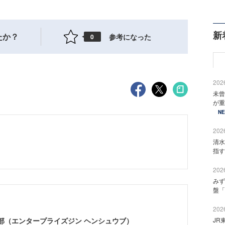
新
たか？
参考になった
0
2026
未曾
が重
N
2026
清水
指す
2026
みず
盤「
2026
ne編集部（エンタープライズジン ヘンシュウブ）
JR