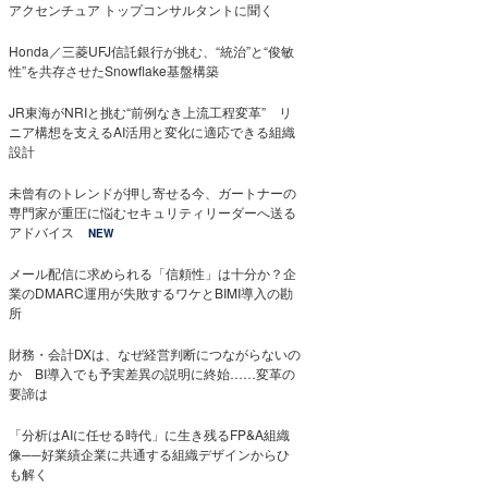
アクセンチュア トップコンサルタントに聞く
Honda／三菱UFJ信託銀行が挑む、“統治”と“俊敏
性”を共存させたSnowflake基盤構築
JR東海がNRIと挑む“前例なき上流工程変革” リ
ニア構想を支えるAI活用と変化に適応できる組織
設計
未曾有のトレンドが押し寄せる今、ガートナーの
専門家が重圧に悩むセキュリティリーダーへ送る
アドバイス
NEW
メール配信に求められる「信頼性」は十分か？企
業のDMARC運用が失敗するワケとBIMI導入の勘
所
財務・会計DXは、なぜ経営判断につながらないの
か BI導入でも予実差異の説明に終始……変革の
要諦は
「分析はAIに任せる時代」に生き残るFP&A組織
像──好業績企業に共通する組織デザインからひ
も解く