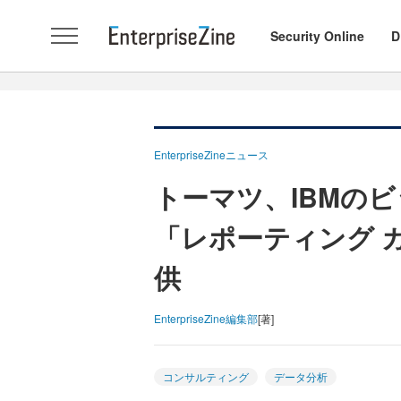
Security Online
D
EnterpriseZineニュース
トーマツ、IBMの
「レポーティング 
供
EnterpriseZine編集部
[著]
コンサルティング
データ分析