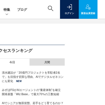
特集
ブログ
ログイン
新規
会員登録
クセスランキング
今日
月間
清水建設が「20億円プロジェクトを常駐者2名
で」を目指す切実な理由、AIでデジタルゼネコン
にも変化
NEW
みずほFGがAIエージェントの“量産体制”を確立
開発基盤「Wiz Base」で最大70%の工数短縮
AIでシニアが無双状態、若手をどう育てるのか？