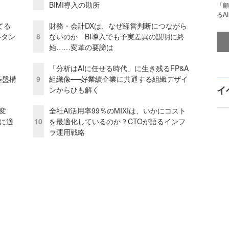
BIMI導入の勘所
「顧
るA
てる
財務・会計DXは、なぜ経営判断につながら
ルタン
8
ないのか BI導入でも予実差異の説明に終
始……変革の要諦は
「分析はAIに任せる時代」に生き残るFP&A
e基盤構
9
組織像──好業績企業に共通する組織デザイ
イ
ンからひも解く
変
全社AI活用率99％のMIXIは、いかにコスト
化に適
10
を最適化しているのか？CTOが語るインフ
ラ運用戦略