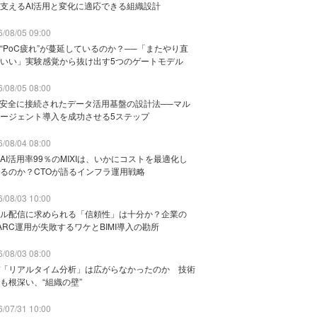
支えるAI活用と変化に適応できる組織設計
/08/05 09:00
“PoC疲れ”が蔓延しているのか？──「またやり直
いい」実験感覚から抜け出す5つのゲートモデル
/08/05 08:00
と安全に接続されたデータ活用基盤の設計法──マル
ージェント導入を成功させる5ステップ
/08/04 08:00
AI活用率99％のMIXIは、いかにコストを最適化し
るのか？CTOが語るインフラ運用戦略
/08/03 10:00
ル配信に求められる「信頼性」は十分か？企業の
ARC運用が失敗するワケとBIMI導入の勘所
/08/03 08:00
「リアルタイム分析」は広がらなかったのか 技術
も根深い、“組織の壁”
/07/31 10:00