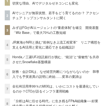
1
切実な理由、AIでデジタルゼネコンにも変化
AIでシニアが無双状態、若手をどう育てるのか？ アクセン
2
チュア トップコンサルタントに聞く
みずほFGがAIエージェントの“量産体制”を確立 開発基盤
3
「Wiz Base」で最大70%の工数短縮
JR東海がNRIと挑む“前例なき上流工程変革” リニア構想を
4
支えるAI活用と変化に適応できる組織設計
Honda／三菱UFJ信託銀行が挑む、“統治”と“俊敏性”を共存
5
させたSnowflake基盤構築
財務・会計DXは、なぜ経営判断につながらないのか BI導
6
入でも予実差異の説明に終始……変革の要諦は
全社AI活用率99％のMIXIは、いかにコストを最適化してい
7
るのか？CTOが語るインフラ運用戦略
「分析はAIに任せる時代」に生き残るFP&A組織像──好業
8
績企業に共通する組織デザインからひも解く