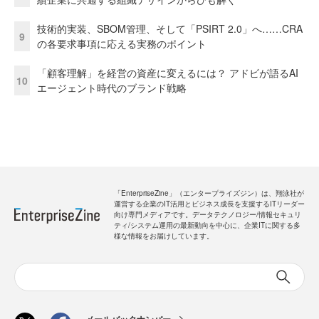
技術的実装、SBOM管理、そして「PSIRT 2.0」へ……CRA
9
の各要求事項に応える実務のポイント
「顧客理解」を経営の資産に変えるには？ アドビが語るAI
10
エージェント時代のブランド戦略
「EnterpriseZine」（エンタープライズジン）は、翔泳社が
運営する企業のIT活用とビジネス成長を支援するITリーダー
向け専門メディアです。データテクノロジー/情報セキュリ
ティ/システム運用の最新動向を中心に、企業ITに関する多
様な情報をお届けしています。