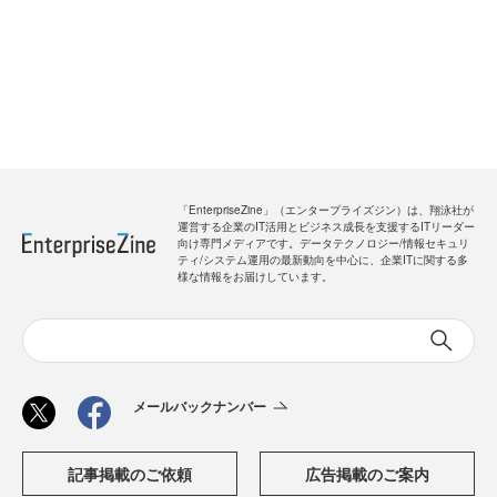
「EnterpriseZine」（エンタープライズジン）は、翔泳社が
運営する企業のIT活用とビジネス成長を支援するITリーダー
向け専門メディアです。データテクノロジー/情報セキュリ
ティ/システム運用の最新動向を中心に、企業ITに関する多
様な情報をお届けしています。
メールバックナンバー
記事掲載のご依頼
広告掲載のご案内