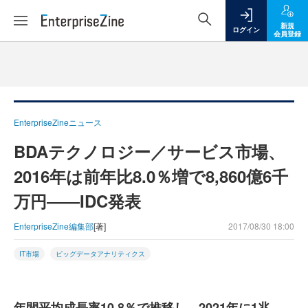
新規
ログイン
会員登録
EnterpriseZineニュース
BDAテクノロジー／サービス市場、
2016年は前年比8.0％増で8,860億6千
万円――IDC発表
EnterpriseZine編集部
[著]
2017/08/30 18:00
IT市場
ビッグデータアナリティクス
年間平均成長率10.8％で推移し、2021年に1兆