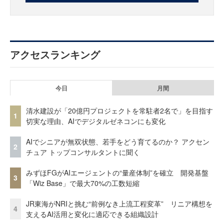
アクセスランキング
今日
月間
清水建設が「20億円プロジェクトを常駐者2名で」を目指す
1
切実な理由、AIでデジタルゼネコンにも変化
AIでシニアが無双状態、若手をどう育てるのか？ アクセン
2
チュア トップコンサルタントに聞く
みずほFGがAIエージェントの“量産体制”を確立 開発基盤
3
「Wiz Base」で最大70%の工数短縮
JR東海がNRIと挑む“前例なき上流工程変革” リニア構想を
4
支えるAI活用と変化に適応できる組織設計