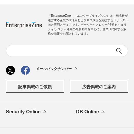
「EnterpriseZine」（エンタープライズジン）は、翔泳社が
運営する企業のIT活用とビジネス成長を支援するITリーダー
向け専門メディアです。データテクノロジー/情報セキュリ
ティ/システム運用の最新動向を中心に、企業ITに関する多
様な情報をお届けしています。
メールバックナンバー
記事掲載のご依頼
広告掲載のご案内
Security Online
DB Online