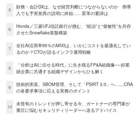
財務・会計DXは、なぜ経営判断につながらないのか BI導
5
入でも予実差異の説明に終始……変革の要諦は
Honda／三菱UFJ信託銀行が挑む、“統治”と“俊敏性”を共存
6
させたSnowflake基盤構築
全社AI活用率99％のMIXIは、いかにコストを最適化してい
7
るのか？CTOが語るインフラ運用戦略
「分析はAIに任せる時代」に生き残るFP&A組織像──好業
8
績企業に共通する組織デザインからひも解く
技術的実装、SBOM管理、そして「PSIRT 2.0」へ……CRA
9
の各要求事項に応える実務のポイント
未曾有のトレンドが押し寄せる今、ガートナーの専門家が
10
重圧に悩むセキュリティリーダーへ送るアドバイス