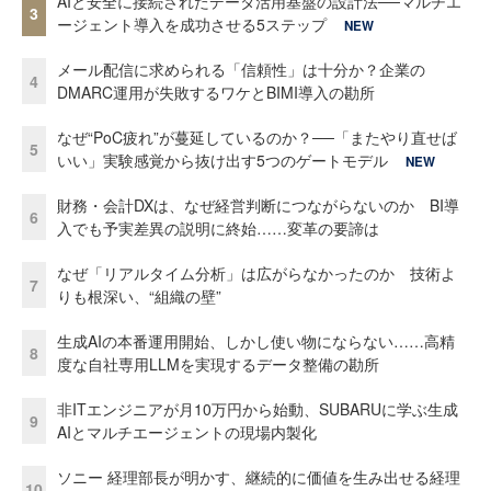
AIと安全に接続されたデータ活用基盤の設計法──マルチエ
3
ージェント導入を成功させる5ステップ
NEW
メール配信に求められる「信頼性」は十分か？企業の
4
DMARC運用が失敗するワケとBIMI導入の勘所
なぜ“PoC疲れ”が蔓延しているのか？──「またやり直せば
5
いい」実験感覚から抜け出す5つのゲートモデル
NEW
財務・会計DXは、なぜ経営判断につながらないのか BI導
6
入でも予実差異の説明に終始……変革の要諦は
なぜ「リアルタイム分析」は広がらなかったのか 技術よ
7
りも根深い、“組織の壁”
生成AIの本番運用開始、しかし使い物にならない……高精
8
度な自社専用LLMを実現するデータ整備の勘所
非ITエンジニアが月10万円から始動、SUBARUに学ぶ生成
9
AIとマルチエージェントの現場内製化
ソニー 経理部長が明かす、継続的に価値を生み出せる経理
10