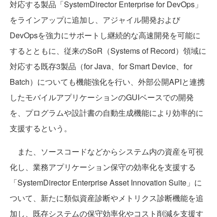
対応する製品「SystemDirector Enterprise for DevOps」
をラインアップに追加し、アジャイル開発および
DevOpsを強力にサポートし継続的な高速開発を可能に
するとともに、従来のSoR（Systems of Record）領域に
対応する既存3製品（for Java、for Smart Device、for
Batch）についても機能強化を行い、外部公開APIと連携
したモバイルアプリケーションのGUIベースでの開発
を、プログラムや設計書の自動生成機能により効率的に
支援するという。
また、ソースコードなどからシステム内の資産を可視
化し、業務アプリケーション保守の効率化を支援する
「SystemDirector Enterprise Asset Innovation Suite」に
ついて、新たに類似資産診断やメトリクス診断機能を追
加し、既存システムの保守効率化やコスト削減を支援す